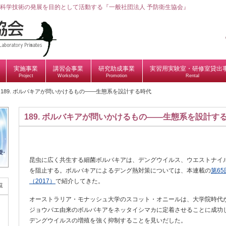
科学技術の発展を目的として活動する『一般社団法人 予防衛生協会』
実施事業
講習会事業
研究助成事業
実習用実験室・研修室貸出
Project
Workshop
Promotion
Rental
189. ボルバキアが問いかけるもの——生態系を設計する時代
189. ボルバキアが問いかけるもの——生態系を設計す
昆虫に広く共生する細菌ボルバキアは、デングウイルス、ウエストナイ
を阻止する。ボルバキアによるデング熱対策については、本連載の
第65回
（2017）
で紹介してきた。
覧
オーストラリア・モナッシュ大学のスコット・オニールは、大学院時代
ジョウバエ由来のボルバキアをネッタイシマカに定着させることに成功
デングウイルスの増殖を強く抑制することを見いだした。