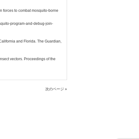
 forces to combat mosquito-borne
squito-program-and-debug-join-
alifornia and Florida. The Guardian,
nsect vectors. Proceedings of the
次のページ »