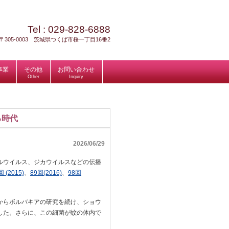
Tel :
029-828-6888
〒305-0003 茨城県つくば市桜一丁目16番2
事業
その他
お問い合わせ
Other
Inquiry
る時代
2026/06/29
ルウイルス、ジカウイルスなどの伝播
 (2015)
、
89回(2016)
、
98回
からボルバキアの研究を続け、ショウ
した。さらに、この細菌が蚊の体内で