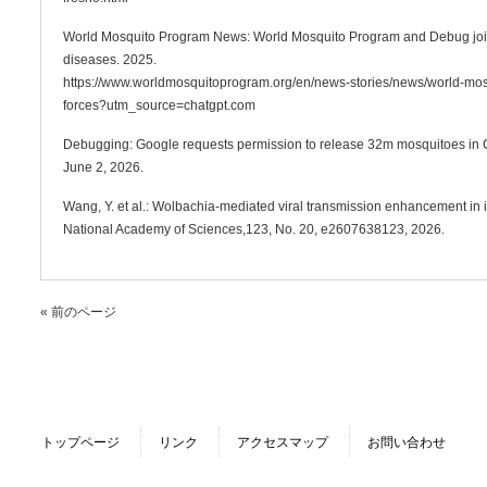
World Mosquito Program News: World Mosquito Program and Debug join
diseases. 2025.
https://www.worldmosquitoprogram.org/en/news-stories/news/world-mo
forces?utm_source=chatgpt.com
Debugging: Google requests permission to release 32m mosquitoes in C
June 2, 2026.
Wang, Y. et al.: Wolbachia-mediated viral transmission enhancement in i
National Academy of Sciences,123, No. 20, e2607638123, 2026.
« 前のページ
トップページ
リンク
アクセスマップ
お問い合わせ