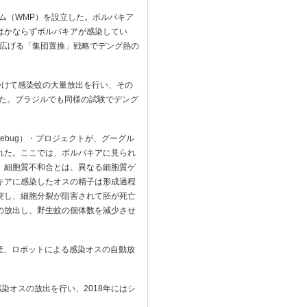
ム（WMP）を設立した。ボルバキア
はかならずボルバキアが感染してい
に広げる「集団置換」戦略でデング熱の
にかけて感染蚊の大量放出を行い、その
した。ブラジルでも同様の試験でデング
ebug）・プロジェクトが、グーグル
れた。ここでは、ボルバキアに見られ
。細胞質不和合とは、異なる細胞質ゲ
キアに感染したオスの精子は形成過程
突し、細胞分裂が阻害されて胚が死亡
の放出し、野生蚊の個体数を減少させ
産、ロボットによる感染オスの自動放
感染オスの放出を行い、2018年にはシ