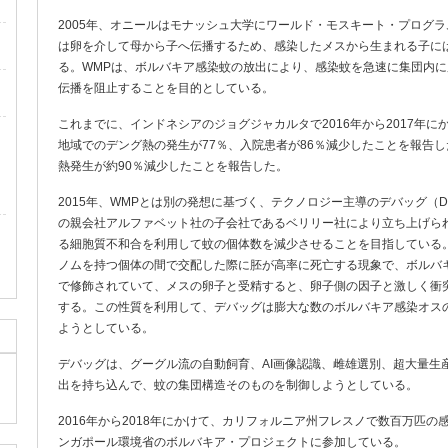
2005年、オニールはモナッシュ大学にワールド・モスキート・プログラ
は卵を介して母から子へ伝播するため、感染したメスから生まれる子に
る。WMPは、ボルバキア感染蚊の放出により、感染蚊を急速に集団内
伝播を阻止することを目的としている。
これまでに、インドネシアのジョグジャカルタで2016年から2017年
地域でのデング熱の発生が77％、入院患者が86％減少したことを報告
熱発生が約90％減少したことを報告した。
2015年、WMPとは別の発想に基づく、テクノロジー主導のデバッグ（D
の親会社アルファベット社の子会社であるベリリー社により立ち上げら
る細胞質不和合を利用して蚊の個体数を減少させることを目指している
ノムを持つ個体の間で交配した際に胚が高率に死亡する現象で、ボルバ
で修飾されていて、メスの卵子と受精すると、卵子側の因子と激しく衝
する。この性質を利用して、デバッグは膨大な数のボルバキア感染オス
ようとしている。
デバッグは、グーグル流の自動飼育、AI画像認識、雌雄選別、超大量生
出を持ち込んで、蚊の集団構造そのものを制御しようとしている。
2016年から2018年にかけて、カリフォルニア州フレスノで数百万匹の
ンガポール環境省のボルバキア・プロジェクトに参加している。