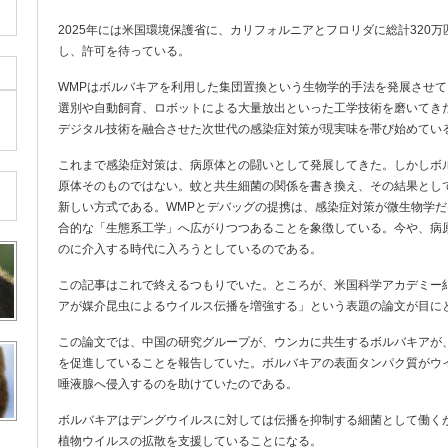
2025年には米国環境保護省に、カリフォルニアとフロリダに総計320
し、許可を待っている。
WMPはボルバキアを利用した集団置換という生物学的手法を発展させて
選別や自動飼育、ロボットによる大量放出といった工学技術を磨いてきた
デジタル技術を融合させた次世代の感染症対策が現実味を帯び始めてい
これまで感染症対策は、病原体との闘いとして発展してきた。しかしボ
原体そのものではない。蚊と共生細菌の関係を書き換え、その結果とし
新しい方式である。WMPとデバッグの提携は、感染症対策が微生物学だ
合的な「生態系工学」へ広がりつつあることを象徴している。今や、病
のに介入する時代に入ろうとしているのである。
この記事はこれで終えるつもりでいた。ところが、米国科学アカデミー
アが媒介昆虫によるウイルス伝播を増強する」という表題の論文が目に
この論文では、中国の研究グループが、ウンカに共生するボルバキアが
を促進していることを報告していた。ボルバキアの表面タンパク質がウ
唾液腺へ侵入するのを助けていたのである。
ボルバキアはデングウイルスに対しては伝播を抑制する細菌として働く
植物ウイルスの拡散を支援していることになる。