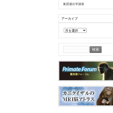
集団遺伝学講座
アーカイブ
ア
ー
カ
イ
ブ
検
索: