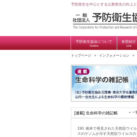
予防衛生を中心とする公衆衛生の向上と
予防衛生協会について
各部紹介
Outline
Unit
トップページ
インフォメーション
一
[連載] 生命科学の雑記帳
190. 南米で発見された天然痘ウイル
スのゲノムが示す天然痘ウイルスの