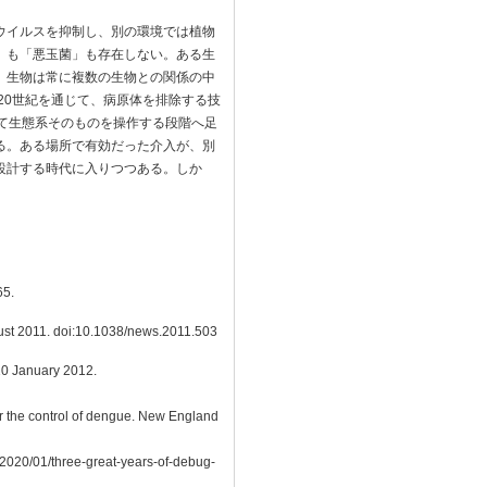
ウイルスを抑制し、別の環境では植物
」も「悪玉菌」も存在しない。ある生
。生物は常に複数の生物との関係の中
20世紀を通じて、病原体を排除する技
て生態系そのものを操作する段階へ足
る。ある場所で有効だった介入が、別
設計する時代に入りつつある。しか
65.
ugust 2011. doi:10.1038/news.2011.503
10 January 2012.
for the control of dengue. New England
/2020/01/three-great-years-of-debug-