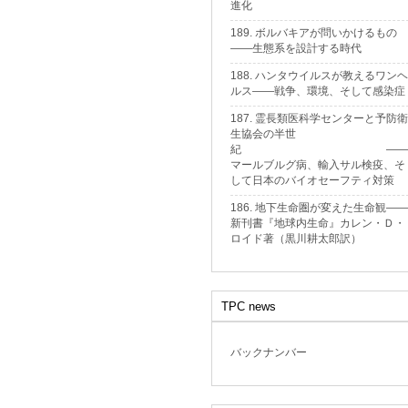
進化
189. ボルバキアが問いかけるもの
——生態系を設計する時代
188. ハンタウイルスが教えるワンヘ
ルス——戦争、環境、そして感染症
187. 霊長類医科学センターと予防衛
生協会の半世
紀 ——
マールブルグ病、輸入サル検疫、そ
して日本のバイオセーフティ対策
186. 地下生命圏が変えた生命観——
新刊書『地球内生命』カレン・Ｄ・
ロイド著（黒川耕太郎訳）
TPC news
バックナンバー