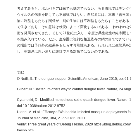
考えてみると、ボルバキアは敵でも味方でもない。ある環境ではデング
ウイルスの伝播を助けても不思議ではない。自然界には、本来「善玉菌
物に利益をもたらす関係が、別の生物には不利益をもたらすことがある
で生きており、その意味は状況によって変化するのである。 われわれは
術を発展させてきた。そして21世紀に入り、今度は共生微生物を利用し
を踏み入れている。だが、生命圏は複雑な相互依存の網の目でできてい
の場所では予想外の結果をもたらす可能性もある。われわれは生態系を
し、生態系は思い通りに設計できる対象ではないのである。
文献
O’Neill, S.: The dengue stopper. Scientific American, June 2015, pp. 61-
Gilbert, N.: Bacterium offers way to control dengue fever. Nature, 24 A
Cyranoski, D.: Modified mosquitoes set to quash dengue fever. Nature, 
doi:10.1038/nature.2012.9752.
Utarini, A. et al.: Efficacy of Wolbachia-infected mosquito deployments 
Journal of Medicine, 384, 2177-2186, 2021.
Verily: Three great years of Debug Fresno. 2020 https://blog.debug.com
fresno.html