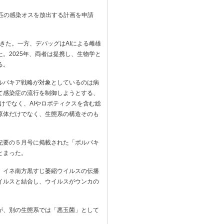
万匹の感染オスを放出する計画を申請
きた。一方、デバッグはAIによる雌雄
。2025年、両者は提携し、生物学と
る。
ルバキア戦略が対象としているのは病
て感染症の流行を制御しようとする、
けでなく、AIやロボティクスを含む総
原体だけでなく、生態系の構造そのも
紀要の５月号に掲載された「ボルバキ
とまった。
、イネ南方黒すじ萎縮ウイルスの伝播
イルスと結合し、ウイルスがウンカの
が、別の生態系では「悪玉菌」として