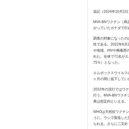
追記（2024年10月2日
MVA-BNワクチン（
がっていたカナダで行
調査の対象になったのは
性である。2022年6月
や地域、HIVや梅毒
れた。全体で71名がエ
75％）となった。
エムポックスウイルス
ヶ月の間に低下してい
2022年の流行では
行う。MVA-BNワク
果は想定内といえる。
WHOは天然痘ワクチ
うに、ウシで製造した
られる。さらに二叉針