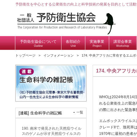
予防衛生を中心とする公衆衛生の向上と科学技術の発展を目的として活動
予防衛生協会について
各部紹介
実施事業
講習会事業
Outline
Unit
Project
Workshop
トップページ
インフォメーション
174. 中央アフリカに常在するエム
174. 中央アフ
WHOは2024年8月
れる公衆衛生上の緊急事
の際に出された緊急事
一覧
[連載] 生命科学の雑記帳
エムポックスウイルス
クレードIIで、致死率
190. 南米で発見された天然痘ウイル
スのゲノムが示す天然痘ウイルスの
1970年に最初の患