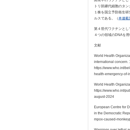
トリ胚継代細胞のタン
１株を国立予防衛生研
ルスである。（
本連載1
第４世代ワクチンとし
４つの領域のDNAを
文献
World Health Organiza
international concern.
https://www.who.int/b
health-emergency-of-i
World Health Organizat
https://www.who.int/pu
august-2024
European Centre for D
in the Democratic Repu
mpox-caused-monkeypo
Warnings over lethal a