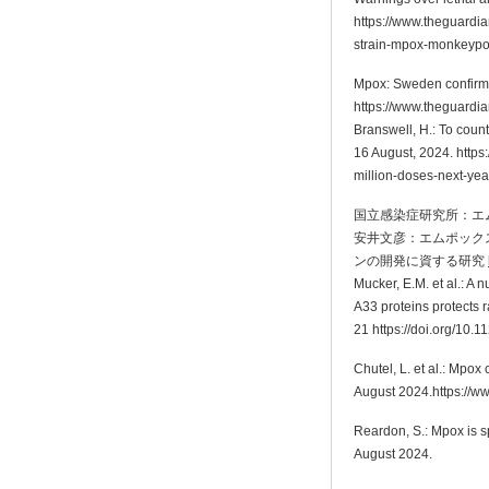
https://www.theguardia
strain-mpox-monkeypox-
Mpox: Sweden confirms 
https://www.theguardi
Branswell, H.: To coun
16 August, 2024. http
million-doses-next-yea
国立感染症研究所：エムポッ
安井文彦：エムポック
ンの開発に資する研究
Mucker, E.M. et al.: A 
A33 proteins protects r
21 https://doi.org/10.
Chutel, L. et al.: Mpo
August 2024.https://
Reardon, S.: Mpox is s
August 2024.