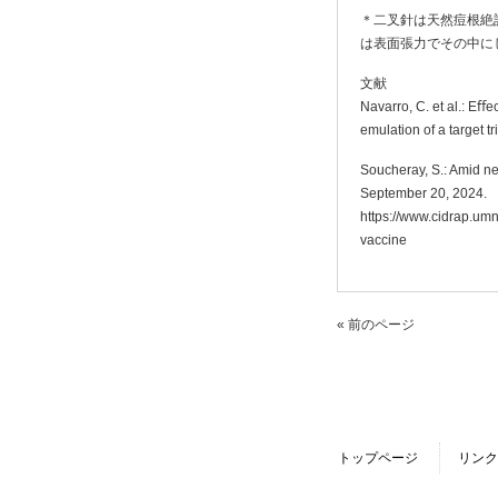
＊二叉針は天然痘根絶
は表面張力でその中に
文献
Navarro, C. et al.: Eﬀ
emulation of a target t
Soucheray, S.: Amid n
September 20, 2024.
https://www.cidrap.um
vaccine
« 前のページ
トップページ
リンク