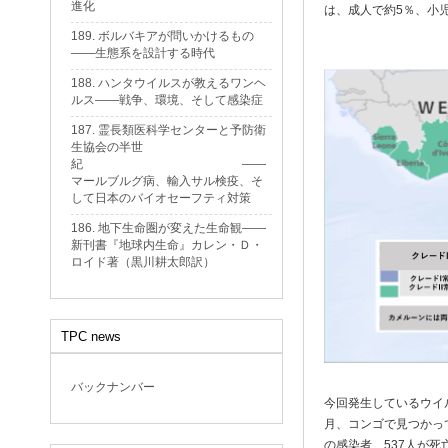
進化
は、成人で約5％、小
189. ボルバキアが問いかけるもの
——生態系を設計する時代
188. ハンタウイルスが教えるワンヘ
ルス——戦争、環境、そして感染症
187. 霊長類医科学センターと予防衛
生協会の半世
紀 ——
マールブルグ病、輸入サル検疫、そ
して日本のバイオセーフティ対策
186. 地下生命圏が変えた生命観——
新刊書『地球内生命』カレン・Ｄ・
ロイド著（黒川耕太郎訳）
TPC news
バックナンバー
今回発生しているウイル
月、コンゴで見つかって
の感染者、537人が死