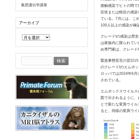
集団遺伝学講座
接触感染でヒトの間で広
症状または軽症の感染
ている。7月には、こ
アーカイブ
100人以上の感染が確
ア
クレードIの感染は歴
ー
カ
は家族内に限られてい
イ
め専門家は、クレード
ブ
検
緊急事態宣言の翌日1
索:
のクレードIのエムポ
ロッパでは2024年6
されている。
エムポックスウイルスの
図で示されるように、
とで新たな変異ウイルス
ると、同様の変異ウイ