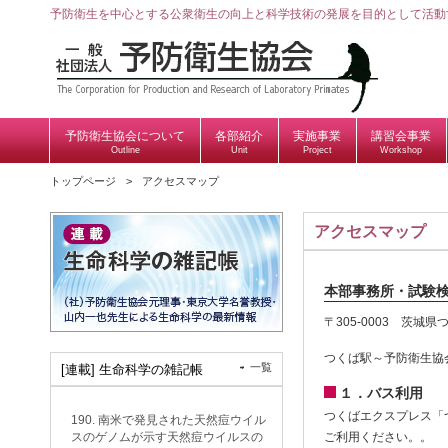
予防衛生を中心とする公衆衛生の向上と科学技術の発展を目的として活動
予防衛生協会について
各部紹介
実施事業
講習会事業
Outline
Unit
Project
Workshop
トップページ
アクセスマップ
アクセスマップ
本部事務所・試験
〒305-0003 茨城
つくば駅～予防衛生協
一覧
[連載] 生命科学の雑記帳
１．バス利用
つくばエクスプレス「
190. 南米で発見された天然痘ウイル
ご利用ください。。
スのゲノムが示す天然痘ウイルスの