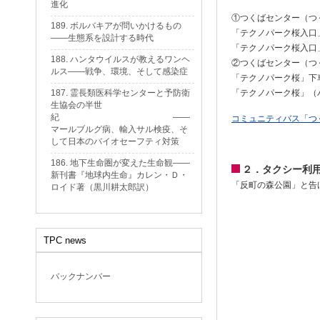
進化
①つくばセンター（つ
189. ボルバキアが問いかけるもの
「テクノパーク桜入口
——生態系を設計する時代
「テクノパーク桜入口
188. ハンタウイルスが教えるワンヘ
②つくばセンター（つ
ルス——戦争、環境、そして感染症
「テクノパーク桜」下
「テクノパーク桜」（バ
187. 霊長類医科学センターと予防衛
生協会の半世
紀 ——
コミュニティバス「つ
マールブルグ病、輸入サル検疫、そ
して日本のバイオセーフティ対策
186. 地下生命圏が変えた生命観——
２．タクシー利
新刊書『地球内生命』カレン・Ｄ・
「反町の森公園」と告
ロイド著（黒川耕太郎訳）
TPC news
バックナンバー