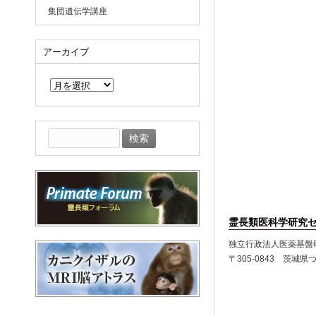
集団遺伝学講座
アーカイブ
ア
ー
カ
イ
ブ
検
索:
霊長類医科学研究
独立行政法人医薬基盤
〒305‐0843 茨城県