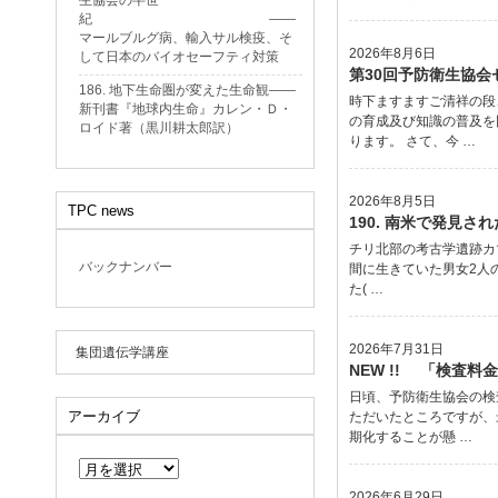
生協会の半世
紀 ——
マールブルグ病、輸入サル検疫、そ
2026年8月6日
して日本のバイオセーフティ対策
第30回予防衛生協会
186. 地下生命圏が変えた生命観——
時下ますますご清祥の段
新刊書『地球内生命』カレン・Ｄ・
の育成及び知識の普及を
ロイド著（黒川耕太郎訳）
ります。 さて、今 …
2026年8月5日
TPC news
190. 南米で発見
チリ北部の考古学遺跡カマ
バックナンバー
間に生きていた男女2人
た( …
2026年7月31日
集団遺伝学講座
NEW !! 「検査
日頃、予防衛生協会の検
アーカイブ
ただいたところですが、
期化することが懸 …
ア
ー
カ
2026年6月29日