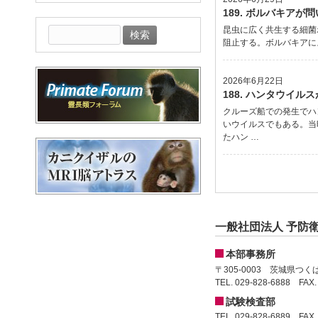
イ
189. ボルバキア
ブ
昆虫に広く共生する細菌
検
阻止する。ボルバキアによる
索:
2026年6月22日
188. ハンタウイ
クルーズ船での発生でハ
いウイルスでもある。当
たハン …
一般社団法人 予防
本部事務所
〒305-0003 茨城県つ
TEL. 029-828-6888 FAX.
試験検査部
TEL. 029-828-6889 FAX.