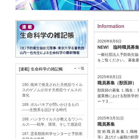
Information
2026年8月6日
NEW! 臨時職員募
一般社団法人予防衛生協
をご覧ください。 募集要項（
一覧
[連載] 生命科学の雑記帳
2025年8月1日
職員募集（獣医師）
190. 南米で発見された天然痘ウイル
スのゲノムが示す天然痘ウイルスの
獣医師の募集 １.職名：
進化
援業務における獣医学的
ー 〒3 …
189. ボルバキアが問いかけるもの
——生態系を設計する時代
2025年3月31日
188. ハンタウイルスが教えるワンヘ
職員募集
ルス——戦争、環境、そして感染症
技 術 職 員 募 集 
187. 霊長類医科学センターと予防衛
等）及びげっ歯類の飼育