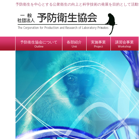
予防衛生を中心とする公衆衛生の向上と科学技術の発展を目的として活動
予防衛生協会について
各部紹介
実施事業
講習会事業
Outline
Unit
Project
Workshop