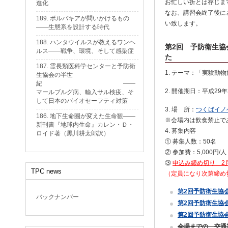
お忙しい折とは存じま
進化
なお、講習会終了後に
189. ボルバキアが問いかけるもの
い致します。
——生態系を設計する時代
188. ハンタウイルスが教えるワンヘ
第2回 予防衛生協
ルス——戦争、環境、そして感染症
た
187. 霊長類医科学センターと予防衛
1. テーマ：「実験動
生協会の半世
紀 ——
2. 開催期日：平成29年
マールブルグ病、輸入サル検疫、そ
して日本のバイオセーフティ対策
3. 場 所：
つくばイノ
186. 地下生命圏が変えた生命観——
※会場内は飲食禁止で
新刊書『地球内生命』カレン・Ｄ・
4. 募集内容
ロイド著（黒川耕太郎訳）
① 募集人数：50名
② 参加費：5,000
③
申込み締め切り 2
TPC news
（定員になり次第締
第2回予防衛生協
バックナンバー
第2回予防衛生協
第2回予防衛生協
会場までの 交通案