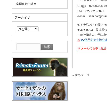
集団遺伝学講座
5. 電話：029-828-688
FAX：029-828-6891
e-mail：seminar@prima
アーカイブ
ア
6. お申込み・お問い
ー
〒305-0003 茨城
カ
一般社団法人 予防衛
イ
※
第2回予防衛生協会
ブ
検
※ メールでお申し込
索:
« 前のページ