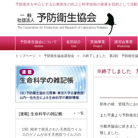
予防衛生を中心とする公衆衛生の向上と科学技術の発展を目的として活動
予防衛生協会について
各部紹介
実施事業
講習会事業
Outline
Unit
Project
Workshop
トップページ
予防衛生協会講習会
※終了しました 第2回 予防衛生
※終了しました 
初冬の候、皆様方にお
一覧
[連載] 生命科学の雑記帳
また平素より予防衛生
今般本協会に於きまし
190. 南米で発見された天然痘ウイル
致しました。
スのゲノムが示す天然痘ウイルスの