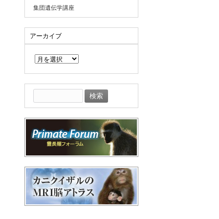
集団遺伝学講座
アーカイブ
ア
ー
カ
イ
ブ
検
索: