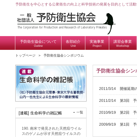
予防衛生を中心とする公衆衛生の向上と科学技術の発展を目的として活動
予防衛生協会について
各部紹介
実施事業
講習会事業
Outline
Unit
Project
Workshop
トップページ
予防衛生協会シンポジウム
予防衛生協会シン
2011/3/14
開催延期
2011/2/14
第3回 
一覧
2010/9/19
第2回 
[連載] 生命科学の雑記帳
2009/9/19
第1回 
190. 南米で発見された天然痘ウイル
スのゲノムが示す天然痘ウイルスの