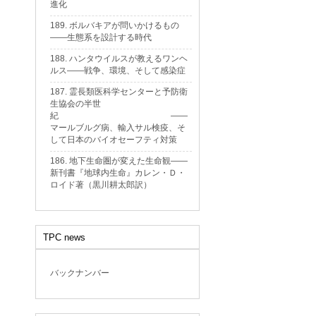
進化
189. ボルバキアが問いかけるもの
——生態系を設計する時代
188. ハンタウイルスが教えるワンヘ
ルス——戦争、環境、そして感染症
187. 霊長類医科学センターと予防衛
生協会の半世
紀 ——
マールブルグ病、輸入サル検疫、そ
して日本のバイオセーフティ対策
186. 地下生命圏が変えた生命観——
新刊書『地球内生命』カレン・Ｄ・
ロイド著（黒川耕太郎訳）
TPC news
バックナンバー