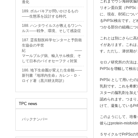
これまでウシ海綿状脳
進化
リオン蛋白質（PrPSc：
189. ボルバキアが問いかけるもの
に、現在、BSEについ
——生態系を設計する時代
るPrPSc検出です。
188. ハンタウイルスが教えるワンヘ
つかる部分の組織につ
ルス——戦争、環境、そして感染症
これとは別にさらに高
187. 霊長類医科学センターと予防衛
イがあります。これは
生協会の半世
紀 ——
す。ただし、潜伏期が
マールブルグ病、輸入サル検疫、そ
して日本のバイオセーフティ対策
セロノ研究所の方法は
PrPScを増幅して
186. 地下生命圏が変えた生命観——
新刊書『地球内生命』カレン・Ｄ・
PrPSc として用い
ロイド著（黒川耕太郎訳）
乳剤です。これを希釈し、そ
スターの脳乳剤を加え
認められます。つまり、
TPC news
けて、凝集しているPr
このようにして、培養
バックナンバー
彼らはprotein-misfold
５サイクルでPrPSc