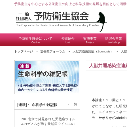
予防衛生を中心とする公衆衛生の向上と科学技術の発展を目的として活動
予防衛生協会について
各部紹介
実施事業
講習会事業
Outline
Unit
Project
Workshop
トップページ
霊長類フォーラム
人獣共通感染症（Zoonosis）
人獣
人獣共通感染症連
本講座１１０回と１１
一覧
[連載] 生命科学の雑記帳
が出てこなかった研究所か
た。スイスのジュネーブにある
ラ・サボリオ(Gabriel
190. 南米で発見された天然痘ウイル
スのゲノムが示す天然痘ウイルスの