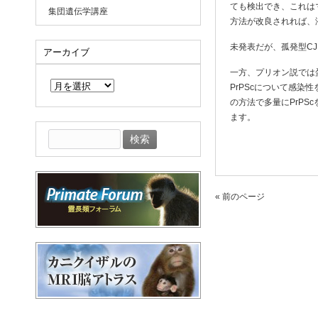
ても検出でき、これは
集団遺伝学講座
方法が改良されれば、
未発表だが、孤発型C
アーカイブ
ア
一方、プリオン説では
ー
PrPScについて感
カ
の方法で多量にPrP
イ
ます。
ブ
検
索:
« 前のページ