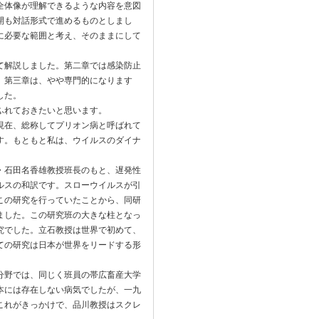
全体像が理解できるような内容を意図
開も対話形式で進めるものとしまし
に必要な範囲と考え、そのままにして
て解説しました。第二章では感染防止
。第三章は、やや専門的になります
した。
ふれておきたいと思います。
現在、総称してプリオン病と呼ばれて
す。もともと私は、ウイルスのダイナ
・石田名香雄教授班長のもと、遅発性
ルスの和訳です。スローウイルスが引
この研究を行っていたことから、同研
ました。この研究班の大きな柱となっ
究でした。立石教授は世界で初めて、
ての研究は日本が世界をリードする形
分野では、同じく班員の帯広畜産大学
本には存在しない病気でしたが、一九
これがきっかけで、品川教授はスクレ