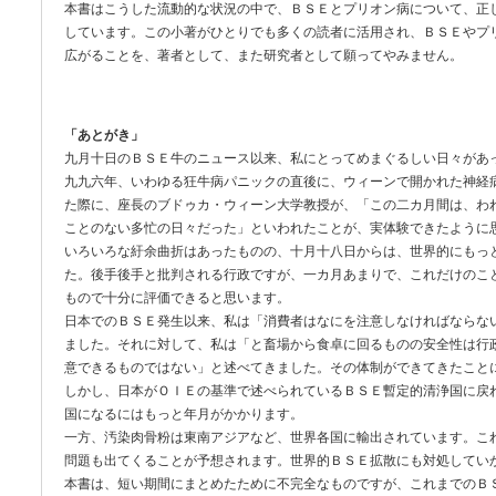
本書はこうした流動的な状況の中で、ＢＳＥとプリオン病について、正
しています。この小著がひとりでも多くの読者に活用され、ＢＳＥやプ
広がることを、著者として、また研究者として願ってやみません。
「あとがき」
九月十日のＢＳＥ牛のニュース以来、私にとってめまぐるしい日々があ
九九六年、いわゆる狂牛病パニックの直後に、ウィーンで開かれた神経
た際に、座長のブドゥカ・ウィーン大学教授が、「この二カ月間は、わ
ことのない多忙の日々だった」といわれたことが、実体験できたように
いろいろな紆余曲折はあったものの、十月十八日からは、世界的にもっ
た。後手後手と批判される行政ですが、一カ月あまりで、これだけのこ
もので十分に評価できると思います。
日本でのＢＳＥ発生以来、私は「消費者はなにを注意しなければならな
ました。それに対して、私は「と畜場から食卓に回るものの安全性は行
意できるものではない」と述べてきました。その体制ができてきたこと
しかし、日本がＯＩＥの基準で述べられているＢＳＥ暫定的清浄国に戻
国になるにはもっと年月がかかります。
一方、汚染肉骨粉は東南アジアなど、世界各国に輸出されています。こ
問題も出てくることが予想されます。世界的ＢＳＥ拡散にも対処してい
本書は、短い期間にまとめたために不完全なものですが、これまでのＢ