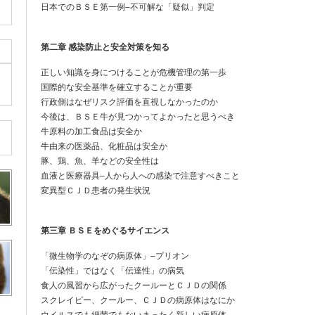
日本でのＢＳＥ第一例–不可解な「疑似」判定
第二章 感染防止と安全対策を知る
正しい知識を身につけることが危機管理の第一歩
国際的な安全基準を確立することが重要
行政側はなぜリスク評価を直視しなかったのか
今後は、ＢＳＥ牛が見つかってよかったと思うべき
牛原料の加工食品は安全か
牛由来の医薬品、化粧品は安全か
豚、鶏、魚、羊などの安全性は
血液と医療器具–人から人への感染で注意すべきこと
変異型ＣＪＤ患者の発生状況
第三章 ＢＳＥをめぐるサイエンス
「微生物学のなぞの病原体」–プリオン
「伝染性」ではなく「伝達性」の病気
食人の風習から広がったクールーとＣＪＤの関係
スクレイピー、クールー、ＣＪＤの病原体はなにか