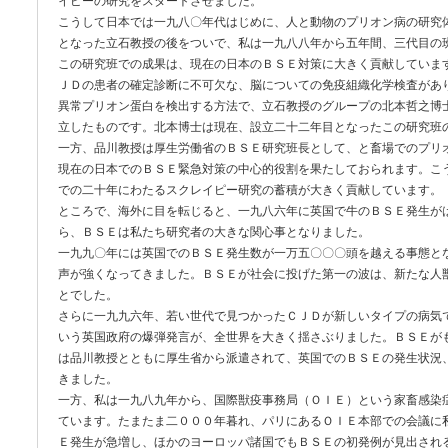
イピーの研究をスタートさせました。
こうして日本では一九八〇年代はじめに、人と動物のプリオン病の研究
となった立石教授の後をついで、私は一九八八年から五年間、三代目の
この研究班での成果は、現在の日本のＢＳＥ対策に大きく貢献していま
ＪＤの患者の確定診断に不可欠な、脳についての免疫組織化学検査があ
異常プリオン蛋白を検出する方法で、立石教授のグループの北本哲之博
立したものです。北本博士は現在、設立二十二年目となったこの研究班
一方、品川教授は厚生労働省のＢＳＥ研究班長として、と畜場でのプリ
現在の日本でのＢＳＥ緊急対策の中心的役割を果たしておられます。こ
での二十年にわたるスクレイピー研究の蓄積が大きく貢献しています。
ところで、海外に目を転じると、一九八六年に英国で牛のＢＳＥ発生が
ら、ＢＳＥは私たち研究者の大きな関心事となりました。
一九九〇年には英国でのＢＳＥ発生数が一万五〇〇〇頭を越える事態と
声が強くなってきました。ＢＳＥが社会に投げた第一の波は、新たな人
とでした。
さらに一九九六年、若い世代で見つかったＣＪＤが新しいタイプの病気
いう英国政府の爆弾発言が、全世界を大きく揺さぶりました。ＢＳＥが
は品川教授とともに厚生省から派遣されて、英国でのＢＳＥの発生状況
きました。
一方、私は一九八九年から、国際獣疫事務局（ＯＩＥ）という家畜感染
ています。たまたま二０００年暮れ、パリにあるＯＩＥ本部での会議に
Ｅ発生が急増し、ほかのヨーロッパ諸国でもＢＳＥの初発例が見出され