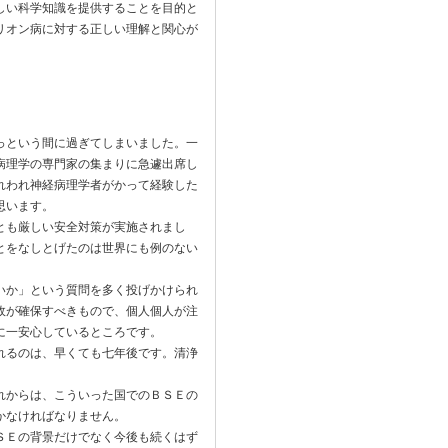
しい科学知識を提供することを目的と
リオン病に対する正しい理解と関心が
っという間に過ぎてしまいました。一
病理学の専門家の集まりに急遽出席し
れわれ神経病理学者がかって経験した
思います。
とも厳しい安全対策が実施されまし
とをなしとげたのは世界にも例のない
いか」という質問を多く投げかけられ
政が確保すべきもので、個人個人が注
に一安心しているところです。
れるのは、早くても七年後です。清浄
れからは、こういった国でのＢＳＥの
かなければなりません。
ＳＥの背景だけでなく今後も続くはず