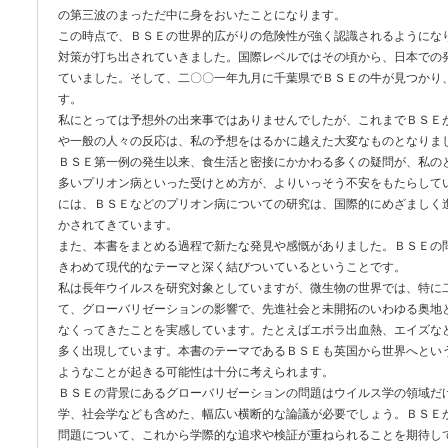
の第三波のまっただ中に身をおいたことになります。
この時点で、ＢＳＥの世界的広がりの危険性が強く認識されるようにな
対策が打ち出されていきました。国際レベルではその頃から、日本での
ていました。そして、二〇〇一年九月に千葉県でＢＳＥの牛が見つかり
す。
私にとっては予想外の出来事ではありませんでしたが、これまでＢＳＥ
や一般の人々の反応は、私の予想をはるかに越えた大変なものとなりま
ＢＳＥ第一例の発生以来、食生活と密接にかかわる多くの疑問が、私の
多いプリオン病といった受けとめ方が、よりいっそう不安をもたらして
には、ＢＳＥなどのプリオン病についての研究は、国際的にめざましく
かされてきています。
また、本書をまとめる過程で新たな発見や感慨がありました。ＢＳＥの
きわめて現代的なテーマと深く結びついているということです。
私は長年ウイルスを研究対象としていますが、微生物の世界では、特に
て、グローバリゼーションの影響で、先進社会と未開拓のいわゆる奥地
なくってきたことを実感しています。たとえばエボラ出血熱、エイズな
多く出現しています。本書のテーマであるＢＳＥも英国から世界へとい
ようなことが起きる可能性は十分に考えられます。
ＢＳＥの背景にあるグローバリゼーションの問題はウイルス学の領域だ
学、社会学なども含めた、幅広い横断的な論議が必要でしょう。ＢＳＥ
問題について、これから学際的な追求や検証が重ねられることを期待し