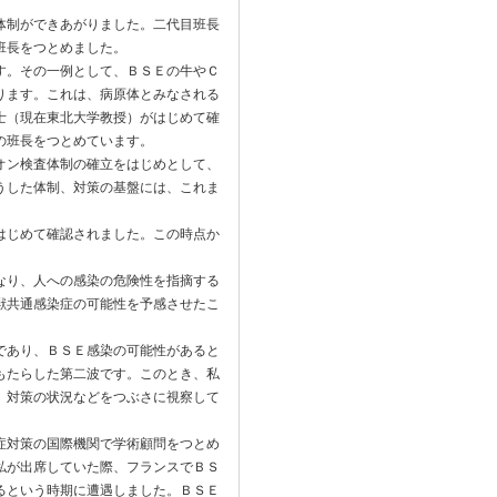
体制ができあがりました。二代目班長
班長をつとめました。
す。その一例として、ＢＳＥの牛やＣ
ります。これは、病原体とみなされる
士（現在東北大学教授）がはじめて確
の班長をつとめています。
オン検査体制の確立をはじめとして、
うした体制、対策の基盤には、これま
はじめて確認されました。この時点か
なり、人への感染の危険性を指摘する
獣共通感染症の可能性を予感させたこ
であり、ＢＳＥ感染の可能性があると
もたらした第二波です。このとき、私
、対策の状況などをつぶさに視察して
症対策の国際機関で学術顧問をつとめ
私が出席していた際、フランスでＢＳ
るという時期に遭遇しました。ＢＳＥ