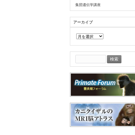
集団遺伝学講座
アーカイブ
ア
ー
カ
イ
ブ
検
索: