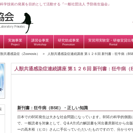
科学技術の発展を目的として活動する『一般社団法人 予防衛生協会』
実施事業
講習会事業
研究助成事業
実習用実験室・研修室貸出
Project
Workshop
Promotion
Rental
獣共通感染症（Zoonosis）
人獣共通感染症連続講座 第１２６回 新刊書：狂牛病（BS
人獣共通感染症連続講座 第１２６回 新刊書：狂牛病（
新刊書：狂牛病（BSE）・正しい知識
覧
日本でのBSE発生は大きな社会問題になっています。BSEの科学的側
で、一般読者を対象として、Q & A方式の解説書を河出書房新社から出
ーの高木裕（ヒロ）さんに手伝っていただいたものですので、分かりや