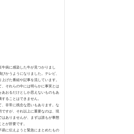
狂牛病に感染した牛が見つかりまし
飛びかうようになりました。テレビ、
り上げた番組や記事を流しています。
て、それらの中には明らかに事実とは
をあおるだけとしか思えないものもあ
摘することはできません。
て、非常に残念な思いもあります。な
切ですが、それ以上に重要なのは、現
ではありませんが、まずは誰もが事態
ことが肝要です。
平易に伝えようと緊急にまとめたもの