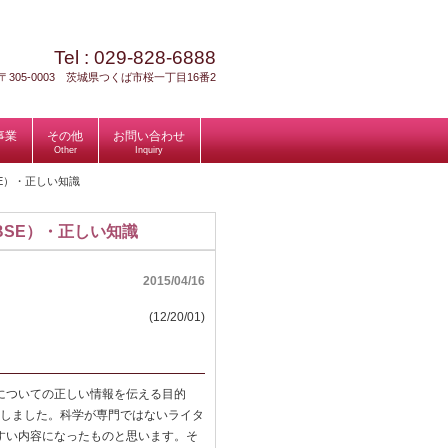
Tel :
029-828-6888
〒305-0003 茨城県つくば市桜一丁目16番2
事業
その他
お問い合わせ
Other
Inquiry
E）・正しい知識
BSE）・正しい知識
2015/04/16
(12/20/01)
面についての正しい情報を伝える目的
版しました。科学が専門ではないライタ
すい内容になったものと思います。そ