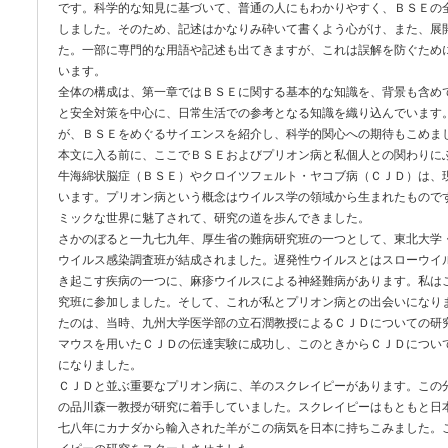
です。科学的な知見に基づいて、普通の人にもわかりやすく、ＢＳＥの
しました。そのため、記述はかなりみ砕いて書くよう心がけ、また、展
た。一部に専門的な用語や記述も出てきますが、これは誤解を防ぐため
います。
全体の構成は、第一章ではＢＳＥに関する基本的な知識を、背景も含め
と安全対策を中心に、日常生活での参考となる知識を織り込んでいます
が、ＢＳＥをめぐるサイエンスを紹介し、科学的関心への期待もこめま
本文に入る前に、ここでＢＳＥおよびプリオン病と私個人との関わりに
牛海綿状脳症（ＢＳＥ）やクロイツフェルト・ヤコブ病（ＣＪＤ）は、
います。プリオン病という概念はウイルス学の領域から生まれたもので
ミックな世界に魅了されて、研究の道を歩んできました。
さかのぼると一九七九年、厚生省の難病研究班の一つとして、東北大学
ウイルス感染調査班が結成されました。遅発性ウイルスとはスローウイ
き起こす疾病の一つに、麻疹ウイルスによる神経難病があります。私は
究班に参加しました。そして、これが私とプリオン病との出会いになり
たのは、当時、九州大学医学部の立石潤教授によるＣＪＤについての研
マウスを用いたＣＪＤの伝達実験に成功し、このときからＣＪＤについ
になりました。
ＣＪＤと並ぶ重要なプリオン病に、羊のスクレイピーがあります。この
の品川森一教授が研究に着手していました。スクレイピーはもともと日
七八年にカナダから輸入された羊がこの病気を日本に持ちこみました。