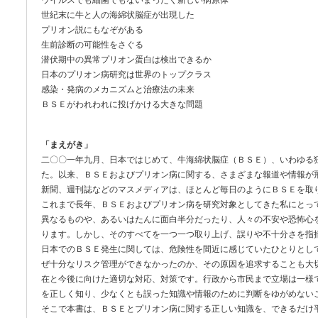
ウイルスでも細菌でもないまったく新しい病原体
世紀末に牛と人の海綿状脳症が出現した
プリオン説にもなぞがある
生前診断の可能性をさぐる
潜伏期中の異常プリオン蛋白は検出できるか
日本のプリオン病研究は世界のトップクラス
感染・発病のメカニズムと治療法の未来
ＢＳＥがわれわれに投げかける大きな問題
「まえがき」
二〇〇一年九月、日本ではじめて、牛海綿状脳症（ＢＳＥ）、いわゆる
た。以来、ＢＳＥおよびプリオン病に関する、さまざまな報道や情報が
新聞、週刊誌などのマスメディアは、ほとんど毎日のようにＢＳＥを取
これまで長年、ＢＳＥおよびプリオン病を研究対象としてきた私にとっ
異なるものや、あるいはたんに面白半分だったり、人々の不安や恐怖心
ります。しかし、そのすべてを一つ一つ取り上げ、誤りや不十分さを指
日本でのＢＳＥ発生に関しては、危険性を間近に感じていたひとりとし
ぜ十分なリスク管理ができなかったのか、その原因を追求することも大
在と今後に向けた適切な対応、対策です。行政から市民まで立場は一様
を正しく知り、少なくとも誤った知識や情報のために判断をゆがめない
そこで本書は、ＢＳＥとプリオン病に関する正しい知識を、できるだけ