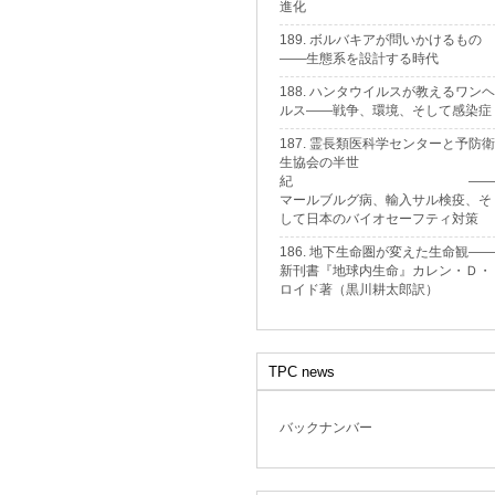
進化
189. ボルバキアが問いかけるもの
——生態系を設計する時代
188. ハンタウイルスが教えるワンヘ
ルス——戦争、環境、そして感染症
187. 霊長類医科学センターと予防衛
生協会の半世
紀 ——
マールブルグ病、輸入サル検疫、そ
して日本のバイオセーフティ対策
186. 地下生命圏が変えた生命観——
新刊書『地球内生命』カレン・Ｄ・
ロイド著（黒川耕太郎訳）
TPC news
バックナンバー