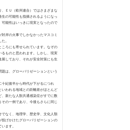
り、ＥＵ（欧州連合）ではさまざまな
発生の可能性も指摘されるようになっ
、可能性はいっきに現実となったので
が対岸の火事でしかなかったマスコミ
した。
ところにも寄せられています。なぞの
いるものと思われます。しかし、現実
進展しており、それが安全対策にも生
問題は、グローバリゼーションという
二十紀後半から時代が下がるにつれ
といわれる地域との距離差がほとんど
ど、新たな人獣共通感染症がすでに数
うその一例であり、今後もさらに同じ
けでなく、地理学、歴史学、文化人類
が投げかけたグローバリゼーションの
ています。