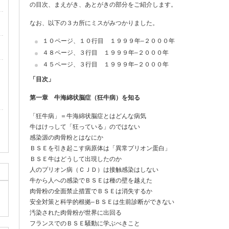
の目次、まえがき、あとがきの部分をご紹介します。
なお、以下の３カ所にミスがみつかりました。
１０ページ、１０行目 １９９９年–２０００年
４８ページ、３行目 １９９９年–２０００年
４５ページ、３行目 １９９９年–２０００年
「目次」
第一章 牛海綿状脳症（狂牛病）を知る
「狂牛病」＝牛海綿状脳症とはどんな病気
牛はけっして「狂っている」のではない
感染源の肉骨粉とはなにか
ＢＳＥを引き起こす病原体は「異常プリオン蛋白」
ＢＳＥ牛はどうして出現したのか
人のプリオン病（ＣＪＤ）は接触感染はしない
牛から人への感染でＢＳＥは種の壁を越えた
肉骨粉の全面禁止措置でＢＳＥは消失するか
安全対策と科学的根拠–ＢＳＥは生前診断ができない
汚染された肉骨粉が世界に出回る
フランスでのＢＳＥ騒動に学ぶべきこと