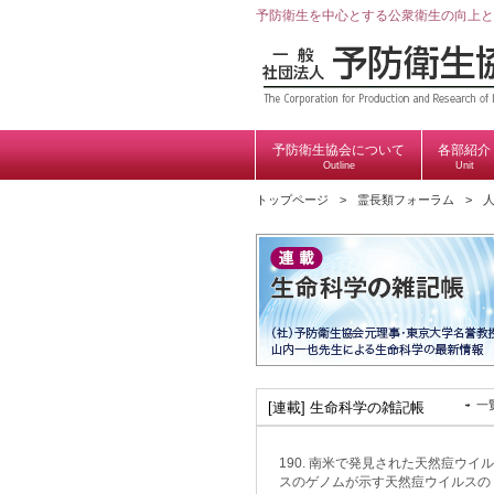
予防衛生を中心とする公衆衛生の向上と
予防衛生協会について
各部紹介
Outline
Unit
トップページ
霊長類フォーラム
人
一
[連載] 生命科学の雑記帳
190. 南米で発見された天然痘ウイル
スのゲノムが示す天然痘ウイルスの