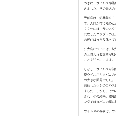
つぎに、ウイルス感染
きました。その最大の
天然痘は、紀元前９０
て、人口が増え始めた
００年には、サンスク
死亡したエジプトの王
の後がはっきり残って
狂犬病については、紀
のと思われる文章が残
ことを述べています。
しかし、ウイルスが初
疫ウイルスとタバコの
の大きな問題でした。
発病したウシの口や乳
ました。しかも、その
され、その結果、濾過
ンダではタバコの葉に
ウイルスの存在は、ウ