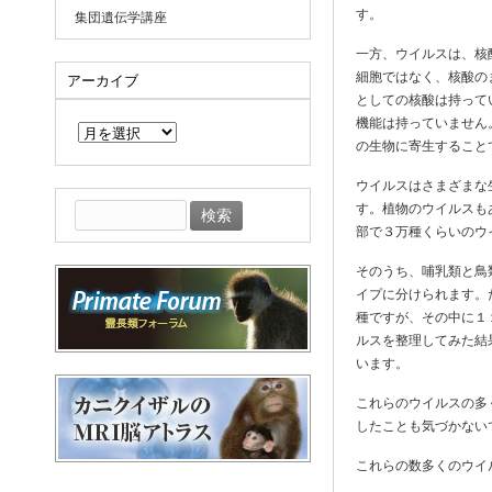
す。
集団遺伝学講座
一方、ウイルスは、核
細胞ではなく、核酸の
アーカイブ
としての核酸は持って
ア
機能は持っていません
ー
の生物に寄生すること
カ
イ
ウイルスはさまざまな
ブ
検
す。植物のウイルスも
索:
部で３万種くらいのウ
そのうち、哺乳類と鳥
イプに分けられます。
種ですが、その中に１
ルスを整理してみた結
います。
これらのウイルスの多
したことも気づかない
これらの数多くのウイ