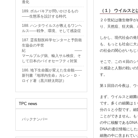
進化
（１） ウイルスと
189. ボルバキアが問いかけるもの
——生態系を設計する時代
２０世紀は微生物学が
188. ハンタウイルスが教えるワンヘ
り、天然痘、狂犬病、
ルス——戦争、環境、そして感染症
しかし、現代社会の発
187. 霊長類医科学センターと予防衛
も、もっとも社会に大
生協会の半世
紀 ——
の社会の関心がいちじ
マールブルグ病、輸入サル検疫、そ
して日本のバイオセーフティ対策
そこで、この４回のシ
ス感染と人類の戦いの
186. 地下生命圏が変えた生命観——
す。
新刊書『地球内生命』カレン・Ｄ・
ロイド著（黒川耕太郎訳）
第１回目の今夜は、ウ
まず、ウイルスと細菌
です。多くの細菌は１
TPC news
分の１と小型です。細
ことができません。も
バックナンバー
の中に核酸であるDN
DNAの遺伝情報にし
細胞の中に含まれてい