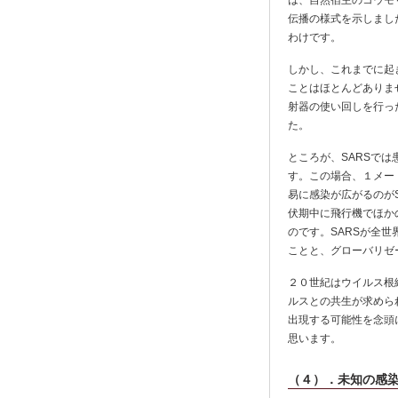
は、自然宿主のコウモ
伝播の様式を示しまし
わけです。
しかし、これまでに起
ことはほとんどありま
射器の使い回しを行っ
た。
ところが、SARSで
す。この場合、１メー
易に感染が広がるのが
伏期中に飛行機でほか
のです。SARSが全
ことと、グローバリゼ
２０世紀はウイルス根
ルスとの共生が求めら
出現する可能性を念頭
思います。
（４）．未知の感