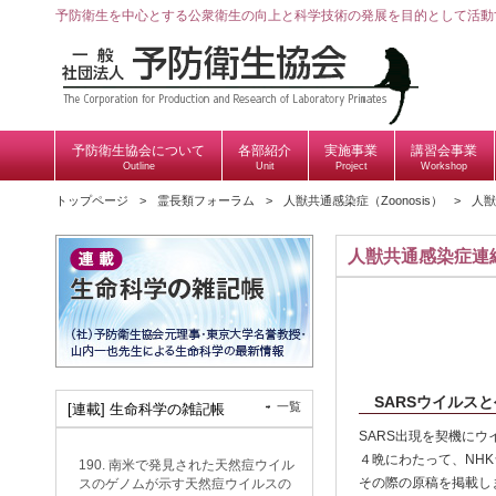
予防衛生を中心とする公衆衛生の向上と科学技術の発展を目的として活動
予防衛生協会について
各部紹介
実施事業
講習会事業
Outline
Unit
Project
Workshop
トップページ
霊長類フォーラム
人獣共通感染症（Zoonosis）
人獣
人獣共通感染症連
SARSウイルスと
一覧
[連載] 生命科学の雑記帳
SARS出現を契機に
４晩にわたって、NH
190. 南米で発見された天然痘ウイル
その際の原稿を掲載し
スのゲノムが示す天然痘ウイルスの