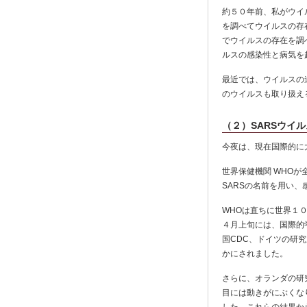
約５０年前、私がウイ
を調べてウイルスの存
でウイルスの存在を調
ルスの感染性と病気を
最近では、ウイルスの
のウイルスも取り扱え
（２）SARSウイル
今夜は、現在国際的に
世界保健機関 WHO
SARSの名前を用い
WHOは直ちに世界１
４月上旬には、国際的
国CDC、ドイツの研
かにされました。
さらに、オランダの研
目には動きがにぶくな