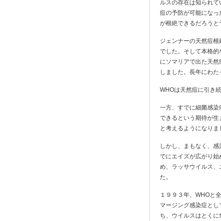
ルスの存在は知られて
痘の予防が可能になっ
が根絶できるだろうと
ジェンナーの天然痘根
でした。そして本格的
にソマリアで出た天然
しました。長年にわた
WHOは天然痘に引き
一方、すでに細菌感染
できるという期待が生
と考えるようになりま
しかし、まもなく、感
でにエイズが広がり始
め、ラッサウイルス、
た。
１９９３年、WHOと
マージング感染症とし
ち、ウイルスはとくに