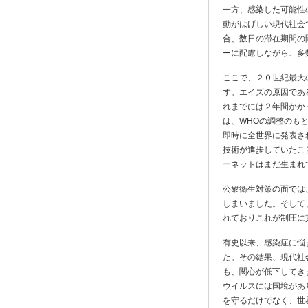
一方、感染した可能性
動がはげしい現代社会
合、数日の滞在期間の
ーに配慮しながら、多
ここで、２０世紀最大
す。エイズの原因であ
れまでには２年間かか
は、WHOの調整のも
即時に全世界に発表さ
技術が進歩していたこ
ーネットはまだ生まれ
公衆衛生対策の面では
しまいました。そして
れておりこれが制圧に
有史以来、感染症に悩
た。その結果、現代社
も、関心が低下してき
ウイルスには国境があ
を守るだけでなく、世