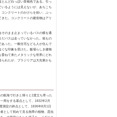
ほとんど白っぽい茶褐色である。引っ
ているようには見えないが、あちこち
。コンクリートのかけらを拾い、ぶっ
てきた。コンクリートの建造物はアリ
はそのまま止まっているバスの横を通
まだバスは走っていなかった。箱もの
であった。一般住宅なども人が住んで
はぐな印象を受けた。飯場らしき建物
を委ねて来たメタリックな世界にどれ
造られたが、ブラジリアは大先輩かも
の航海で行きと帰りと2度立ち寄った
周をする基点として、1832年2月
度測定の終点として、1836年8月1日
学者として初めて見る熱帯の植物、昆虫