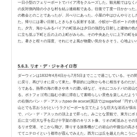
一日小型のフェリーボートでバイア湾をクルーズした。観光船ではなく
の反対側内陸の小さな村を結ぶ連絡船である。往復で丁度一日かかった
の教会とのことであったが、川べりにあった。小屋の中はひんやりとし
た。帰りには暑い日射しときらきら反射する波、小鮫が一匹ボートの傍
た。夕方、海からみるバイアの町並みは夕日の強烈な日射しと建物の色
に立ち並ぶ下町と丘の上の上町がみられ、その中央あたりに上下の町を
た。暑さと程々の湿度、それにそよ風が物憂い気分をさそう。心地よいバイア
5.6.3. リオ・デ・ジャネイロ市
ダーウィンは1832年4月4日から7月5日までここで過ごしている。そ
に戻り、再びリオに戻って來た。季節的には秋から冬に相当するのだが、
うである。熱帯の海の青さや木々の濃い緑など、それにコルドバの岩山
る。ボトフォゴ湾に臨む小家に滞在して素晴らしい景色を楽しんだよう
の右側のパン・デ・アスッカpao de acucar(英語ではsugarloaf
山とでも言おうか)というラクビーボーを立てたような巨大な岩石が張
で、パン・デ・アスッカの頂上まで昇った。みごとな景観で、東方にボ
丘に立つ巨大な手を広げ十字架の形のキリスト像、リオの町並みとその
るリオ空港、そこから飛び、降りする旅客機がこの岩山の中腹位の高さ
ててニテロイという都市が霞んでみえた。西方には丘を越えた向こうに