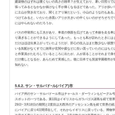
建築物のはずれは腰くらいの高さの雑草？が生えており、暑い日照りで
張ってみるとなかなか抜けなく手が痛くなるほどであった。アリが歩い
に土山が突き出ており、聞くとアリ塚だという。小山のようなのもある
つけてみると、いたいた赤黒いアリが大きいの中くらいのがぞろぞろで
にはやられないのだろうか。
バスの停留所にも工夫があり、車道の側面を広げてあって本線を走る車
り過ぎることができるようにしてあった。もっとも私が訪れたときには
だけはほぼ出来上がっていたようだが、肝心の住人はまだ数少ない状態
いる気配がなくすでに雑草が玄関や庭などに生い茂っていたのにはちぐ
と作業員がたむろしているところに出たが、人が居ることがそれまで身
だけ癒しとなるか、あらためて実感した。後に日本でも筑波学園都市が
知れない。
5.6.2. サン・サルバド−ル(バイア)市
バイア州のサン・サルバドール市はチャ−ルス・ダーウィンもビーグル号
スポットの一つである。第1回はイギリスからガラパゴス諸島を経て世界一
29日− 3月18日の期間と2度目は大西洋のアッセション島を経て世界の経
にバイアに戻り4日間滞在して、それからイギリスに戻っている。博物