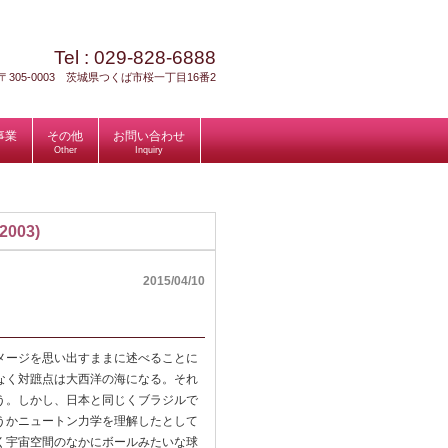
Tel :
029-828-6888
〒305-0003 茨城県つくば市桜一丁目16番2
事業
その他
お問い合わせ
Other
Inquiry
003)
2015/04/10
メージを思い出すままに述べることに
なく対蹠点は大西洋の海になる。それ
う。しかし、日本と同じくブラジルで
うかニュートン力学を理解したとして
く宇宙空間のなかにボールみたいな球