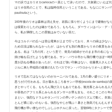
マの浜ではカリオカcariocaの一員として泳いだので、大袈裟にいえ
はリオ住民のことで、私は臨時住民ということである。ちなににサンパ
paulisutaという。
160年後のリオは森林は消え失せ、岩肌に張り付くようにまで建物がな
は様変わりしたのは確かであろう。もちろん、ダーウィンはパン・デ・
ら、私が満喫したこの景観はみていない筈だ。
今はコルドバの丘へは登山電車が上まで行っており、木々の緑は少ない
ため日没は観られなかったが、はからずも別の角度からリオの夜景をみ
ある。名は「1月の河」という意で、発見の経緯がそのまま市の名にな
掛け軸を広げたような都である。サン・パウロ市から飛行機でほぼ一時間
度か訪ねる機会があったが、それほど強い印象はない。佐藤麿人さんと
ジルに来た早稲田の後輩の3人でバスでサン・パウロからリオへと道中
リオで忘れてはならないのがカーニバルである。1月の暑い盛りにリオ・
思うが)で行われる。日が暮れるころ各サンバ学校(escola de samb
ぎとやってくる。もちろん飛び入りもありである。観光客とみられる人
や茶色のアフリカ系とみられるダンサーが男も女も、それこそこの１年
まとい、強烈なドラムやタンバリンの早いテンポのリズムで動く。衣装
とんど裸に近いのもいる。強烈なやじが飛ぶ！暑さと熱気でむんむんする
飛行機が早い便なのでしぶしぶホテルに戻った。翌朝6時にタクシーで