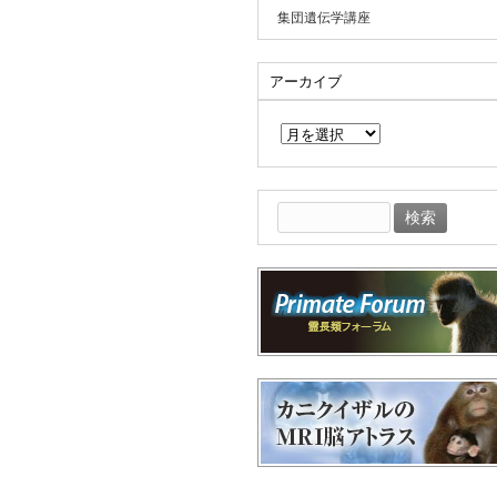
集団遺伝学講座
アーカイブ
ア
ー
カ
イ
ブ
検
索: