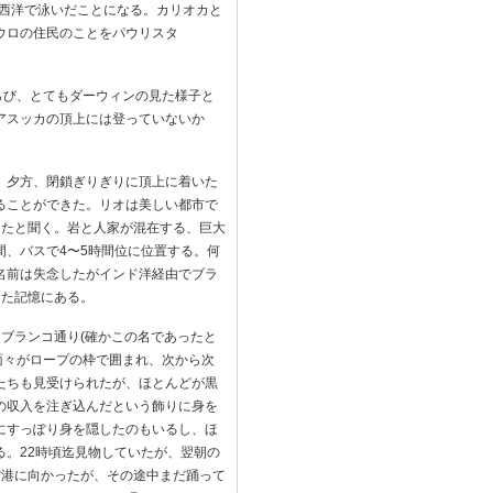
ば大西洋で泳いだことになる。カリオカと
ウロの住民のことをパウリスタ
らび、とてもダーウィンの見た様子と
アスッカの頂上には登っていないか
。夕方、閉鎖ぎりぎりに頂上に着いた
ることができた。リオは美しい都市で
ったと聞く。岩と人家が混在する、巨大
、バスで4〜5時間位に位置する。何
名前は失念したがインド洋経由でブラ
した記憶にある。
ブランコ通り(確かこの名であったと
a)の面々がロープの枠で囲まれ、次から次
たちも見受けられたが、ほとんどが黒
の収入を注ぎ込んだという飾りに身を
にすっぽり身を隠したのもいるし、ほ
。22時頃迄見物していたが、翌朝の
空港に向かったが、その途中まだ踊って