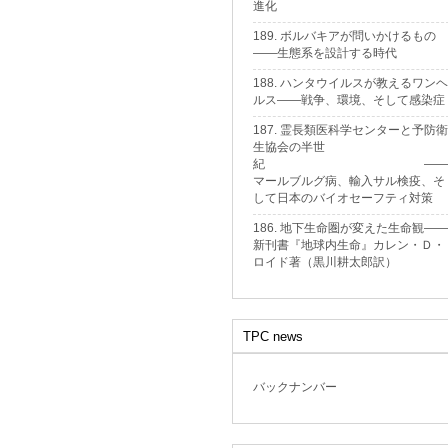
進化
189. ボルバキアが問いかけるもの
——生態系を設計する時代
188. ハンタウイルスが教えるワンヘ
ルス——戦争、環境、そして感染症
187. 霊長類医科学センターと予防衛
生協会の半世
紀 ——
マールブルグ病、輸入サル検疫、そ
して日本のバイオセーフティ対策
186. 地下生命圏が変えた生命観——
新刊書『地球内生命』カレン・Ｄ・
ロイド著（黒川耕太郎訳）
TPC news
バックナンバー