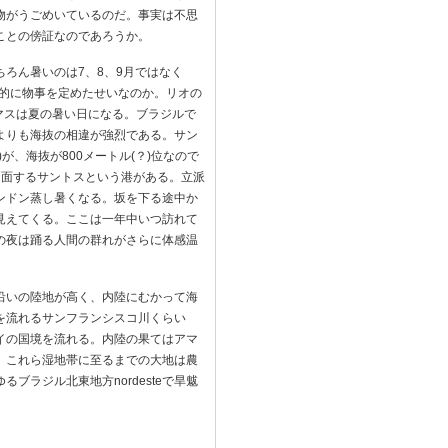
物がうごめいているのだ。事実は不思
ことの傍証なのであろうか。
ろん暑いのは7、8、9月ではなく
心的に物事を定めたせいなのか。リオの
マスは夏の暑い日になる。ブラジルで
よりも海抜の相違が強烈である。サン
、海抜が800メートル(？)位なので
に面するサントスという港がある。立派
ンドン蒸し暑くなる。坂を下る途中か
見えてくる。ここは一年中いつ訪れて
の夜は踊る人間の群れがさらに体感温
沿いの陸地が高く、内陸にむかって海
を流れるサンフランシスコ川くらい
イの国境を流れる。内陸の果てはアマ
。これら湿地帯に至るまでの大地は農
ラジル北東地方nordesteで旱魃