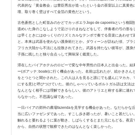
代表的な「黄金教会」は豊臣秀吉が造ったという金の茶室以上に真黄色
壇、取り巻く壁はすべて金箔の黄色だという。
古色蒼然とした町並みのかどでカッポエラJogo de capoeiraという
道めいた身のこなしようで足けりのまねなどをして、伴奏者の弓の形を
は早くときにはゆっくりのリズミカルなテンポで奏でる音楽にあわせて
と。本来は武器を使わない護身術だとか。ダウィーンが訪ねた頃、ブラ
フリカ大陸から不法にも拉致されてきた。武器を持たない彼等が、護身
子孫に残したと独り合点っして興味深く鑑賞した。
滞在したバイアホテルのロビーで変な中年男性の日本人と出会った。結
ー(ボアッテ: boate)に行く機会があった。名前は忘れたが、絵かきさ
をとつとつと聞かされた。この人は人を見ると誰にでも盛んにマカカ、マカ
にする意)と呼びつけていた。彼のしゃべっているポルトガル語は文法
なんとなく相手には理解できるらしい。彼のアトリエと称する家に連れ
らなかった。不思議な縁であった。
一日バイアの郊外の農場fazendaを見学する機会があった。なだらか
当に広いファゼンダであった。すこし歩き廻ったが、暑いこと甚だしい
触れると萎れるように葉が動き、しばらくするとまた元にもどる。夜店
から、自然の状態で観察できたのはなんとなく楽しかった。