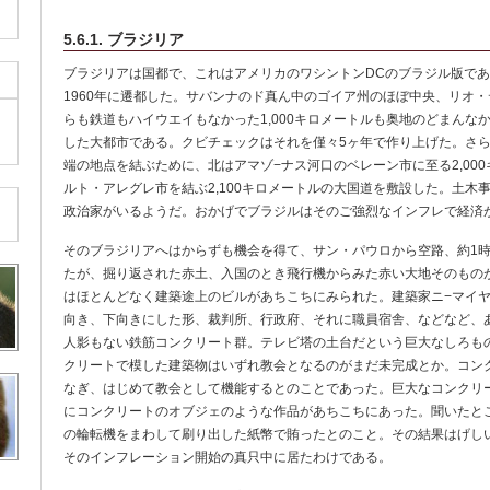
5.6.1. ブラジリア
ブラジリアは国都で、これはアメリカのワシントンDCのブラジル版で
1960年に遷都した。サバンナのド真ん中のゴイア州のほぼ中央、リオ
らも鉄道もハイウエイもなかった1,000キロメートルも奥地のどまんな
した大都市である。クビチェックはそれを僅々5ヶ年で作り上げた。さ
端の地点を結ぶために、北はアマゾ−ナス河口のベレーン市に至る2,00
ルト・アレグレ市を結ぶ2,100キロメートルの大国道を敷設した。土木
政治家がいるようだ。おかげでブラジルはそのご強烈なインフレで経済
そのブラジリアへはからずも機会を得て、サン・パウロから空路、約1時
たが、掘り返された赤土、入国のとき飛行機からみた赤い大地そのもの
はほとんどなく建築途上のビルがあちこちにみられた。建築家ニ−マイ
向き、下向きにした形、裁判所、行政府、それに職員宿舎、などなど、
人影もない鉄筋コンクリート群。テレビ塔の土台だという巨大なしろも
クリートで模した建築物はいずれ教会となるのがまだ未完成とか。コン
なぎ、はじめて教会として機能するとのことであった。巨大なコンクリ
にコンクリートのオブジェのような作品があちこちにあった。聞いたと
の輪転機をまわして刷り出した紙幣で賄ったとのこと。その結果はげし
そのインフレーション開始の真只中に居たわけである。