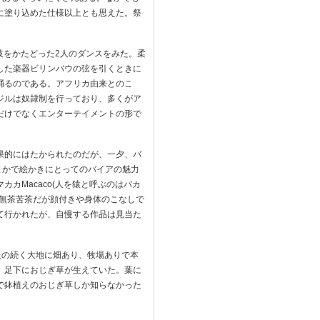
に塗り込めた仕様以上とも思えた。祭
格闘技をかたどった2人のダンスをみた。柔
した楽器ビリンバウの弦を引くときに
踊るのである。アフリカ由来とのこ
ジルは奴隷制を行っており、多くがア
だけでなくエンターテイメントの形で
果的にはたかられたのだが、一夕、バ
んとかで絵かきにとってのバイアの魅力
カMacaco(人を猿と呼ぶのはバカ
は無茶苦茶だが顔付きや身体のこなしで
て行かれたが、自慢する作品は見当た
な丘の続く大地に畑あり、牧場ありで本
。足下におじぎ草が生えていた。葉に
で鉢植えのおじぎ草しか知らなかった