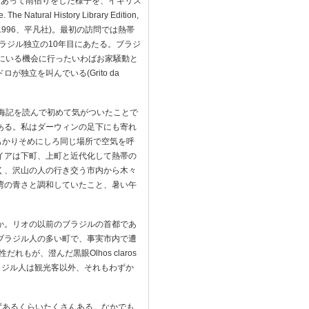
にあって雨宿りをした様子を、イギリス
Natural History Library Edition,
995,1996、平凡社)。最初の訪問では熱帯
ラジル独立の10年目にあたる。ブラジ
国にいる機会に行ったいわばお家騒動と
立を叫んでいる(Grito da
海記を読んで初めて気がついたことで
ある。私はダーウィンの足下にも寄れ
もかりそめにしろ同じ場所で空気を呼
イアは下町、上町と近代化して熱帯の
く、沢山の人の行き交う市内から木々
湾の青さと調和していたこと、暑い午
か。リオの以前のブラジルの首都であ
ブラジル人の多い町で、事実市内で遭
もが、澄んだ黒眼Olhos claros
プラジル人は観光客以外、それもわずか
ずあるくらいたくさんある。なかでも