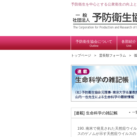
予防衛生を中心とする公衆衛生の向上と
予防衛生協会について
各部紹介
Outline
Unit
トップページ
霊長類フォーラム
一
[連載] 生命科学の雑記帳
190. 南米で発見された天然痘ウイル
スのゲノムが示す天然痘ウイルスの