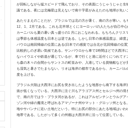
が回転しながら猛スピードで飛んでおり、その表面にうじゃうじゃと生
議である。夜には北極星は見えないで南十字星がみえたのも地球が丸い
あたりまえのことだが、ブラジルでは北の方が暑く、南の方が寒い。もち
12、1、2月である。これも北半球とくにヨーロッパの人たちが自己中
カーニバルも夏の暑い真っ盛りの1 月におこなわれる。もちろんクリス
は季節も体感温度も日本とは逆である。しかし日常の体感温度は、緯度
パウロは南回帰線の位置にある(日本での感覚では台北が北回帰線の位置)が
比較的しのぎ易い気候である。サンパウロから車で1時間ほどで大西洋
なハイウエイや鉄道が通じているが、車で行くと港に近付くにつれてド
ら森の木々の合間からサントスの町並みや、入港している貨物船などが
も湿気と暑さでたまらない。リオは海岸の都市であるから、カーニバル
度を上げる。
ブラジル大陸は大西洋にお尻を突き出したような地形から南下する海岸
抜が低くなっている。大西洋に注ぐ川もアラゴアス州とセルジぺ州の境
で、南の方ではラ・プラタ河があるが、これはアルゼンチンとウルグア
ゾン河や緑の魔境と呼ばれるアマゾーナ州やマット・グロッソ州となる
地やサバンナに近い土地だという。特にお尻の部分にあたる地域はいわゆるブ
地帯である。したがって多くの州都は大西洋岸に沿って位置している。