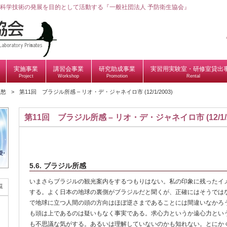
科学技術の発展を目的として活動する『一般社団法人 予防衛生協会』
実施事業
講習会事業
研究助成事業
実習用実験室・研修室貸出
Project
Workshop
Promotion
Rental
弧愁
第11回 ブラジル所感 – リオ・デ・ジャネイロ市 (12/1/2003)
第11回 ブラジル所感 – リオ・デ・ジャネイロ市 (12/1/2
5.6. ブラジル所感
いまさらブラジルの観光案内をするつもりはない。私の印象に残ったイ
覧
する。よく日本の地球の裏側がブラジルだと聞くが、正確にはそうでは
で地球に立つ人間の頭の方向はほぼ逆さまであることには間違いなかろ
も頭は上であるのは疑いもなく事実である。求心力というか遠心力とい
も不思議な気がする。あるいは理解していないのかも知れない。とにか