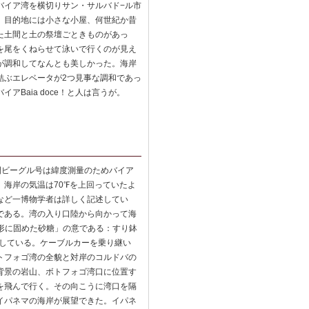
バイア湾を横切りサン・サルバド−ル市
。目的地には小さな小屋、何世紀か昔
た土間と土の祭壇ごときものがあっ
を尾をくねらせて泳いで行くのが見え
が調和してなんとも美しかった。海岸
結ぶエレベータが2つ見事な調和であっ
Baia doce！と人は言うが。
の間ビーグル号は緯度測量のためバイア
海岸の気温は70℉を上回っていたよ
など一博物学者は詳しく記述してい
である。湾の入り口陸から向かって海
「円すい形に固めた砂糖」の意である：すり鉢
出している。ケーブルカーを乗り継い
トフォゴ湾の全貌と対岸のコルドバの
背景の岩山、ボトフォゴ湾口に位置す
を飛んで行く。その向こうに湾口を隔
イパネマの海岸が展望できた。イパネ