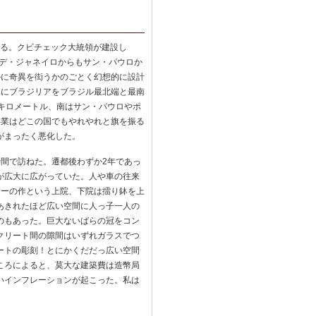
ある。クビチェック大統領が建設し
・デ・ジャネイロからもサン・パウロか
かに奇異を衒うかのごとく幻想的に設計
らにブラジリアをブラジル最北端と最南
0キロメートル、南はサン・パウロやポ
事業はどこの国でもやれやれと旗を振る
がまったく悪化した。
間で訪ねた。遷都後わずか2年であっ
が広大に広がっていた。人や車の往来
ヤーの作という上院、下院は擂り鉢を上
あきれたほど広い空間に人っ子一人の
のもあった。巨大ないばらの冠をコン
クリート間の隙間はいずれガラスでつ
ートの彫刻！とにかくだだっ広い空間
ころによると、莫大な建築費は造幣局
いインフレーションが起こった。私は