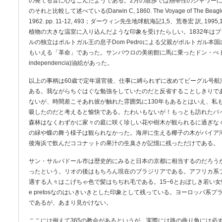
の発てる音に心なごんだようである。2月の散歩では熱帯性のシャワー
のそれと比較して述べている(Darwin C, 1860. The Voyage of The Beagle. The 
1962. pp. 11-12, 493；ダーウィン先生地球航海記1,5、荒巻宏 訳, 1
植物の大きな温室に入り込んだような印象を受けたらしい。1832年はブ
ルの独立はポルトガル王の息子Dom Pedroによる父親がポルトガル本
もいえる「革命」であった。サンパウロの美術館に馬に乗ったドン・ぺドロが独
independencia)油絵があった。
以上の事柄は60歳で定年退官後、仕事に縛られずに改めてビーグル号航
ある。我ながらちぐはぐな勉強をしていたのだと反省することしきりで
ないが、時間差こそあれ彼が触れた雰囲気に130年もあるとはいえ、私
吸したのだと考えると愉快である。たわいもないが！もっとも訪れたバ
森林はなくわずかに家々の庭に咲く珍しい花や樹木が観られるに過ぎな
の緑や蝶の舞う様子は観られなかった。海岸に生える椰子の木がバイア
後海浜で飲んだココナットの果汁の生臭さが記憶に残っただけである。
サン・サルバドール市は歴史的にみると日本の京都に相当するのだろう
ったという。リオの後はもちろん現在のブラジリアである。アフリカ系
遇する人々はこげちゃ色で髪はちぢれ毛である。15−6とおぼしき若い女性だれ
e pretosなのはいきいきとした印象として残っている。ヨーロッパ系
であるが、あまり見かけない。
ここには例えて365の教会があるというが、実際には路の曲り角には必