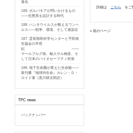
進化
詳細は
こちら
をご
189. ボルバキアが問いかけるもの
——生態系を設計する時代
188. ハンタウイルスが教えるワンヘ
ルス——戦争、環境、そして感染症
« 前のページ
187. 霊長類医科学センターと予防衛
生協会の半世
紀 ——
マールブルグ病、輸入サル検疫、そ
して日本のバイオセーフティ対策
186. 地下生命圏が変えた生命観——
新刊書『地球内生命』カレン・Ｄ・
ロイド著（黒川耕太郎訳）
TPC news
バックナンバー