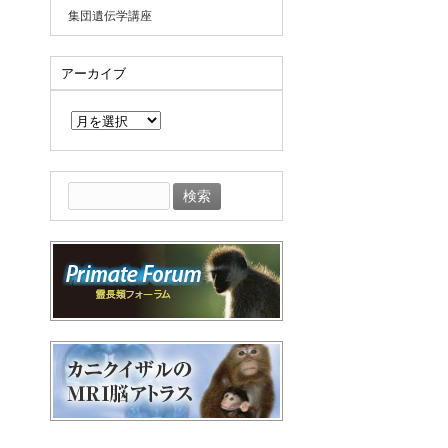
集団遺伝学講座
アーカイブ
ア
ー
カ
イ
ブ
検
索: