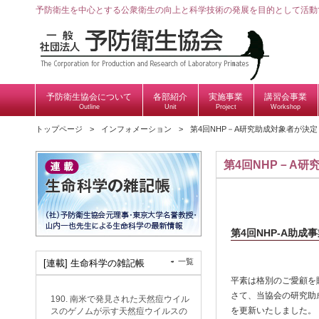
予防衛生を中心とする公衆衛生の向上と科学技術の発展を目的として活動
予防衛生協会について
各部紹介
実施事業
講習会事業
Outline
Unit
Project
Workshop
トップページ
インフォメーション
第4回NHP－A研究助成対象者が決
第4回NHP－A
第4回NHP-A助成
一覧
[連載] 生命科学の雑記帳
平素は格別のご愛顧を
さて、当協会の研究助成事業に
190. 南米で発見された天然痘ウイル
を更新いたしました。
スのゲノムが示す天然痘ウイルスの