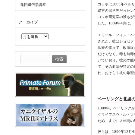
コッホは1665年ベ
集団遺伝学講座
緒方の留学先だったレ
コッホ研究室の誰もが
アーカイブ
した。1889年4月
ア
エミール・フォン・ベ
ー
カ
された。彼はジョセフ
イ
診療の収入で、敗血症
ブ
だけでなく、毒も無毒
検
いていおり、彼の才能
索:
て、その血清が特定の
れ、おそらく彼の希望
ベーリングと北里
1889年、ベーリン
グライフスヴァルト大
ため、すでに３年間の
彼らは、1890年1