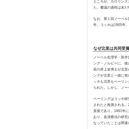
ところが、カロリンス
た。審議の過程は未だ
なお、第１回ノーベル賞
年、コッホは1905年
なぜ北里は共同受
ノーベル生理学・医学
ング・ノルビーに、彼
長の井上栄博士が北里
ングが北里と一緒に発
ッホも北里もベーリン
られた。しかし、ノー
ベーリングはコッホ研
されたと推測される。
直後であり、1891
おり、血清療法の研究
なっていたことは間違