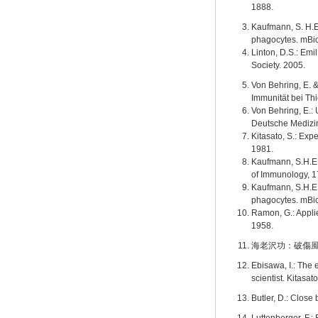
1888.
Kaufmann, S. H.E
phagocytes. mBio
Linton, D.S.: Em
Society. 2005.
Von Behring, E. 
Immunität bei Th
Von Behring, E.:
Deutsche Medizin
Kitasato, S.: Exp
1981.
Kaufmann, S.H.E.
of Immunology, 1
Kaufmann, S.H.E.
phagocytes. mBio
Ramon, G.: Appli
1958.
海老沢功：破傷風ワ
Ebisawa, I.: The 
scientist. Kitasa
Butler, D.: Close
Luttenberger, F.: