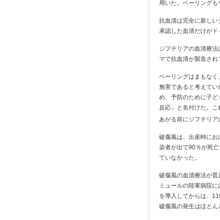
用いた。ベーリングも
抗血清は完全に新しい
承認した血清だけがド
ジフテリアの血清療法
マで抗血清が製造され
ベーリングはまもなく
無害であると考えてい
め、予防のために子ど
反応」と名付けた。こ
あがる前にジフテリア
破傷風は、出産時におけ
染者が出て90％が死
ていなかった。
破傷風の血清療法が普
ミュールの陸軍病院に
を導入してからは、1
破傷風の発生はほとん