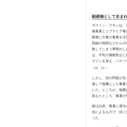
副産物として生ま
ガストン・ラモンは、
風毒素とジフテリア毒
最後に大量の毒素を注
戦線の病院などからの
敗してしまう事態がし
は、牛乳の腐敗防止に
マリンを加え、パスツ
。
（10、11）
しかし、別の問題が生
過して無菌にした毒素
いた。ところが、無菌
加えたところ、毒素が
彼は以前、毒素に適当
合によるもので、目に
った。