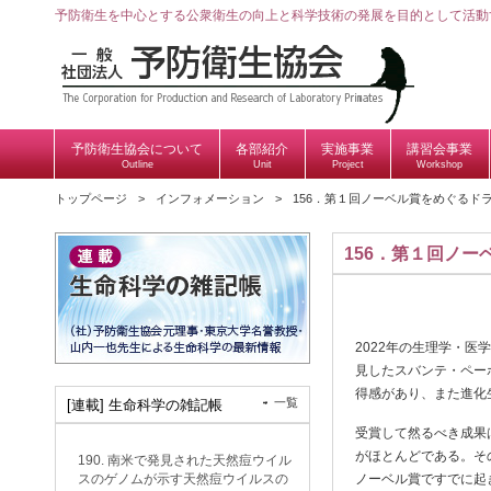
予防衛生を中心とする公衆衛生の向上と科学技術の発展を目的として活動
予防衛生協会について
各部紹介
実施事業
講習会事業
Outline
Unit
Project
Workshop
トップページ
インフォメーション
156．第１回ノーベル賞をめぐるド
156．第１回ノ
2022年の生理学・
見したスバンテ・ペー
得感があり、また進化
一覧
[連載] 生命科学の雑記帳
受賞して然るべき成果
がほとんどである。そ
190. 南米で発見された天然痘ウイル
スのゲノムが示す天然痘ウイルスの
ノーベル賞ですでに起