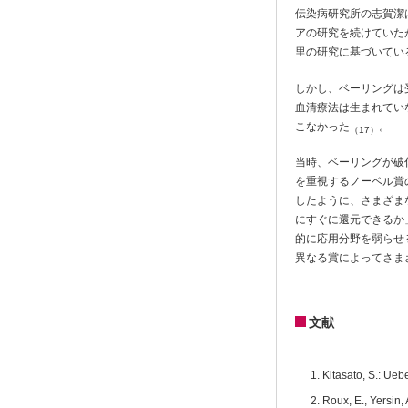
伝染病研究所の志賀潔
アの研究を続けていた
里の研究に基づいてい
しかし、ベーリングは
血清療法は生まれてい
こなかった
。
（17）
当時、ベーリングが破
を重視するノーベル賞
したように、さまざま
にすぐに還元できるか
的に応用分野を弱らせ
異なる賞によってさま
文献
Kitasato, S.: Ueb
Roux, E., Yersin, 