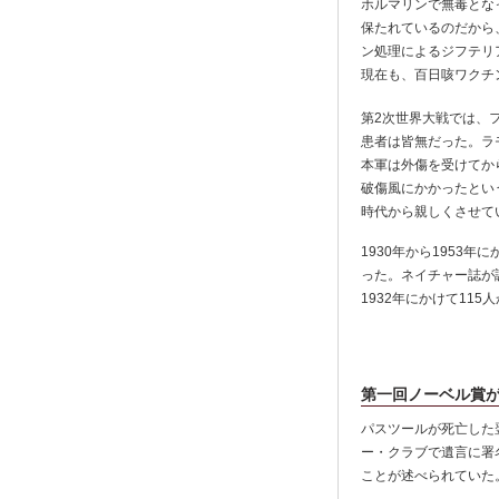
ホルマリンで無毒とな
保たれているのだから
ン処理によるジフテリ
現在も、百日咳ワクチ
第2次世界大戦では、
患者は皆無だった。ラ
本軍は外傷を受けてか
破傷風にかかったとい
時代から親しくさせて
1930年から1953
った。ネイチャー誌が
1932年にかけて11
第一回ノーベル賞
パスツールが死亡した翌
ー・クラブで遺言に署
ことが述べられていた。