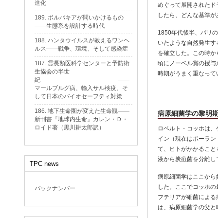
進化
めぐって展開されたド
したら、どんな基準が
189. ボルバキアが問いかけるもの
——生態系を設計する時代
1850年代後半、パ
188. ハンタウイルスが教えるワンヘ
いたような自然発生す
ルス——戦争、環境、そして感染症
を確立した。この時か
187. 霊長類医科学センターと予防衛
頃にノーベル賞の授与
生協会の半世
時期がうまく重なって
紀 ——
マールブルグ病、輸入サル検疫、そ
して日本のバイオセーフティ対策
186. 地下生命圏が変えた生命観——
病原細菌学の黎明
新刊書『地球内生命』カレン・Ｄ・
ロイド著（黒川耕太郎訳）
ロベルト・コッホは、
イン（現在はポーラン
て、ヒトがかかること
液から炭疽菌を分離し
TPC news
病原細菌学はここから
した。ここでコッホの
バックナンバー
フテリアが細菌による
は、病原細菌学の父と