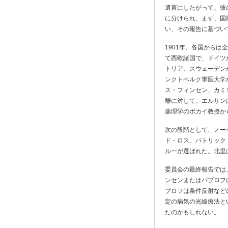
遺言にしたがって、彼
に分けられ、まず、国
い、その報告に基づい
1901年、各国からは
て西欧諸国で、ドイツ
トリア、スウェーデン
ンクトベルク軍医大学
ス・フィンセン、カミ
離に対して、エルサン
薬理学のボカイ教授か
次の段階として、ノー
ド・ロス、パトリック
ルーが選ばれた。北里
委員会の最終報告では
ンセンまたはパブロフ
ブロフは条件反射など
定の病気の光線療法と
たのかもしれない。