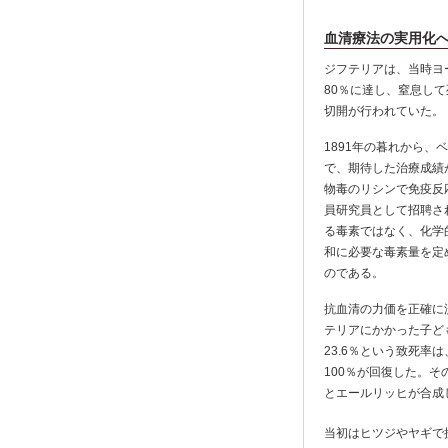
血清療法の実用化
ジフテリアは、当時ヨ
80％に達し、窒息し
切開が行われていた。
1891年の暮れから
で、期待した治療成績
物毒のリシンで免疫反
員研究員として招聘さ
る毒素ではなく、化学
和に必要な毒素量を定
のである。
抗血清の力価を正確に
テリアにかかった子ど
23.6％という致死
100％が回復した。
とエールリッヒが合成
当初はヒツジやヤギで