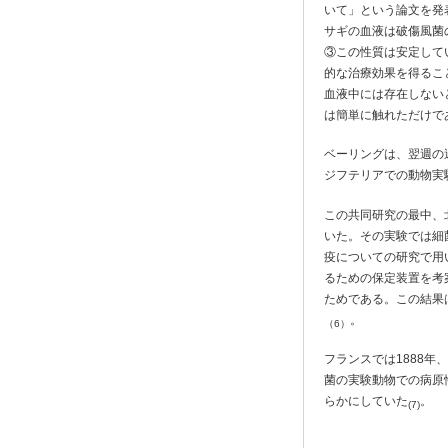
いて」という論文を発
サギの血液は破傷風菌
③この性質は安定して
的な治療効果を得るこ
血液中には存在しない
は簡単に触れただけで
ベーリングは、翌週の
ジフテリアでの動物実
この共同研究の最中、
いた。その実験では細
疫についての研究で用
るための保定装置を考
ためである。この結果
。
（6）
フランスでは1888
菌の実験動物での病原
らかにしていた
。
(7)