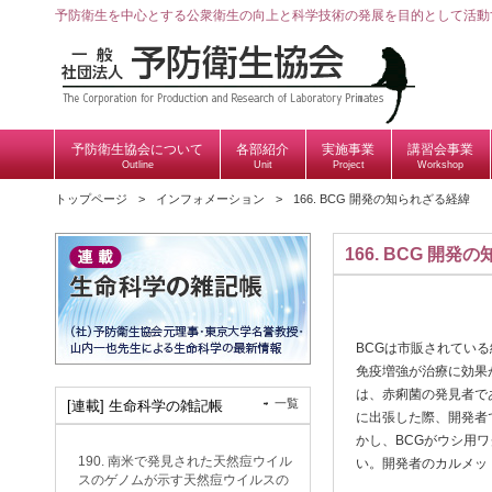
予防衛生を中心とする公衆衛生の向上と科学技術の発展を目的として活動
予防衛生協会について
各部紹介
実施事業
講習会事業
Outline
Unit
Project
Workshop
トップページ
インフォメーション
166. BCG 開発の知られざる経緯
166. BCG 開
BCGは市販されてい
免疫増強が治療に効果
は、赤痢菌の発見者で
一覧
[連載] 生命科学の雑記帳
に出張した際、開発者で
かし、BCGがウシ用
190. 南米で発見された天然痘ウイル
い。開発者のカルメッ
スのゲノムが示す天然痘ウイルスの