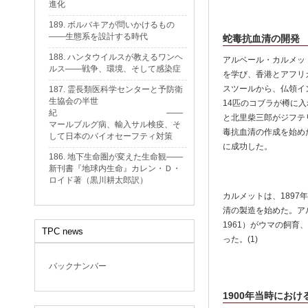
進化
189. ボルバキアが問いかけるもの
——生態系を設計する時代
蛇毒抗血清の開発
188. ハンタウイルスが教えるワンヘ
アルベール・カルメット（
ルス——戦争、環境、そして感染症
を学び、香港とアフリ
スツールから、仏領イ
187. 霊長類医科学センターと予防衛
生協会の半世
14匹のコブラが樽に入れ
紀 ——
と北里柴三郎がジフテ
マールブルグ病、輸入サル検疫、そ
毒抗血清の作成を始め
して日本のバイオセーフティ対策
に成功した。
186. 地下生命圏が変えた生命観——
新刊書『地球内生命』カレン・Ｄ・
ロイド著（黒川耕太郎訳）
カルメットは、189
清の製造を始めた。アルフ
1961）がウマの飼
TPC news
った。(1)
バックナンバー
1900年当時にお