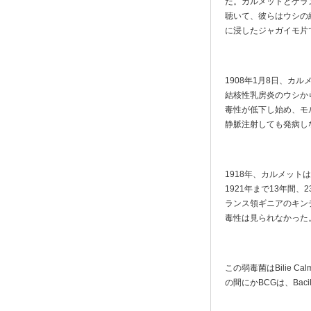
た。カルメットとゲラ
聴いて、彼らはウシの
に浸したジャガイモ片
1908年1月8日、カル
結核性乳房炎のウシか
毒性が低下し始め、モ
静脈注射しても発病しな
1918年、カルメッ
1921年まで13年間
ランス領ギニアのキン
毒性は見られなかった
この弱毒菌はBilie 
の間にかBCGは、Bacill