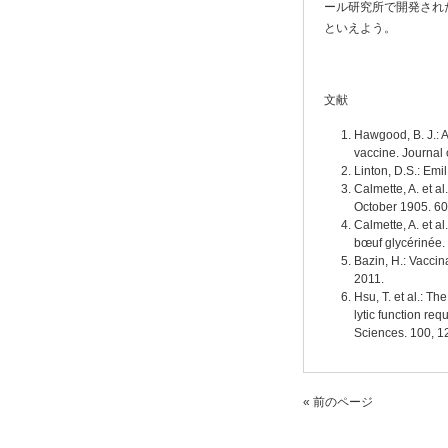
ール研究所で開発され
といえよう。
文献
Hawgood, B. J.: 
vaccine. Journal 
Linton, D.S.: Emi
Calmette, A. et al
October 1905. 6
Calmette, A. et al
bœuf glycérinée
Bazin, H.: Vaccin
2011.
Hsu, T. et al.: T
lytic function req
Sciences. 100, 
« 前のページ