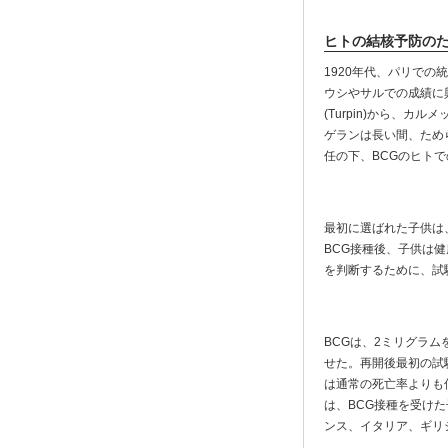
ヒトの結核予防のた
1920年代、パリでの
ウシやサルでの成績に興
(Turpin)から、
ゲランは長い間、ため
任の下、BCGのヒト
最初に選ばれた子供は
BCG接種後、子供は
を判断するために、試
BCGは、2ミリグラ
せた。再開後最初の試験
は通常の死亡率よりも低
は、BCG接種を受けた
ンス、イタリア、ギリ