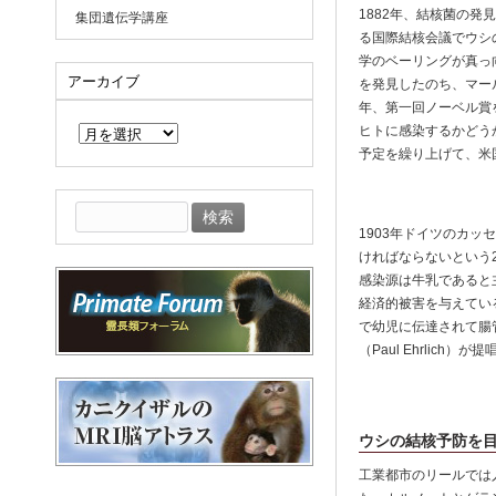
1882年、結核菌の発見
集団遺伝学講座
る国際結核会議でウシ
学のベーリングが真っ
アーカイブ
を発見したのち、マー
年、第一回ノーベル賞
ア
ー
ヒトに感染するかどう
カ
予定を繰り上げて、米
イ
ブ
検
索:
1903年ドイツのカ
ければならないという
感染源は牛乳であると
経済的被害を与えてい
で幼児に伝達されて腸
（Paul Ehrlic
ウシの結核予防を
工業都市のリールでは