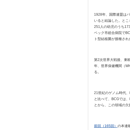
1928年、国際連盟は
いると結論した。ところ
251人の幼児のうち1
ベック市総合病院でB
ト型結核菌が接種され
第2次世界大戦後、東欧
年、世界保健機関（WH
る。
21世紀のゲノム時代
と比べて、BCGでは、
とから、この領域の欠
前回（165回）
の本連