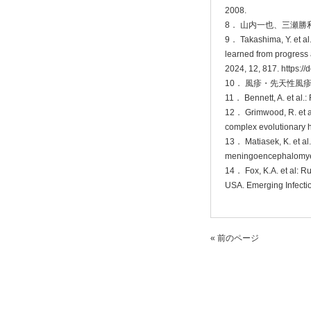
2008.
8． 山内一也、三瀬勝
9． Takashima, Y. et al
learned from progress
2024, 12, 817. https:/
10． 風疹・先天性風疹症候群
11． Bennett, A. et al.:
12． Grimwood, R. et al.:
complex evolutionary h
13． Matiasek, K. et al.
meningoencephalomyeli
14． Fox, K.A. et al: R
USA. Emerging Infectio
« 前のページ