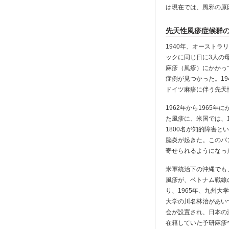
は現在では、風邪の原
先天性風疹症候群
1940年、オーストラリ
ックに同じ日に3人の
麻疹（風疹）にかかっ
症例が見つかった。1
ドイツ麻疹に伴う先天性
1962年から1965
た風疹に、米国では、1
1800名が知的障害
脳炎が起きた。このパ
寄せられるようになっ
米軍統治下の沖縄でも
風疹が、ベトナム戦線
り、1965年、九州
大学の川名林治があい
会が設置され、日本の
在籍していた予研麻疹