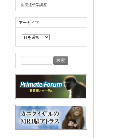
集団遺伝学講座
アーカイブ
ア
ー
カ
イ
ブ
検
索: