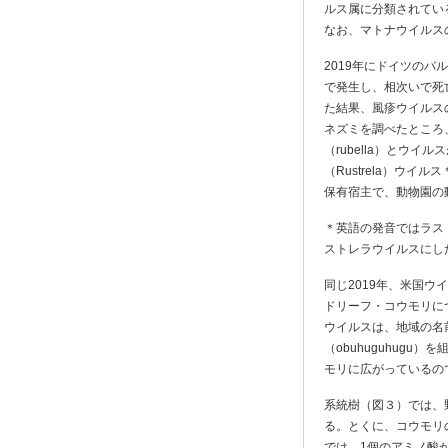
ルス属に分類されてい
なお、マトナウイルス
2019年にドイツの
で発生し、相次いで死
た結果、風疹ウイルス
ネズミを調べたところ
（rubella）とウイ
（Rustrela）ウ
保有宿主で、動物園の
＊英語の発音ではラス
ストレラウイルスにし
同じ2019年、米国
ドリーフ・コウモリに
ウイルスは、地域の名前
（obuhuguhugu
モリに広がっているの
系統樹（図３）では、
る。とくに、コウモリ
では、1個のアミノ酸が