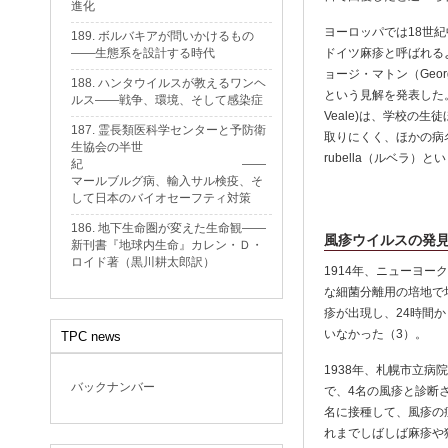
進化
ヨーロッパでは18世紀
189. ボルバキアが問いかけるもの
——生態系を設計する時代
ドイツ麻疹と呼ばれる
ョージ・マトン（Geo
188. ハンタウイルスが教えるワンヘ
という見解を発表した。
ルス——戦争、環境、そして感染症
Veale)は、学校
187. 霊長類医科学センターと予防衛
取りにくく、ほかの病名
生協会の半世
rubella（ルベラ
紀 ——
マールブルグ病、輸入サル検疫、そ
して日本のバイオセーフティ対策
186. 地下生命圏が変えた生命観——
風疹ウイルスの発
新刊書『地球内生命』カレン・Ｄ・
ロイド著（黒川耕太郎訳）
1914年、ニューヨーク
な細菌分離用の培地で
疹が出現し、24時間
いなかった（3）。
TPC news
1938年、札幌市立
バックナンバー
で、4名の風疹と診断
名に接種して、風疹の
れまでしばしば麻疹や