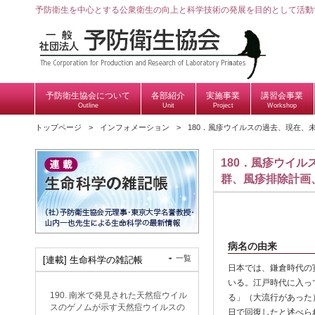
予防衛生を中心とする公衆衛生の向上と科学技術の発展を目的として活動
予防衛生協会について
各部紹介
実施事業
講習会事業
Outline
Unit
Project
Workshop
トップページ
インフォメーション
180．風疹ウイルスの過去、現在、
180．風疹ウイ
群、風疹排除計画
病名の由来
一覧
[連載] 生命科学の雑記帳
日本では、鎌倉時代の
いる。江戸時代に入って
190. 南米で発見された天然痘ウイル
る」（大流行があった
スのゲノムが示す天然痘ウイルスの
日で回復したと述べられ