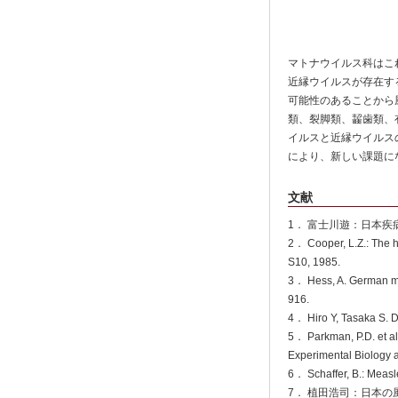
マトナウイルス科はこ
近縁ウイルスが存在す
可能性のあることから
類、裂脚類、齧歯類、
イルスと近縁ウイルス
により、新しい課題に
文献
1． 富士川遊：日本疾病
2． Cooper, L.Z.: The h
S10, 1985.
3． Hess, A. German mea
916.
4． Hiro Y, Tasaka S. D
5． Parkman, P.D. et al.
Experimental Biology 
6． Schaffer, B.: Meas
7． 植田浩司：日本の