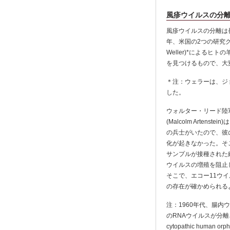
風疹ウイルスの分
風疹ウイルスの分離は
年、米国の2つの研究グ
Weller)*による
を見つけるもので、大
＊注：ウェラーは、ジ
した。
ウォルター・リード陸軍
(Malcolm Art
の兵士がいたので、彼
化が起きなかった。そこ
サンプルが接種された
ウイルスの増殖を阻止
そこで、エコー11ウ
の存在が確かめられる
注：1960年代、腸
のRNAウイルスが分離
cytopathic h