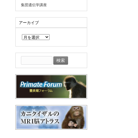
集団遺伝学講座
アーカイブ
ア
ー
カ
イ
ブ
検
索: