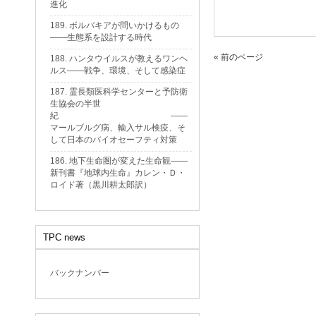
進化
189. ボルバキアが問いかけるもの
——生態系を設計する時代
« 前のページ
188. ハンタウイルスが教えるワンヘ
ルス——戦争、環境、そして感染症
187. 霊長類医科学センターと予防衛
生協会の半世
紀 ——
マールブルグ病、輸入サル検疫、そ
して日本のバイオセーフティ対策
186. 地下生命圏が変えた生命観——
新刊書『地球内生命』カレン・Ｄ・
ロイド著（黒川耕太郎訳）
TPC news
バックナンバー