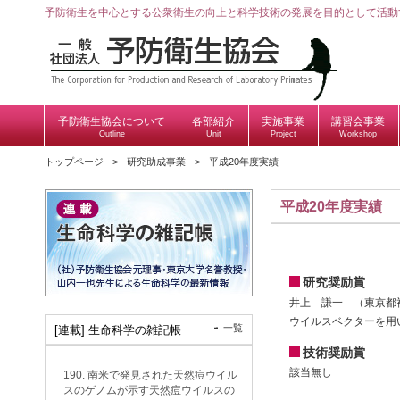
予防衛生を中心とする公衆衛生の向上と科学技術の発展を目的として活動
予防衛生協会について
各部紹介
実施事業
講習会事業
Outline
Unit
Project
Workshop
トップページ
研究助成事業
平成20年度実績
平成20年度実績
研究奨励賞
井上 謙一 （東京都
ウイルスベクターを用
一覧
[連載] 生命科学の雑記帳
技術奨励賞
該当無し
190. 南米で発見された天然痘ウイル
スのゲノムが示す天然痘ウイルスの