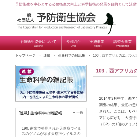
予防衛生を中心とする公衆衛生の向上と科学技術の発展を目的として活動
予防衛生協会について
各部紹介
実施事業
講習会事業
Outline
Unit
Project
Workshop
トップページ
連載
生命科学の雑記帳
103．西アフリカのエボラ
103．西アフリ
2014年3月中旬、
調査の結果、最初の患者
された。ここは、リベ
一覧
[連載] 生命科学の雑記帳
アにも広がり、大流行
（GP）の1個のアミ
190. 南米で発見された天然痘ウイル
スのゲノムが示す天然痘ウイルスの