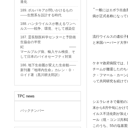
進化
＊
一般にはエボラ出血
189. ボルバキアが問いかけるもの
——生態系を設計する時代
病が正式名称になって
188. ハンタウイルスが教えるワンヘ
ルス——戦争、環境、そして感染症
流行ウイルスの遺伝子
187. 霊長類医科学センターと予防衛
生協会の半世
と米国ハーバード大学
紀 ——
マールブルグ病、輸入サル検疫、そ
して日本のバイオセーフティ対策
ケネマ政府病院では、1
186. 地下生命圏が変えた生命観——
チームが撤退したのち
新刊書『地球内生命』カレン・Ｄ・
ロイド著（黒川耕太郎訳）
ク・フマール・カーン
って共同研究を続けて
TPC news
シエラレオネで最初の
末から6月中旬にかけ
バックナンバー
イルス不活化剤が加え
ール（現・コンゴ共和
このうち、55の塩基