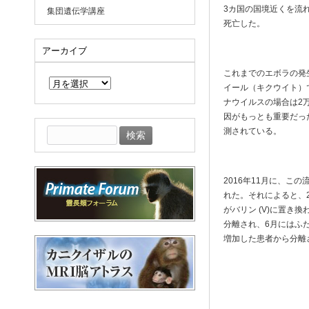
3カ国の国境近くを流
集団遺伝学講座
死亡した。
アーカイブ
ア
これまでのエボラの発生
ー
イール（キクウイト）
カ
ナウイルスの場合は2
イ
因がもっとも重要だっ
ブ
検
測されている。
索:
2016年11月に、こ
れた。それによると、2
がバリン (V)に置き
分離され、6月にはふ
増加した患者から分離