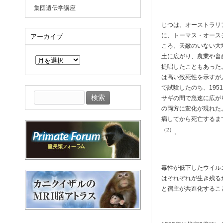
集団遺伝学講座
じつは、オーストラリア
に、トーマス・オース
アーカイブ
ころ、天敵のいない大
ア
土に広がり、農業や畜
ー
提唱したこともあった。
カ
イ
は高い致死性を示すが
ブ
で試験したのち、19
検
サギの間で急速に広が
索:
の両方に変化が現れた。
病してから死亡するま
（2）
。
毒性が低下したウイル
はそれぞれが生き残る
と宿主が共進化するこ