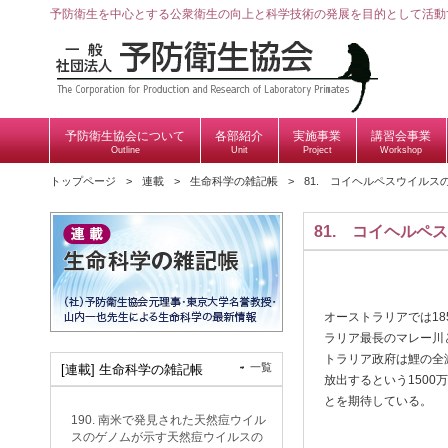
予防衛生を中心とする公衆衛生の向上と科学技術の発展を目的として活動
予防衛生協会について
各部紹介
実施事業
講習会事業
Outline
Unit
Project
Workshop
トップページ
連載
生命科学の雑記帳
81. コイヘルペスウイル
81. コイヘル
オーストラリアでは1
ラリア最長のマレー川
トラリア政府は鯉の全
一覧
[連載] 生命科学の雑記帳
放出するという1500
とを期待している。
190. 南米で発見された天然痘ウイル
スのゲノムが示す天然痘ウイルスの