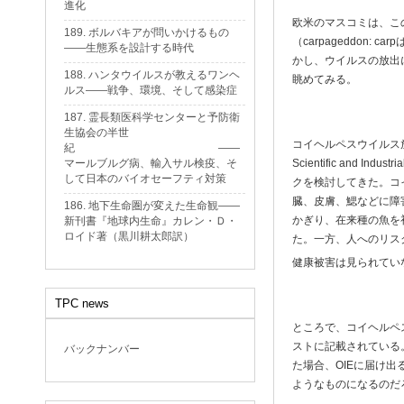
進化
欧米のマスコミは、こ
189. ボルバキアが問いかけるもの
（carpageddon
——生態系を設計する時代
かし、ウイルスの放出
188. ハンタウイルスが教えるワンヘ
眺めてみる。
ルス——戦争、環境、そして感染症
187. 霊長類医科学センターと予防衛
生協会の半世
コイヘルペスウイルス放出
紀 ——
マールブルグ病、輸入サル検疫、そ
Scientific and 
して日本のバイオセーフティ対策
クを検討してきた。コ
臓、皮膚、鰓などに障害
186. 地下生命圏が変えた生命観——
かぎり、在来種の魚を
新刊書『地球内生命』カレン・Ｄ・
ロイド著（黒川耕太郎訳）
た。一方、人へのリス
健康被害は見られてい
TPC news
ところで、コイヘルペ
ストに記載されている
バックナンバー
た場合、OIEに届け
ようなものになるのだ