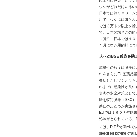
以上前に感染したウシ
ウシがどれだけいるの
日本では約３００トン
用で、ウシにはほとん
では３万トン以上を輸
て、日本の場合この餌
（脚注：日本では１９
１月にウシ用飼料につ
人へのBSE感染を防
感染性の程度は臓器に
れをさらにEU医薬品
発病したヒツジとヤギ
れまでに感染性が見い
食肉の安全対策として
腸を特定臓器（SBO
禁止のふたつが実施さ
EUでは１９９７年以
処置がとられている。
Sc
ては、PrP
が陰性で
specified bovine