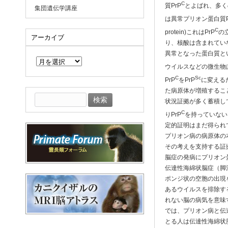
C
質PrP
とよばれ、多く
集団遺伝学講座
は異常プリオン蛋白質P
C
protein)これはPrP
の
アーカイブ
り、核酸は含まれてい
ア
異常となった蛋白質と
ー
ウイルスなどの微生物
カ
イ
C
Sc
PrP
をPrP
に変えるた
ブ
た病原体が増殖するこ
検
状況証拠が多く蓄積し
索:
C
りPrP
を持っていない
定的証明はまだ得られ
プリオン病の病原体の
その考えを支持する証
脳症の発病にプリオン
伝達性海綿状脳症（脚
ポンジ状の空胞の出現
あるウイルスを排除す
れない脳の病気を意味
では、プリオン病と伝
とる人は伝達性海綿状