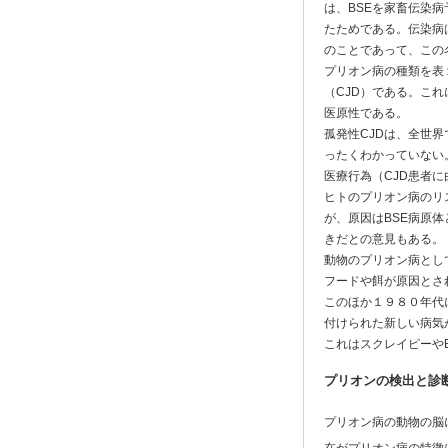
は、BSEを家畜伝染
たためである。伝染病
のことであって、この
プリオン病の種類を表
（CJD）である。こ
医原性である。
孤発性CJDは、全世
ったくわかっていない
医療行為（CJD患者
ヒトのプリオン病のリス
が、原因はBSE病原
きだとの意見もある。
動物のプリオン病とし
フードや餌が原因とさ
このほか１９８０年代
付けられた新しい病気
これはスクレイピーや
プリオンの検出と診
プリオン病の動物の脳に