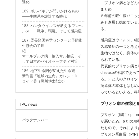
進化
「プリオン病とはどん
まとめ
189. ボルバキアが問いかけるもの
５年前の狂牛病パニッ
——生態系を設計する時代
みも進展し始めている
188. ハンタウイルスが教えるワンヘ
る。
ルス——戦争、環境、そして感染症
感染症はウイルス、細
187. 霊長類医科学センターと予防衛
生協会の半世
ス感染症の一つと考え
紀 ——
生物ではなく、身体の
マールブルグ病、輸入サル検疫、そ
られている。
して日本のバイオセーフティ対策
代表的なプリオン病とし
186. 地下生命圏が変えた生命観——
diseaseの和訳であって、
新刊書『地球内生命』カレン・Ｄ・
る。）と人のクロイツ
ロイド著（黒川耕太郎訳）
病原体の本体をはじめ
っているといえる。科
プリオン病の種類と
TPC news
プリオン（脚注：prion: 
バックナンバー
が悪いため、oとiの
たもので、それにより
プリオン蛋白質（Pr