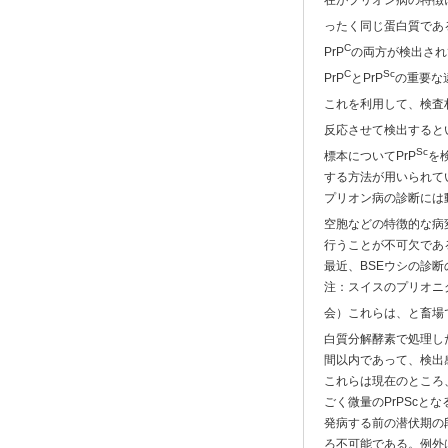
在がプリオン病の特徴に
ったく同じ蛋白質であ
C
PrP
の両方が検出され
C
Sc
PrP
とPrP
の重要な
これを利用して、検査材
反応させて検出すると
Sc
標本についてPrP
を
する方法が用いられて
プリオン病の診断には
空胞などの特徴的な病
行うことが不可欠であ
最近、BSEウシの診
注：スイスのプリオニ
会）これらは、と畜場で
白質分解酵素で処理した
間以内であって、検出
これらは現在のところ
ごく微量のPrPScと
発病する前の潜伏期の段
ろ不可能である。例外