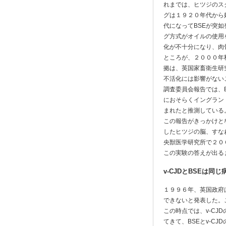
れまでは、ヒツジのス
グは１９２０年代から
代になってBSEが突
グ方式がオイルの使用
化が不十分になり、肉
ところが、２０００年
拠は、英国家畜衛生研究所（
不活化には影響がない
調査委員会報告では、
におそらくイングラン
まれたと推測している
この報告がきっかけと
したヒツジの脳、すな
央獣医学研究所で２０
この実験の答えが出る
v-CJDとBSEは同
１９９６年、英国政府は
できないと発表した。
この時点では、v-C
てきて、BSEとv-C