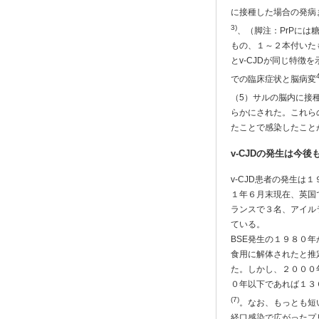
に接種した場合の発病
3)
、（脚注：PrPには
もの、１～２本付いた
とv-CJDが同じ特徴
での臨床症状と脳病変
（5）サルの脳内に接
らかにされた。これらの
たことで感染したこと
v-CJDの発生は今後
v-CJD患者の発生
１年６月末現在、英国
ランスで３名、アイル
ている。
BSE発生の１９８０年
食用に解体されたと推
た。しかし、２０００
０年以下であれば１３
(7)
。なお、もっとも短
経口感染で広がったプ