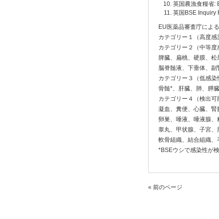
英国農漁食糧省: Bovin
英国BSE Inquiry R
EU医薬品審査庁によ
カテゴリー１（高度感染
カテゴリー２（中等度
脾臓、扁桃、硬膜、松
脳脊髄液、下垂体、副
カテゴリー３（低感
骨髄*、肝臓、肺、膵
カテゴリー４（検出可
凝血、糞便、心臓、腎
卵巣、唾液、唾液腺、
睾丸、甲状腺、子宮、
軟骨組織、結合組織、
*BSEウシで感染性が
« 前のページ