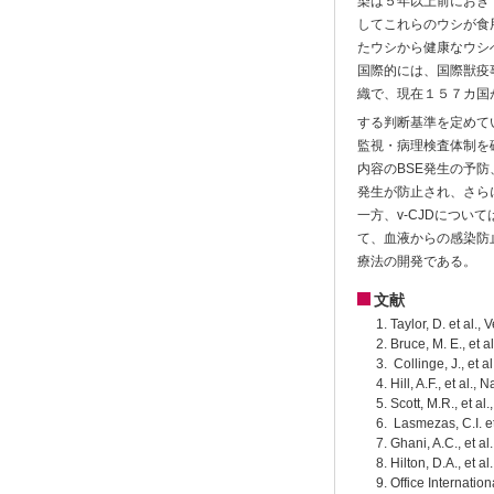
染は５年以上前におき
してこれらのウシが食
たウシから健康なウシ
国際的には、国際獣疫
織で、現在１５７カ国
する判断基準を定めて
監視・病理検査体制を
内容のBSE発生の予
発生が防止され、さら
一方、v-CJDにつ
て、血液からの感染防
療法の開発である。
文献
Taylor, D. et al.,
Bruce, M. E., et a
Collinge, J., et a
Hill, A.F., et al.,
Scott, M.R., et a
Lasmezas, C.I. e
Ghani, A.C., et a
Hilton, D.A., et a
Office Internatio