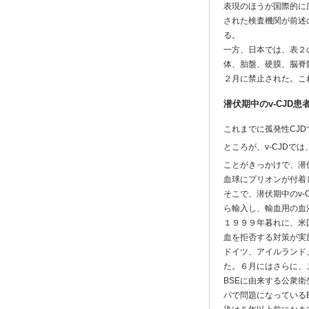
表現のほうが国際的に
された検査機関が前述
る。
一方、日本では、表２
体、胎盤、硬膜、脳脊
２月に禁止された。こ
潜伏期中のv-CJD
これまでに孤発性CJ
ところが、v-CJDで
ことがきっかけで、潜
血球にプリオンが付着
そこで、潜伏期中のv-
ら輸入し、輸血用の血
１９９９年暮れに、米
血を拒否する対策が実
ドイツ、アイルランド
た。６月にはさらに、
BSEに由来する公衆衛
パで問題になっている