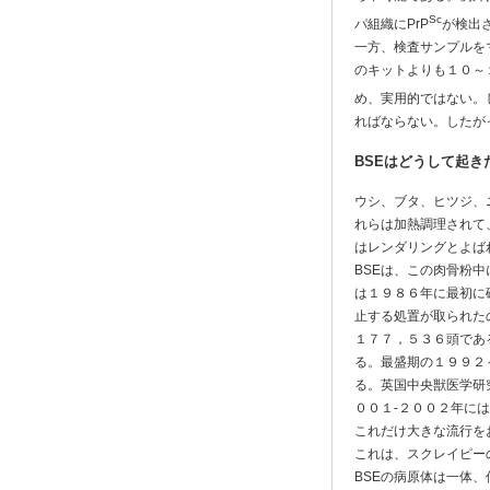
Sc
パ組織にPrP
が検出
一方、検査サンプルを
のキットよりも１０～
め、実用的ではない。
ればならない。したが
BSEはどうして起き
ウシ、ブタ、ヒツジ、
れらは加熱調理されて
はレンダリングとよば
BSEは、この肉骨粉
は１９８６年に最初に
止する処置が取られた
１７７，５３６頭であ
る。最盛期の１９９２
る。英国中央獣医学研究所（
００１-２００２年に
これだけ大きな流行を
これは、スクレイピー
BSEの病原体は一体