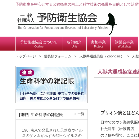
予防衛生を中心とする公衆衛生の向上と科学技術の発展を目的として活動
予防衛生協会について
各部紹介
実施事業
講習会事業
Outline
Unit
Project
Workshop
トップページ
霊長類フォーラム
人獣共通感染症（Zoonosis）
人獣
人獣共通感染症連
プリオン病とはど
一覧
[連載] 生命科学の雑記帳
日本でのウシ海綿状脳
れた科学（岩波書店）
190. 南米で発見された天然痘ウイル
の了解を得て、ここに
スのゲノムが示す天然痘ウイルスの