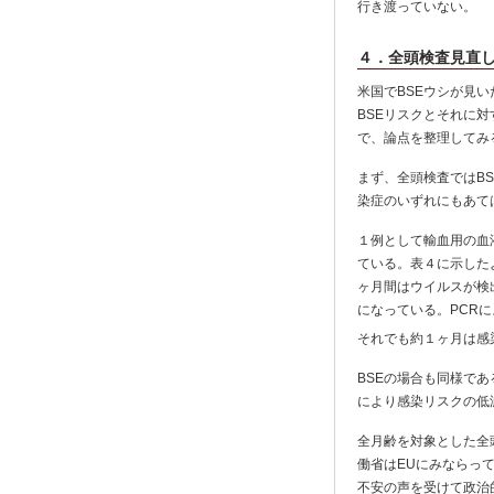
行き渡っていない。
４．全頭検査見直
米国でBSEウシが見
BSEリスクとそれに
で、論点を整理してみ
まず、全頭検査ではB
染症のいずれにもあて
１例として輸血用の血
ている。表４に示した
ヶ月間はウイルスが検
になっている。PCR
それでも約１ヶ月は感
BSEの場合も同様で
により感染リスクの低
全月齢を対象とした全
働省はEUにみならっ
不安の声を受けて政治