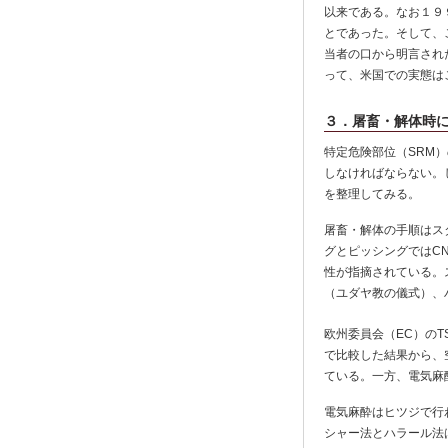
以来である。なお１９
とであった。そして、
当者の口から明言され
って、米国での実態は
３．屠畜・解体時に
特定危険部位（SRM
しなければならない。
を整理してみる。
屠畜・解体の手順はス
グとピッシングではC
性が指摘されている。
（ユダヤ教の儀式）、
欧州委員会（EC）のT
で比較した結果から、
ている。一方、電気麻
電気麻酔はヒツジで行
シャー法とハラール法