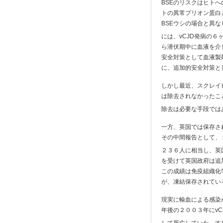
BSEのリスクはヒトへ
トの異常プリオン蛋白
BSEウシの場合と異
には、vCJD発病の
ら潜伏期中に血液を介
安全対策として血液製
に、追加的安全対策と
しかし最近、スクレイ
は除去されなかったこ
除去は必要な手段では
一方、英国では保存さ
その中間報告として、
２３６人に相当し、英
を受けて英国政府は追
この成績は免疫組織化
が、凍結保存されてい
現実に輸血による感染
年後の２００３年にv