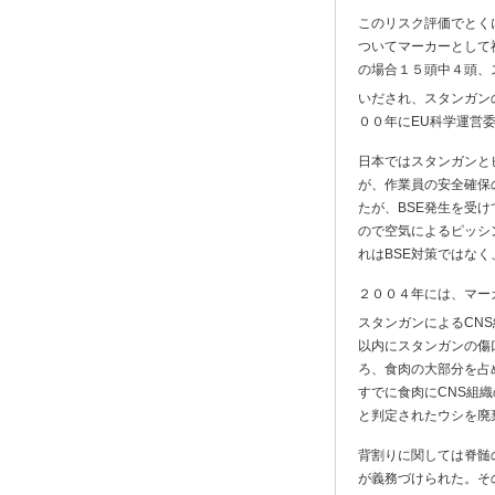
このリスク評価でとく
ついてマーカーとして神経
の場合１５頭中４頭、
いだされ、スタンガン
００年にEU科学運営
日本ではスタンガンと
が、作業員の安全確保
たが、BSE発生を受
ので空気によるピッシ
れはBSE対策ではな
２００４年には、マーカー
スタンガンによるCN
以内にスタンガンの傷
ろ、食肉の大部分を占
すでに食肉にCNS組
と判定されたウシを廃
背割りに関しては脊髄
が義務づけられた。そ