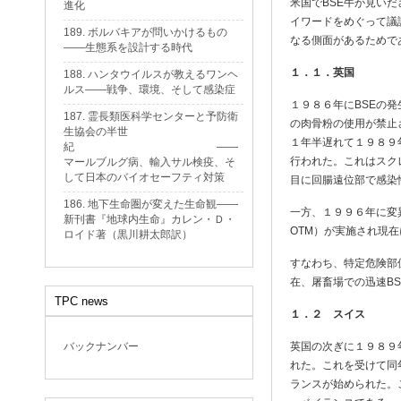
米国でBSE牛が見い
進化
イワードをめぐって議
189. ボルバキアが問いかけるもの
なる側面があるためで
——生態系を設計する時代
１．１．英国
188. ハンタウイルスが教えるワンヘ
ルス——戦争、環境、そして感染症
１９８６年にBSEの
187. 霊長類医科学センターと予防衛
の肉骨粉の使用が禁止
生協会の半世
１年半遅れて１９８９
紀 ——
行われた。これはスク
マールブルグ病、輸入サル検疫、そ
して日本のバイオセーフティ対策
目に回腸遠位部で感染
186. 地下生命圏が変えた生命観——
一方、１９９６年に変異型
新刊書『地球内生命』カレン・Ｄ・
OTM）が実施され現
ロイド著（黒川耕太郎訳）
すなわち、特定危険部
在、屠畜場での迅速B
TPC news
１．２ スイス
バックナンバー
英国の次ぎに１９８９
れた。これを受けて同
ランスが始められた。