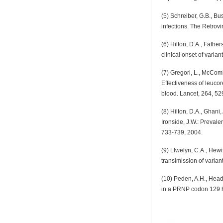
(5) Schreiber, G.B., Bus
infections. The Retrov
(6) Hilton, D.A., Father
clinical onset of varia
(7) Gregori, L., McComb
Effectiveness of leucor
blood. Lancet, 264, 52
(8) Hilton, D.A., Ghani
Ironside, J.W.: Prevale
733-739, 2004.
(9) Llwelyn, C.A., Hewit
transimission of varia
(10) Peden, A.H., Head, 
in a PRNP codon 129 h