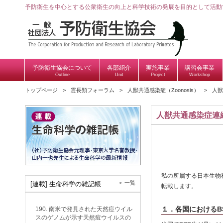
予防衛生を中心とする公衆衛生の向上と科学技術の発展を目的として活動
予防衛生協会について
各部紹介
実施事業
講習会事業
Outline
Unit
Project
Workshop
トップページ
霊長類フォーラム
人獣共通感染症（Zoonosis）
人獣
人獣共通感染症連続
私の所属する日本生物
一覧
[連載] 生命科学の雑記帳
転載します。
１．各国におけるB
190. 南米で発見された天然痘ウイル
スのゲノムが示す天然痘ウイルスの