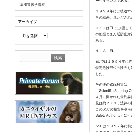
ーベイランスである。
集団遺伝学講座
１９９９年には後述す
その結果、見いだされ
アーカイブ
スイスはEUに加盟し
ア
の把握とまん延防止対
ー
カ
ある。
イ
ブ
１．３ EU
検
索:
EUでは１９９４年に
特定危険部位の除去も
した。
その後のBSE対策は
（Scientific St
４月に開かれた最終委
見は約２７０，法律の
このSSCの報告を参考
Safety Authorit
SSCは１９９７年に