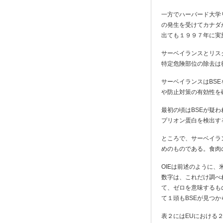
一方でハーバード大学
の発生を受けてカナダ
出ても１９９７年に実
サーベイランスとリス
特定危険部位の除去は
サーベイランスはBS
や防止対策の有効性を
最初の頃はBSEが疑
プリオン蛋白を検出す
ところで、サーベイラ
めのものである。食肉
OIEは前述のように
数字は、これだけ調べ
て、ゼロを意味するも
て１頭もBSEが見つ
表２にはEUにおける