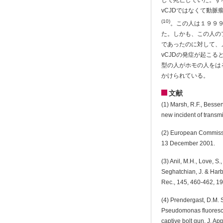
して死亡していた。す
vCJDではなくて動
(10)
。この人は１９９９
た。しかも、この人の
であったのに対して、
vCJDの発症が起こ
型の人がホモの人をは
かけられている。
文献
(1) Marsh, R.F., Besse
new incident of transm
(2) European Commissi
13 December 2001.
(3) Anil, M.H., Love, S
Seghatchian, J. & Harbo
Rec., 145, 460-462, 1
(4) Prendergast, D.M. Sh
Pseudomonas fluorescen
captive bolt gun. J. Ap