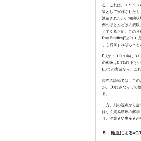
る。これは、１９９６
策として実施されたも
派遣されたが、海綿状
例のほとんどは３歳以
えてくるため、この月
Ray Bradley
しも提案すればもっと
EUが２００１年に３
のBSEは0.1%以下
EUでの実績から、こ
現在の議論では、この
か、EUにみならって
る。
一方、別の視点から全
はなく貿易摩擦の解消
り、消費者や生産者の
５．輸血によるvC