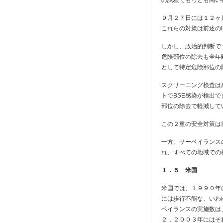
の試験でもっとも高い検
９月２７日には１２ヶ
これらの対策は前述の
しかし、政治的判断で
危険部位の除去も全年
として特定危険部位の
スクリーニング検査は
トでBSE感染が検出
部位の除去で軽減して
この２重の安全対策は
一方、サーベイランス
れ、すべての地域での
１．５ 米国
米国では、１９９０年
には歩行不能な、いわ
ベイランスの実施数は
２，２００３年にはそ