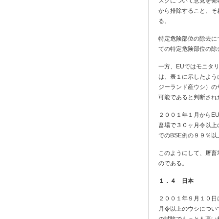
スクについて意見を発
から排除すること、そ
る。
特定危険部位の除去に
ての特定危険部位の除
一方、EUではモニタ
は、表１に示したよう
ジーランド産ウシ）の
可能であると判断され
２００１年１月からE
畜場で３０ヶ月令以上
でのBSE例の９９％
このようにして、屠畜
のである。
１．４ 日本
２００１年９月１０日
月令以上のウシについ