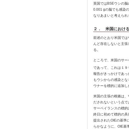
英国ではBSEウシの
0.001 gの脳でも
なりあまいと考えられ
２． 米国における
前述のとおり米国では
んど存在しないと主張
る。
ところで、米国のサー
であって、これは１９９
報告がきっかけであっ
もウシからの感染とな
ウナーを標的に追加し
米国の主張の根拠は、
だされないという点で
サーベイランスの標的
終日に初めて標的の具
提出されたOIEの基
らかなように、OIE