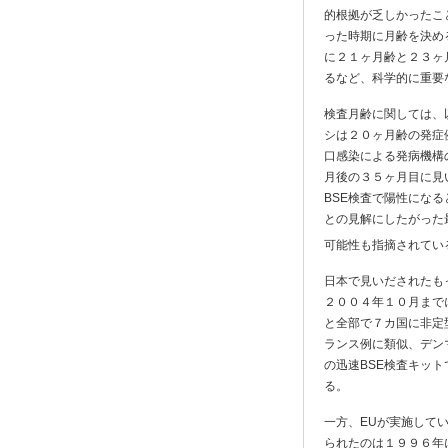
的根拠が乏しかったこ
った時期に月齢を決め
に２１ヶ月齢と２３ヶ
るなど、科学的に重要
検査月齢に関しては、
シは２０ヶ月齢の発症
口感染による発病機構
月後の３５ヶ月目に見
BSE検査で陽性にな
との見解にしたがった
可能性も指摘されてい
日本で見いだされたも
２００４年１０月まで
と全部で７カ国に非定
ランス例に類似、デン
の迅速BSE検査キッ
る。
一方、EUが実施して
られたのは１９９６年に英