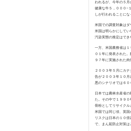
われるが、今年の５月の
健康な牛５，０００−
しが行われることにな
米国での調査対象はダ
米国は明らかにしてい
汚染実態の推定はでき
一方、米国農務省は１
０１年に発表された。
９７年に実施された肉
２００３年５月にカナ
告が２００３年１０月
悪のシナリオでは６０
日本では農林水産省の
た。その中で１９９０
骨粉としてリサイクル
米国では同じ頃、英国
リスクは日本の１０倍
で、まん延防止対策は