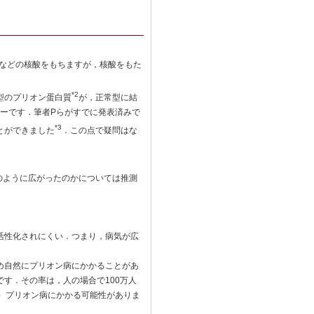
Aなどの核酸をもちますが，核酸をもた
*2
型のプリオン蛋白質
が，正常型に結
ーです．筆者Pらがすでに発表済みで
*3
とができました
．この点で疑問はな
のように広がったのかについては推測
活性化されにくい．つまり，病気が広
め自然にプリオン病にかかることがあ
す．その率は，人の場合で100万人
）プリオン病にかかる可能性がありま