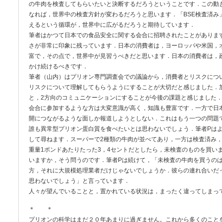
の牛肉を検査してもらいたいと決断するだろうということです．この動
なれば，世界中の検査方針が変わるだろうと思います．「BSE検査済み
えるという循環が，世界中に広がるだろうと期待しています．
筆者はかつて日本での食品安全に関する会合に招聘されたことがありま
さが非常に印象に残っています．日本の消費者は，ヨーロッパや米国，
富で，その点で，世界中が見習うべきだと思います．日本の消費者は，
かけ続けるべきです．
筆者（山内）はプリオン専門調査会での議論から，消費者とリスクにつ
リスクについて理解してもらうようにすることが大切だと感じました．
と，2方向のコミュニケーションにすることが今後の課題と感じました
会合に参加するような方は大変意識が高く，知識も豊富です．一方で日
開につながるような面しか報道しようとしない．これはもう一つの問題
誰も異常型プリオン蛋白質を食べたいとは思わないでしょう．筆者Pは
して尋ねます．スーパーで2種類の牛肉が並べてあり，一方は検査済み
重量1ポンドあたりたった3，4セントだとしたら，未検査のものを買い
いますか，そう問うのです．筆者Pは続けて，「未検査の牛肉を買うの
方，それに大規模処理業者だけじゃないでしょうか．彼らの連れ合いだ
思わないでしょう」と言っています．
人々が望んでいることと，置かれている状況は，まったく違ってしまっ
＊ ＊
プリオンの科学はまだ２０年あまりに過ぎません。これから多くのこと