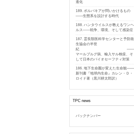
進化
189. ボルバキアが問いかけるもの
——生態系を設計する時代
188. ハンタウイルスが教えるワンヘ
ルス——戦争、環境、そして感染症
187. 霊長類医科学センターと予防衛
生協会の半世
紀 ——
マールブルグ病、輸入サル検疫、そ
して日本のバイオセーフティ対策
186. 地下生命圏が変えた生命観——
新刊書『地球内生命』カレン・Ｄ・
ロイド著（黒川耕太郎訳）
TPC news
バックナンバー