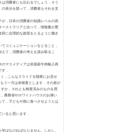
きは消費者にも伝わるでしょう．そう
」の表示を競って，消費者もそれを支
すが，日本の消費者の知識レベルの高
オーストラリアと比べて，情報量が豊
政府に合理的な政策をとるように働き
いてコミュニケーションをとること，
加えて，消費者の考えを汲み取るこ
．
本のマスメディアは米国産牛肉輸入再
です．
よく，こんなスライドを聴衆にお見せ
，もう一方は未検査とします．その差が
ますか，それとも検査済みのものを買
は，農務省やホワイトハウスのお偉い
って，子どもや孫に食べさせようとは
ていると思います．
を学ばなければなりません。しかし、