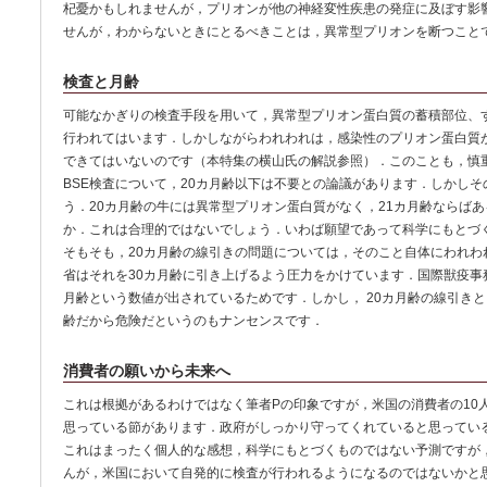
杞憂かもしれませんが，プリオンが他の神経変性疾患の発症に及ぼす影
せんが，わからないときにとるべきことは，異常型プリオンを断つこと
検査と月齢
可能なかぎりの検査手段を用いて，異常型プリオン蛋白質の蓄積部位、す
行われてはいます．しかしながらわれわれは，感染性のプリオン蛋白質
できてはいないのです（本特集の横山氏の解説参照）．このことも，慎
BSE検査について，20カ月齢以下は不要との論議があります．しかし
う．20カ月齢の牛には異常型プリオン蛋白質がなく，21カ月齢ならば
か．これは合理的ではないでしょう．いわば願望であって科学にもとづ
そもそも，20カ月齢の線引きの問題については，そのこと自体にわれわ
省はそれを30カ月齢に引き上げるよう圧力をかけています．国際獣疫事務
月齢という数値が出されているためです．しかし， 20カ月齢の線引きと
齢だから危険だというのもナンセンスです．
消費者の願いから未来へ
これは根拠があるわけではなく筆者Pの印象ですが，米国の消費者の10人
思っている節があります．政府がしっかり守ってくれていると思ってい
これはまったく個人的な感想，科学にもとづくものではない予測ですが
んが，米国において自発的に検査が行われるようになるのではないかと