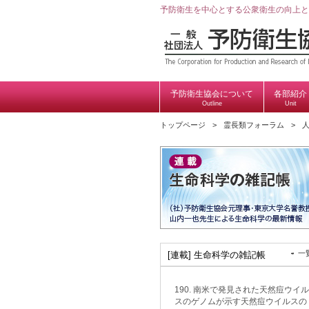
予防衛生を中心とする公衆衛生の向上と
予防衛生協会について
各部紹介
Outline
Unit
トップページ
霊長類フォーラム
人
一
[連載] 生命科学の雑記帳
190. 南米で発見された天然痘ウイル
スのゲノムが示す天然痘ウイルスの