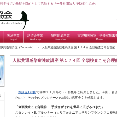
科学技術の発展を目的として活動する『一般社団法人 予防衛生協会』
実施事業
講習会事業
研究助成事業
実習用実験室・研修室貸出
Project
Workshop
Promotion
Rental
獣共通感染症（Zoonosis）
人獣共通感染症連続講座 第１７４回 全頭検査こそ合理的
人獣共通感染症連続講座 第１７４回 全頭検査こそ合理
本講座173回
で科学１１月号のBSE特集をご紹介しました。今回、岩
覧
たので、その中のプルシナーとの対談の記事全文を転載します。
「全頭検査こそ合理的──手放さずそれを世界に広げるべきだ」
スタンレイ・B. プルシナー（カリフォルニア大学サンフランシスコ校教