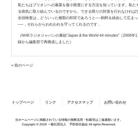
私たちはプリオンへの暴露を最小限度にする方法を知っています。私た
る病気に取り組んでいるのですから、できる限りの対策を行わなければ
全頭検査は，どういった種類のBSEであろうと──飼料を経由して広ま
──，それらからわれわれを守ってくれるのです．
（NHKラジオジャパンの番組“Japan & the World 44 minutes”（
録から編集部で再構成しました）
« 前のページ
トップページ
リンク
アクセスマップ
お問い合わせ
当ホームページに掲載されている情報の無断流用・転載等はご遠慮願います。
Copyright © 2026 一般社団法人 予防衛生協会 All rights Reserved.