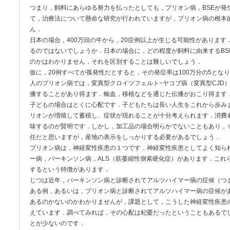
つまり，飼料にあらゆる努力を払ったとしても，プリオン病，BSEが発
て，治療法について懸命な研究が行われていますが，プリオン病の根本
ん．
日本の場合，400万頭の牛から，20症例以上が生じる可能性がありま
るのではないでしょうか．日本の場合に，どの程度が飼料に由来するBS
のかはわかりません．それを区別することは難しいでしょう．
仮に，20例すべてが孤発性だとすると，その発症率は100万分の5とな
人のプリオン病では，変異型クロイツフェルト−ヤコブ病（変異型CJD）
播することがあり得ます．輸血，移植などを通じた伝播がおこり得ます
子どもの場合はとくに心配です．子どもたちは長い人生をこれから歩み
リオンが増殖して蓄積し、症状が現れることが十分考えられます．消費
味するのが賢明です．しかし，加工品の場合明らかでないこともあり，
任だと思いますが，産地の表示をしっかりする必要があるでしょう．
プリオン病は，神経変性疾患の１つです．神経変性疾患としてよく知ら
ー病，パーキンソン病，ALS（筋萎縮性側索硬化症）があります．これ
するという特徴があります．
じつは近年，パーキンソン病と診断されてアルツハイマー病の症候（つ
ある例，あるいは，プリオン病と診断されてアルツハイマー病の症候が
あるのかないのかわかりませんが，課題として，こうした神経変性疾患
えています．調べてみれば，その心配は杞憂だったということもあるで
とが少ないのです．