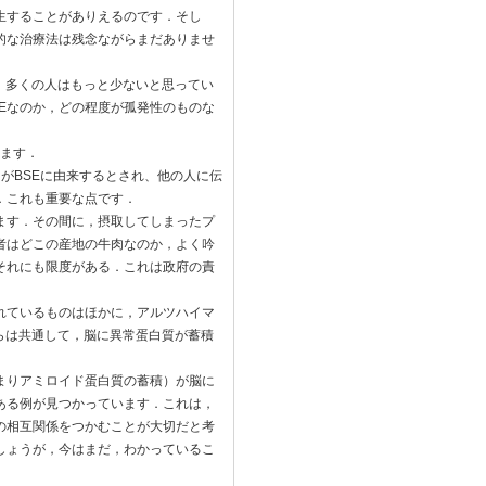
生することがありえるのです．そし
的な治療法は残念ながらまだありませ
す．多くの人はもっと少ないと思ってい
Eなのか，どの程度が孤発性のものな
ります．
がBSEに由来するとされ、他の人に伝
．これも重要な点です．
ます．その間に，摂取してしまったプ
者はどこの産地の牛肉なのか，よく吟
それにも限度がある．これは政府の責
れているものはほかに，アルツハイマ
らは共通して，脳に異常蛋白質が蓄積
まりアミロイド蛋白質の蓄積）が脳に
ある例が見つかっています．これは，
の相互関係をつかむことが大切だと考
しょうが，今はまだ，わかっているこ