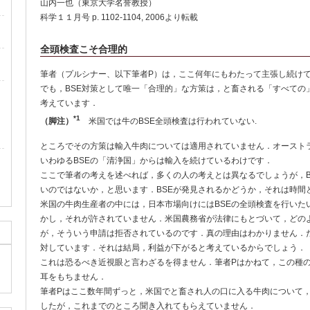
山内一也（東京大学名誉教授）
科学１１月号 p. 1102-1104, 2006より転載
全頭検査こそ合理的
筆者（プルシナー、以下筆者P）は，ここ何年にもわたって主張し続け
でも，BSE対策として唯一「合理的」な方策は，と畜される「すべての
考えています．
*1
（脚注）
米国では牛のBSE全頭検査は行われていない.
ところでその方策は輸入牛肉については適用されていません．オースト
いわゆるBSEの「清浄国」からは輸入を続けているわけです．
ここで筆者の考えを述べれば，多くの人の考えとは異なるでしょうが，B
いのではないか，と思います．BSEが発見されるかどうか，それは時間
米国の牛肉生産者の中には，日本市場向けにはBSEの全頭検査を行いた
かし，それが許されていません．米国農務省が法律にもとづいて，どの
が，そういう申請は拒否されているのです．真の理由はわかりません．
対しています．それは結局，利益が下がると考えているからでしょう．
これは恐るべき近視眼と言わざるを得ません．筆者Pはかねて，この種
耳をもちません．
筆者Pはここ数年間ずっと，米国でと畜され人の口に入る牛肉について
したが，これまでのところ聞き入れてもらえていません．