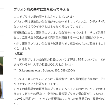
プリオン病の基本に立ち返って考える
ここでプリオン病の基本をおさらいしておきます．
プリオン病は感染性の蛋白質がその主体です．ウイルスは，DNAやRN
ないという点でウイルスとはまったく異なっています．
哺乳動物はみな，正常型のプリオン蛋白質をもっています．そして異常
合し，立体構造を変化させて異常型が増殖する──これが増殖のストーリ
すが，正常型プリオン蛋白質を試験管内で，感染性のものに変換するこ
くなりました．
（脚注）
*2
異常型プリオン蛋白質の起源については不明．BSEについても，ど
されているが，大本の起源はやはりわからない．
*3
G. Legname et al.: Science, 305, 589 (2004)
そしてよく知られているように，異常型プリオン蛋白質は「極度に」不
がりやすいという性質があります．
すべての哺乳動物は正常型のプリオンをもっているわけですが，そのた
ります．何らかの理由で，突発的に異常型プリオン蛋白質が生じるわけで
に1〜5人程度です．すべての哺乳類は，こうした自然発症の（孤発性の
す．