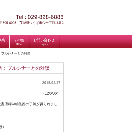
Tel :
029-828-6888
〒305-0003 茨城県つくば市桜一丁目16番2
事業
その他
お問い合わせ
Other
Inquiry
：プルシナーとの対談
的：プルシナーとの対談
2015/04/17
（12/6/06）
波書店科学編集部の了解が得られまし
授）