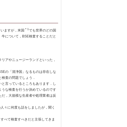
＊1
ていますが，米国
でも世界のどの国
」牛について，BSE検査することだと
ラリアやニュージーランドといった，
SEの「清浄国」なるものは存在しな
と検査の問題でしょう．
いと言っているところもあります．し
ような検査を行うか決めているのです
ただ，大規模な生産者や処理業者は反
の人々に何度も話をしましたが，聞く
，すべて検査すべきだと主張してきま