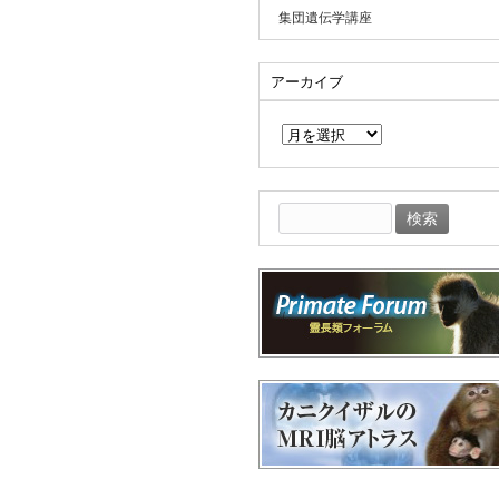
集団遺伝学講座
アーカイブ
ア
ー
カ
イ
ブ
検
索: