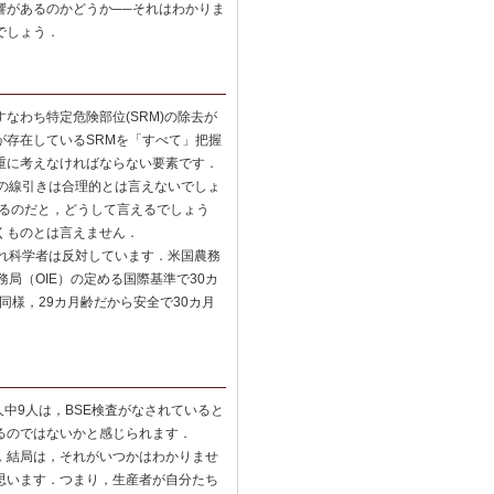
響があるのかどうか──それはわかりま
でしょう．
なわち特定危険部位(SRM)の除去が
が存在しているSRMを「すべて」把握
重に考えなければならない要素です．
その線引きは合理的とは言えないでしょ
あるのだと，どうして言えるでしょう
くものとは言えません．
れ科学者は反対しています．米国農務
局（OIE）の定める国際基準で30カ
同様，29カ月齢だから安全で30カ月
中9人は，BSE検査がなされていると
るのではないかと感じられます．
，結局は，それがいつかはわかりませ
思います．つまり，生産者が自分たち