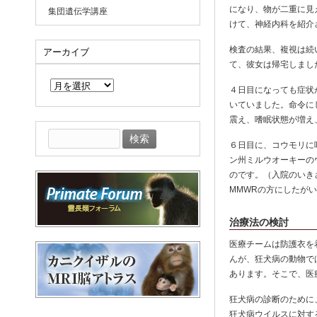
になり、物が二重に見
集団遺伝学講座
けて、神経内科を紹介
検査の結果、複視は続
アーカイブ
て、彼女は帰宅しまし
ア
ー
４日目になっても症状
カ
いていました。命令に
イ
震え、嗜眠状態が増え
ブ
検
６日目に、コウモリに
索:
ン州ミルウオーキーの
のです。（入院のいきさつ
MMWRの方にしたが
治療法の検討
医療チームは防護衣を
んが、狂犬病の動物で
あります。そこで、医
狂犬病の診断のために
狂犬病ウイルスに対す