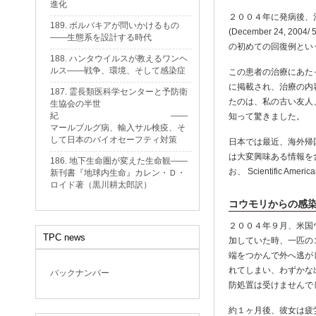
進化
２００４年に発病後、治療を受け
189. ボルバキアが問いかけるもの
(December 24, 
——生態系を設計する時代
の初めての回復例とい
188. ハンタウイルスが教えるワンヘ
ルス——戦争、環境、そして感染症
この患者の治療にあたった
に掲載され、治療の内
187. 霊長類医科学センターと予防衛
たのは、私の古い友人、
生協会の半世
紀 ——
知って驚きました。
マールブルグ病、輸入サル検疫、そ
して日本のバイオセーフティ対策
日本では最近、海外帰
は大変興味ある情報を含ん
186. 地下生命圏が変えた生命観——
お、 Scientific
新刊書『地球内生命』カレン・Ｄ・
ロイド著（黒川耕太郎訳）
コウモリからの感
２００４年９月、米国
TPC news
加していた時、一匹の
端をつかんで外へ逃が
れてしまい、わずかな
バックナンバー
防処置は受けませんで
約１ヶ月後、彼女は疲