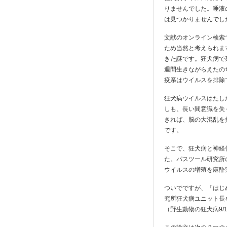
りませんでした。唾液
は見つかりませんでし
文献のオンライン検索
ため当然と考えられま
きた謎です。狂犬病で
週間生きながらえたの
疫系はウイルスを排除
狂犬病ウイルスはたし
しも、長い間意識を失
きれば、脳の大混乱を
です。
そこで、狂犬病と神経
た。パスツール研究所
ウイルスの増殖を麻酔
ついでですが、「はじ
究所狂犬病ユニット長
（野生動物の狂犬病9/