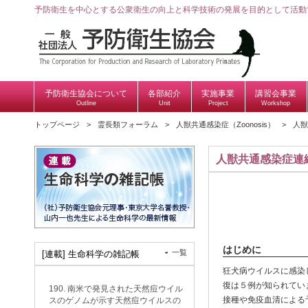
予防衛生を中心とする公衆衛生の向上と科学技術の発展を目的として活動
予防衛生協会について
各部紹介
実施事業
講習会事業
Outline
Unit
Project
Workshop
トップページ
霊長類フォーラム
人獣共通感染症（Zoonosis）
人獣
人獣共通感染症連
はじめに
一覧
[連載] 生命科学の雑記帳
狂犬病ウイルスに感染
復は５例が知られてい
190. 南米で発見された天然痘ウイル
接種や免疫血清による
スのゲノムが示す天然痘ウイルスの