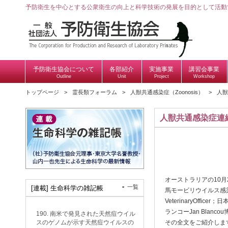
予防衛生を中心とする公衆衛生の向上と科学技術の発展を目的として活動
予防衛生協会について
各部紹介
実施事業
講習会事業
Outline
Unit
Project
Workshop
トップページ
霊長類フォーラム
人獣共通感染症（Zoonosis）
人獣
人獣共通感染症連
オーストラリアの10
一覧
[連載] 生命科学の雑記帳
馬モービリウイルス感染
VeterinaryOf
ランコーJan Blan
190. 南米で発見された天然痘ウイル
スのゲノムが示す天然痘ウイルスの
その全文をご紹介します。