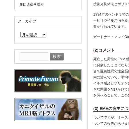
接蛍光抗体法とポリメ
集団遺伝学講座
1994年のヘンドラ
ービリウイルス病を疑
アーカイブ
査が行われています。
ア
ー
ガードナー・マレイGard
カ
イ
ブ
(2)コメント
検
死亡した男性のEMV
索:
に発病したことになり
合で亞急性硬化性全脳炎
内に潜んでいて、平均
イルス感染とプリオン
きな問題をなげかけて
を調べることで、この
(3) EMVの宿主についての検
ついでですが、オースト
ついての報告がありま