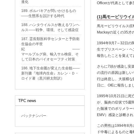
進化
Officerが代表と
189. ボルバキアが問いかけるもの
——生態系を設計する時代
(1)馬モービリウイ
188. ハンタウイルスが教えるワンヘ
馬モービリウイルス(
ルス——戦争、環境、そして感染症
Mackayの近くの3
187. 霊長類医科学センターと予防衛
1994年9月7～32
生協会の半世
紀 ——
生でブリスベーン・ヘン
マールブルグ病、輸入サル検疫、そ
報告したことを覚えて
して日本のバイオセーフティ対策
さらに7頭が感染し安
186. 地下生命圏が変えた生命観——
の流行の原因は新しい
新刊書『地球内生命』カレン・Ｄ・
ロイド著（黒川耕太郎訳）
行は終息し、大規模な臨
日に、OIEに報告しま
1995年10月21日
TPC news
が、脳炎の症状で5週
た髄液でのポリメラーゼ・
EMV）感染と診断さ
バックナンバー
この男性は1994年8
ド中毒によるものと毒