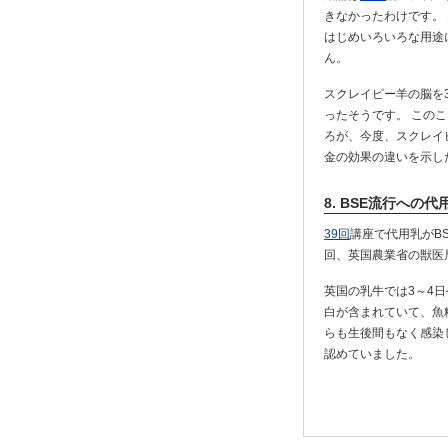
きなかったわけです。
はじめいろいろな用途
ん。
スクレイピー羊の脳を3
ったそうです。 このこ
ろが、今度、スクレイ
金の効果の違いを示し
8. BSE流行への
39回
講座で代用乳がB
回、英国農業省の獣医
英国の乳牛では3～4日
白が含まれていて、魚
らも生後間もなく感染
認めていました。