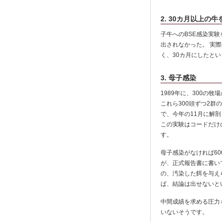
2. 30カ月以上
子牛へのBSE感染実験
出されなかった。 実
く、30カ月にしたと
3. 母子感染
1989年に、300の
これら300頭ずつ2群
で、今年の11月に解
この実験はコードだけ
す。
母子感染がなければ6
が、正式報告書に書い
の、汚染した餌を与え
ば、結論は出せないと
中間成績を求める圧力
いないそうです。