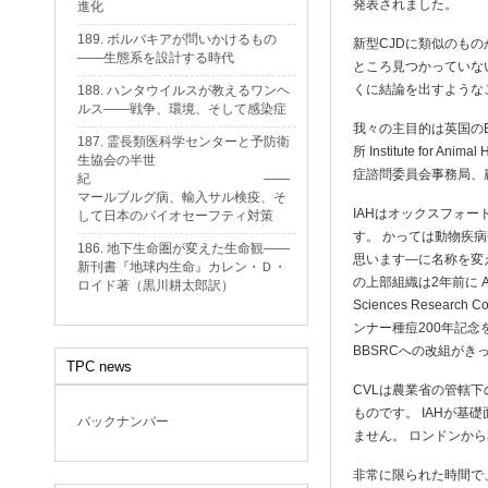
発表されました。
進化
189. ボルバキアが問いかけるもの
新型CJDに類似のも
——生態系を設計する時代
ところ見つかっていな
くに結論を出すような
188. ハンタウイルスが教えるワンヘ
ルス——戦争、環境、そして感染症
我々の主目的は英国の
187. 霊長類医科学センターと予防衛
所 Institute for An
生協会の半世
症諮問委員会事務局、
紀 ——
マールブルグ病、輸入サル検疫、そ
IAHはオックスフォー
して日本のバイオセーフティ対策
す。 かっては動物疾
186. 地下生命圏が変えた生命観——
思います—に名称を変
新刊書『地球内生命』カレン・Ｄ・
の上部組織は2年前に Agricult
ロイド著（黒川耕太郎訳）
Sciences Rese
ンナー種痘200年記
BBSRCへの改組がき
TPC news
CVLは農業省の管轄
ものです。 IAHが
バックナンバー
ません。 ロンドンか
非常に限られた時間で