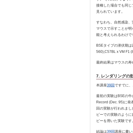
接種した場合でも同じ
見られています。
すなわち、自然感染、
マウスで示すことが明
能と考えられるわけで
BSEタイプの潜伏期は以下のとおり
560),C57BL x VM F1 
最終結果はマウスの寿
7. レンダリングの
本講座
39回
ですでに、
最初の実験はBSEの牛の
Record (Dec.
回の実験が行われまし
ピーでの実験のように書い
ピーを用いた実験です
結論は
39回
講座に書い