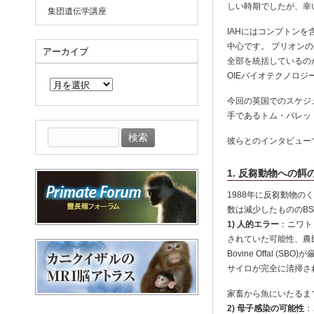
しい時期でしたが、幸
集団遺伝学講座
IAHにはコンプトン
中心です。 プリオン
アーカイブ
全部を統括しているのがク
ア
OIEバイオテクノロ
ー
カ
今回の英国でのスケジ
イ
手であるトム・バレッ
ブ
検
彼らとのインタビュー
索:
1. 反芻動物への
1988年に反芻動物
数は減少したもののB
1) 人的エラー
：ニワト
されていた可能性、農民
Bovine Offal
サイロが完全に清掃さ
家畜から魚にいたるま
2) 母子感染の可能性
：