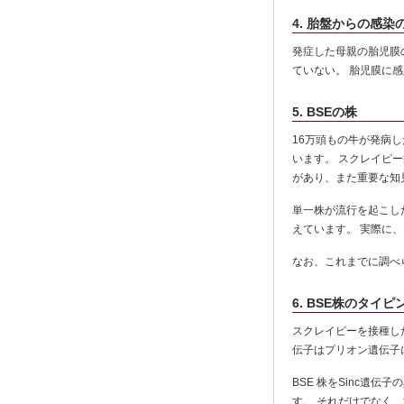
4. 胎盤からの感染
発症した母親の胎児膜
ていない。 胎児膜に
5. BSEの株
16万頭もの牛が発病
います。 スクレイピ
があり、また重要な知
単一株が流行を起こし
えています。 実際に
なお、これまでに調べ
6. BSE株のタイピ
スクレイピーを接種したマウ
伝子はプリオン遺伝子
BSE 株をSinc遺
す。 それだけでなく