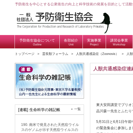
予防衛生を中心とする公衆衛生の向上と科学技術の発展を目的として活動
予防衛生協会について
各部紹介
実施事業
講習会事業
Outline
Unit
Project
Workshop
トップページ
霊長類フォーラム
人獣共通感染症（Zoonosis）
人獣
人獣共通感染症連
東大安田講堂でプリオ
一覧
[連載] 生命科学の雑記帳
品川森一先生とふたり
5月31日と6月1日午
190. 南米で発見された天然痘ウイル
の緊急集会に参加しま
スのゲノムが示す天然痘ウイルスの