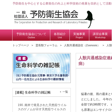
予防衛生を中心とする公衆衛生の向上と科学技術の発展を目的として活動
予防衛生協会について
各部紹介
実施事業
講習会事業
Outline
Unit
Project
Workshop
トップページ
霊長類フォーラム
人獣共通感染症（Zoonosis）
人獣
人獣共通感染症連続講
病）
一覧
[連載] 生命科学の雑記帳
猛暑の後、雨の週末となっ
とにしました。 今年の4
全部で約3時間です。 ピ
190. 南米で発見された天然痘ウイル
スのゲノムが示す天然痘ウイルスの
も原著はエンサイクロ