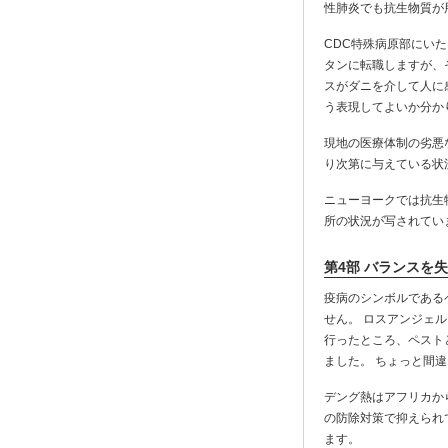
性肺炎でも抗生物質が
CDC特殊病原部にい
タンに転職しますが、
スがダニを介して人に
う表現してよいか分か
現地の医療体制の劣悪
り次第に与えている状
ニューヨークでは抗生
所の状況が写されてい
第4部 バランスを
疫病のシンボルであるペ
せん。 ロスアンジェ
行ったところ、ペスト
ました。 ちょっと間
デング熱はアフリカか
の防除対策で抑えられ
ます。