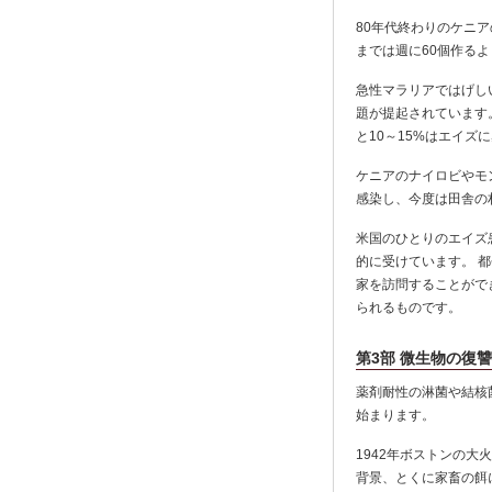
80年代終わりのケニ
までは週に60個作る
急性マラリアではげし
題が提起されています。
と10～15%はエイズ
ケニアのナイロビやモ
感染し、今度は田舎の
米国のひとりのエイズ
的に受けています。 
家を訪問することがで
られるものです。
第3部 微生物の復讐
薬剤耐性の淋菌や結核
始まります。
1942年ボストンの
背景、とくに家畜の餌