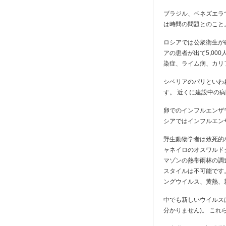
ブラジル、ベネズエラ
は時間の問題とのこと
ロシアでは公衆衛生が破
アの患者が出て5,00
染症、ライム病、カリ
シベリアのパリといわ
す。 近くに建設中の
卵でのインフルエンザ
シアではインフルエン
野生動物学者は致死的
ャネイロのオスワルド
マゾンの熱帯雨林の調
スタイルは不可能です
ングウイルス、黄熱、
中でも新しいウイルス
分かりません)。 こ