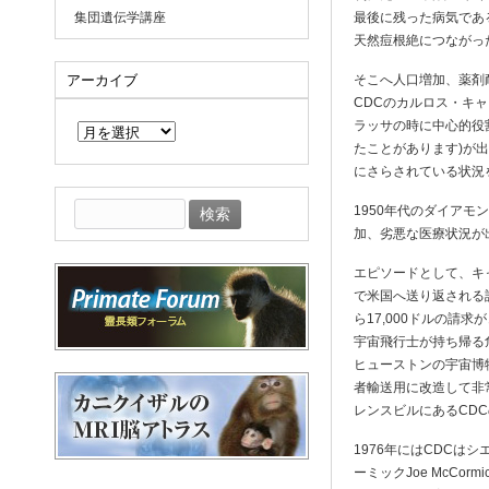
集団遺伝学講座
最後に残った病気であ
天然痘根絶につながっ
アーカイブ
そこへ人口増加、薬剤
CDCのカルロス・キャンベ
ア
ラッサの時に中心的役
ー
カ
たことがあります)が
イ
にさらされている状況
ブ
検
1950年代のダイア
索:
加、劣悪な医療状況が
エピソードとして、キ
で米国へ送り返される
ら17,000ドルの請
宇宙飛行士が持ち帰る
ヒューストンの宇宙博
者輸送用に改造して非常
レンスビルにあるCD
1976年にはCDCは
ーミックJoe McC