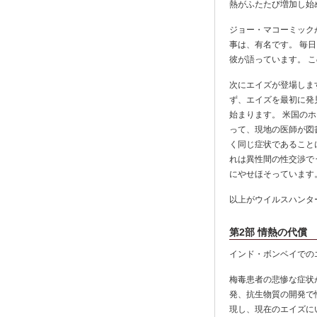
熱がふたたび増加し始
ジョー・マコーミック
事は、有名です。 毎
彼が語っています。 
次にエイズが登場します
ず、エイズを最初に発見
始まります。 米国の
って、現地の医師が図書館で調
く同じ症状であること
れは異性間の性交渉で
にやせほそっています
以上がウイルスハンタ
第2部 情熱の代償
インド・ボンベイでの
梅毒患者の悲惨な症状
発、抗生物質の開発で
現し、現在のエイズに