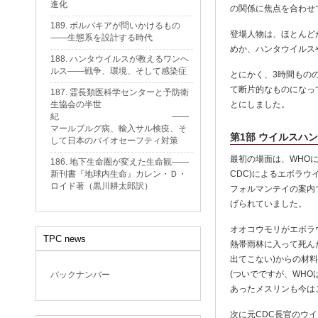
進化
の関係に焦点を合わせ
189. ボルバキアが問いかけるもの
登場人物は、ほとんど
——生態系を設計する時代
めか、ハンタウイルス
188. ハンタウイルスが教えるワンヘ
ルス——戦争、環境、そして感染症
とにかく、3時間もの
て断片的なものになっ
187. 霊長類医科学センターと予防衛
生協会の半世
とにしました。
紀 ——
マールブルグ病、輸入サル検疫、そ
第1部 ウイルスハ
して日本のバイオセーフティ対策
最初の場面は、WHOに
186. 地下生命圏が変えた生命観——
新刊書『地球内生命』カレン・Ｄ・
CDC)によるエボラ
ロイド著（黒川耕太郎訳）
フォルマンテイの案内
げられていました。
オオコウモリがエボラ
TPC news
熱帯雨林に入って死ん
出てこない)からの材
(ついでですが、WH
バックナンバー
あったメスリンも今は
次に元CDC長官のウイリ