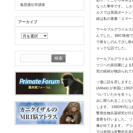
あり、そこから有名なム
集団遺伝学講座
なった事件です。 し
ルスでは英国ポートン
緯は私の著書「エマー
アーカイブ
ア
マールブルグウイルス
ー
んでした。 BBC映
カ
で彼をしのんで少し飲
イ
ョックな話でした。
ブ
検
マールブルグウイルス
索:
ツジへの炭疸菌による
究の経緯が物語られて
ソ連に話を戻しますと
(Alibek) が米
ついていたかを生々し
みに限られることにな
します。 1980年代
撃用生物兵器研究が行
査察を行いました。 
像が出てきます。 ア
では米国は攻撃的兵器