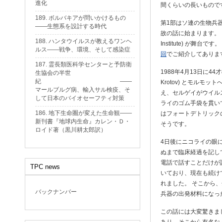
進化
間くらいの長いもので
189. ボルバキアが問いかけるもの
第1部はソ連の生物兵
——生態系を設計する時代
故の話に始まります。 シベ
188. ハンタウイルスが教えるワンヘ
Institute) が
ルス——戦争、環境、そして感染症
回
でご紹介してありま
187. 霊長類医科学センターと予防衛
1988年4月13日に44才
生協会の半世
紀 ——
Krotov) とモル
マールブルグ病、輸入サル検疫、そ
え、セルゲイがウイル
して日本のバイオセーフティ対策
ライのゴム手袋を貫い
186. 地下生命圏が変えた生命観——
はフォートデトリック
新刊書『地球内生命』カレン・Ｄ・
そうです。
ロイド著（黒川耕太郎訳）
4日後にニコライの眼に
ぬまで臨床経過を記して
電話で話すことだけが
TPC news
いており、現在も続け
れました。 そこから、
バックナンバー
兵器の出発材料になっ
この話には大変驚きま