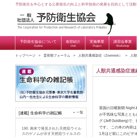
予防衛生を中心とする公衆衛生の向上と科学技術の発展を目的として活動
予防衛生協会について
各部紹介
実施事業
講習会事業
Outline
Unit
Project
Workshop
トップページ
霊長類フォーラム
人獣共通感染症（Zoonosis）
人獣
人獣共通感染症連続
英国の日曜新聞 Night
一覧
[連載] 生命科学の雑記帳
が不気味な写真とともに掲
グ (Jeff Goldb
です。 この本の内容
190. 南米で発見された天然痘ウイル
スのゲノムが示す天然痘ウイルスの
1月ほど前にこのビデ