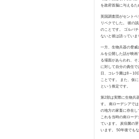
を政府首脳に与えるた
英国調査団がセントペ
リベクでした。 彼の
のことです。 ゴルバ
ないと彼は語っていま
一方、生物兵器の脅威
ルを公開した話が映画
る場面があらわれ、そ
に対して自分の責任では
日、コレラ菌は8～10
ことです。 また、仮に
という推定です。
第2部は実際に生物兵
す。 南ローデシアでは
の地方の家畜に存在し
これを当時の南ローデ
ています。 炭疸菌の
います。 50年後で