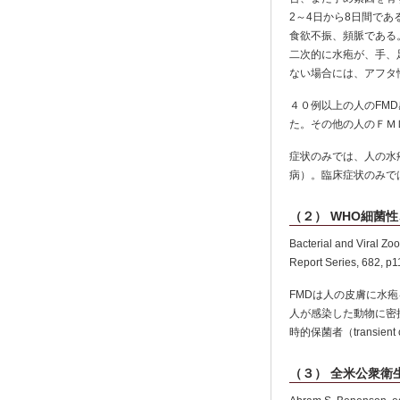
2～4日から8日間で
食欲不振、頻脈である
二次的に水疱が、手、
ない場合には、アフタ
４０例以上の人のFM
た。その他の人のＦＭ
症状のみでは、人の水
病）。臨床症状のみで
（２） WHO細菌
Bacterial and Viral Zo
Report Series, 682, p
FMDは人の皮膚に水
人が感染した動物に密
時的保菌者（transient 
（３） 全米公衆衛