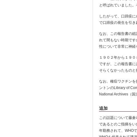
と呼ばれていました。
したがって、口蹄疫に
で口蹄疫の発生を引き
なお、この報告書の総
れて間もない時期です
性について非常に神経
１９０２年から１９０
ですが、この報告書に
そらくなかったものと
なお、種痘ワクチンを
ントンのLibrary 
National Arc
追加
この話題について藤倉
であるとのご指摘をいただきま
年勤務されて、WHO