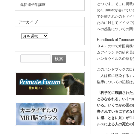
とつです。そこに掲載
集団遺伝学講座
のK. Bauerが書
て分離されたのもドイ
アーカイブ
たのに対してドイツで
への感染についての関
ア
ー
Handbook of 
カ
イ
９４）の中で米国農務省
ブ
ムアイランドの研究員D
検
ハンタウイルスの章を
索:
このハンドブックの口
「人は稀に感染する」
臨床についての記載は
「科学的に確認された
とみなされる。いくつ
いる。いくつかの国の
告されているにすぎな
に指、ときに足）が生
ルスによる人の死亡の