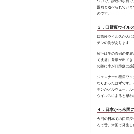
ついで、診断の項目で
困難と述べられていま
のです。
３．口蹄疫ウイル
口蹄疫ウイルスが人に
チンの例があります。
種痘は牛の腹部の皮膚
て皮膚に発疹が出てき
の際に牛が口蹄疫に感
ジェンナーの種痘ワク
なりあったはずです。
チンがノルウェー、ル
ウイルスによると思わ
４．日本から米国
今回の日本での口蹄疫
ろで昔、米国で発生し