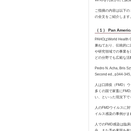
WHOを代表されて講
ご指摘の内容は以下の
の全文をご紹介します
（１） Pan Ameri
PAHOはWorld Health
兼ねており、伝統的に
や研究領域での事業を
どの分野でも広範な活
Pedro N. Acha, Bris 
Second ed., p344-345,
人は口蹄疫（FMD）
多くの国で家畜にFM
い、といった現況下で
人のFMDウイルスに
イルス感染の事例がま
人でのFMD感染は臨
合、また予め素因を有