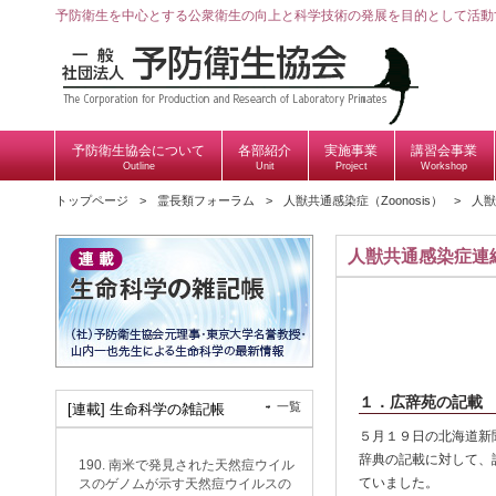
予防衛生を中心とする公衆衛生の向上と科学技術の発展を目的として活動
予防衛生協会について
各部紹介
実施事業
講習会事業
Outline
Unit
Project
Workshop
トップページ
霊長類フォーラム
人獣共通感染症（Zoonosis）
人獣
人獣共通感染症連
１．広辞苑の記載
一覧
[連載] 生命科学の雑記帳
５月１９日の北海道新
辞典の記載に対して、
190. 南米で発見された天然痘ウイル
ていました。
スのゲノムが示す天然痘ウイルスの