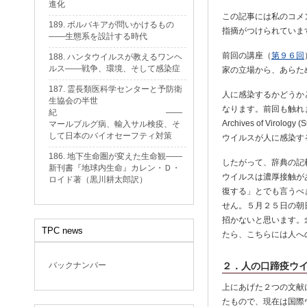
進化
この記事には私のコメ
189. ボルバキアが問いかけるもの
指摘がつけられていま
——生態系を設計する時代
前回の講座（
第９６回
188. ハンタウイルスが教えるワンヘ
ルス——戦争、環境、そして感染症
家の立場から、あらた
187. 霊長類医科学センターと予防衛
人に感染するかどうか
生協会の半世
なります。前回も触れまし
紀 ——
Archives of Vi
マールブルグ病、輸入サル検疫、そ
して日本のバイオセーフティ対策
ウイルスが人に感染す
186. 地下生命圏が変えた生命観——
したがって、辞典の記
新刊書『地球内生命』カレン・Ｄ・
ウイルスは濃厚接触が
ロイド著（黒川耕太郎訳）
復する」とでも言うべ
せん。５月２５日の朝
招かないと思います。念のために
TPC news
たら、こちらには人へ
バックナンバー
２．人の口蹄疫ウ
上にあげた２つの文献につ
たもので、現在は国際