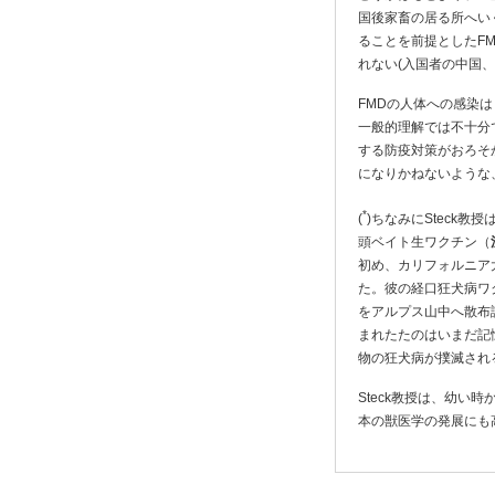
国後家畜の居る所へい
ることを前提としたF
れない(入国者の中国
FMDの人体への感染は
一般的理解では不十分
する防疫対策がおろそ
になりかねないような、m
*
(
)ちなみにSteck
頭ベイト生ワクチン（
初め、カリフォルニア
た。彼の経口狂犬病ワク
をアルプス山中へ散布
まれたたのはいまだ記
物の狂犬病が撲滅され
Steck教授は、幼
本の獣医学の発展にも