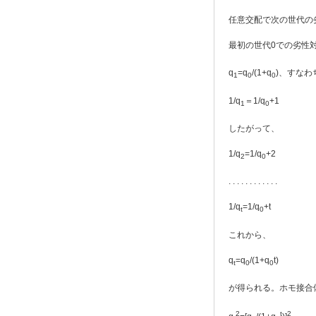
任意交配で次の世代の劣性
最初の世代0での劣性
q
=q
/(1+q
)、すなわ
1
0
0
1/q
＝1/q
+1
1
0
したがって、
1/q
=1/q
+2
2
0
. . . . . . . . . . . .
1/q
=1/q
+t
t
0
これから、
q
=q
/(1+q
t)
t
0
0
が得られる。ホモ接合
2
t
2