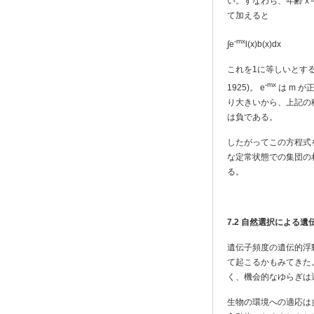
い。すなわち、年齢 x～
て加えると
-mx
∫e
l(x)b(x)dx
これを1に等しいとする
-mx
1925)。 e
は m が
り大きいから、上記の
は負である。
したがってこの方程式
な定常状態での集団の
る。
7.2
自然選択による遺
遺伝子頻度の遺伝的浮
て起こるかもみてきた
く、機会的なゆらぎは
生物の環境への適応は