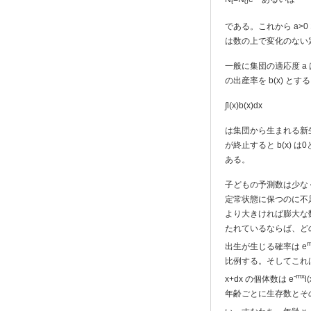
t
0
である。これから a>
は数の上で変化のない
一般に集団の適応度 a 
の出産率を b(x) とす
∫l(x)b(x)dx
は集団から生まれる新
が終止すると b(x)
ある。
子どもの予測数は少な
定常状態に保つのに不
より大きければ膨大な
たれているならば、どの
m
出生が生じる確率は e
比例する。そしてこれは
-mx
x+dx の個体数は e
年齢ごとに生存数とそ