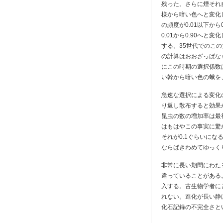
残った。さらに煙それ
様から暗い色へと変化
の頻度が0.01以下か
0.01から0.90へと変
する。35世代でのこの大き
の計算はおおざっぱなもの
にこの時期の選択係数は大き
い幹から暗い色の蛾を
急速な選択による変化
り返し散布すると効果
昆虫の数の増加率は最
はもはやこの事実に驚
それが0.1ぐらいに
ならばきわめてゆっく
非常に長い期間にわた
違っていることがある
入する。古生物学者に
れない。進化が長い静けさと
化石記録の不完全さと