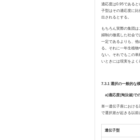
適応度は0.95であ
子型はその適応度に比
出されるとする。
もちろん実際の集団は
婦制の徹底した社会で
一定であるよりも、他
る。それに一年生植物
ない。それでもこの単
いときには現実をよく
7.3.1
選択の一般的な
a)適応度(淘汰値)で
単一遺伝子座における
で選択差が起きる以前
遺伝子型