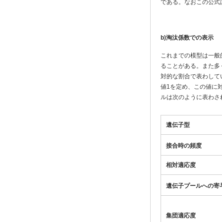
である。なおこの公式
b)
淘汰係数での表示
これまでの模型は一般
ることがある。また多
対的な割合で表わして
値1を定め、この値に
ルは次のように表わさ
遺伝子型
接合時の頻度
相対適応度
遺伝子プールへの寄
集団適応度