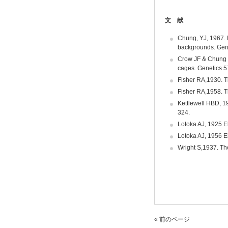
文 献
Chung, YJ, 1967. P
backgrounds. Gen
Crow JF & Chung Y
cages. Genetics 5
Fisher RA,1930. Th
Fisher RA,1958. T
Kettlewell HBD, 19
324.
Lotoka AJ, 1925 El
Lotoka AJ, 1956 
Wright S,1937. The
« 前のページ