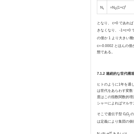
t
N
=N
(1+c)
t
0
となり、 c>0 であれば
きなくなり、 -1<c<
の僅か 1 より大きい
c=-0.0002 とほんの
態である。
7.1.2
連続的な世代構
ヒトのように1年を通
は世代をあらわす変数
度はこの指数関数的増
シャーによればマルサス径数 Ma
そこで遺伝子型 G
G
の
i
j
は定義により集団の個
at
N
=N
e
あるいは (1/N