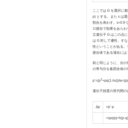
ここでは G を選択に都
p) とする。また s は選
割合を表わす。s=0.9
ロ接合で効果をあらわす
立遺伝子 G はこの点に
は G 対して優性、すな
性ということがある。す
接合体である場合には 
前と同じように、次の世
の寄与分を集団全体の
2
p’={p
+pq(1-hs)}/w={p(
遺伝子頻度の世代間の
Δp
=p’-p
=spq{q+h(p-q)