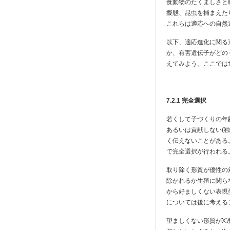
食動物のたくましさと
擬態、昆虫を捕まえた
これらは適応への自然
以下、適応進化に関る
か、有害遺伝子がどの
えてみよう。ここでは
7.2.1
完全選択
若くして子づくりの年
あるいは貢献しない(
く伝えないことがある
で完全選択が行われる
取り除く形質が優性の対
除かれるか生殖に関ら
から好ましくない表現
については後に考える
望ましくない形質がX連