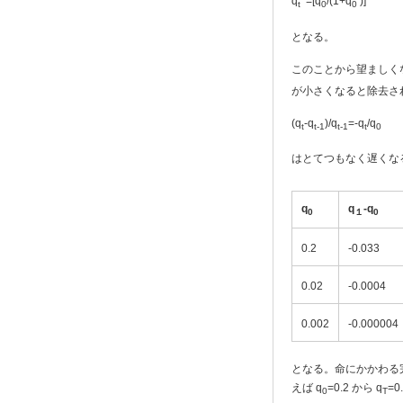
q
=[q
/(1+q
)]
t
0
0
となる。
このことから望ましく
が小さくなると除去さ
(q
-q
)/q
=-q
/q
t
t-1
t-1
t
0
はとてつもなく遅くな
q
q
-q
0
１
0
0.2
-0.033
0.02
-0.0004
0.002
-0.000004
となる。命にかかわる
えば q
=0.2 から q
=
0
T