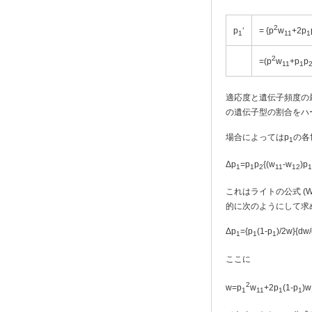
2
p
‘
= {p
w
+2p
1
11
1
2
=(p
w
+p
p
11
1
適応度と遺伝子頻度の
の遺伝子型の割合をハ
場合によってはp
の各
1
Δp
=p
p
{(w
-w
)p
1
1
2
11
12
1
これはライトの公式 (W
的に次のようにして求
Δp
={p
(1-p
)/2w}{dw
1
1
1
ここに
2
w=p
w
+2p
(1-p
)w
1
11
1
1