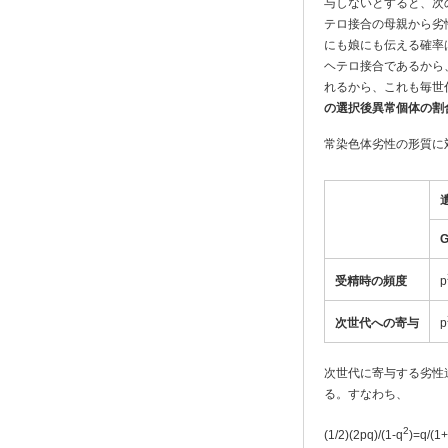
与しないとすると、次
テロ接合の母親から劣
にも娘にも伝える確率
ヘテロ接合であるから
れるから、これも毎世代
の選択後異常個体の割
常染色体劣性の形質に
受精時の頻度
p
次世代への寄与
p
次世代に寄与する劣性
る。すなわち、
2
(1/2)(2pq)/(1-q
)=q/(1+