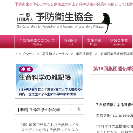
予防衛生を中心とする公衆衛生の向上と科学技術の発展を目的として活動
予防衛生協会について
各部紹介
実施事業
講習会事業
Outline
Unit
Project
Workshop
トップページ
霊長類フォーラム
集団遺伝学
第18回集団遺伝学講座
第18回集団遺伝学
7
自然選択による遺伝
一覧
[連載] 生命科学の雑記帳
自然選択natural 
190. 南米で発見された天然痘ウイル
“それぞれの生物種の
スのゲノムが示す天然痘ウイルスの
ることになる。複雑で