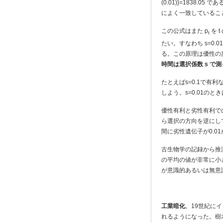
(0.01)}=1838.0
によく一致しているこ
この公式はまた p
を 
t
たい。すなわち s=0.
る。この原理は優性の度
時間は選択係数 s で
たとえばs=0.1で有
しよう。s=0.01のとき
優性有利と劣性有利での
ら選択の方向を逆にして
間に劣性遺伝子が0.0
古生物学の記録から推
の平均の値が非常に小
が意識的あるいは無意
工業暗化
。19世紀に
れるようになった。樹