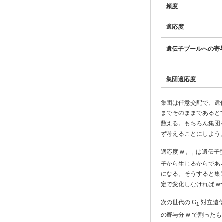
頻度
適応度
遺伝子プールへの寄
集団適応度
集団は任意交配で、遺
までそのままであると
数える。もちろん集団
ず考えることにしよう
適応度 w
は遺伝子型
ｉｊ
子から生じるからであ
になる。そうすると集
定で変化しなければ w=
次の世代の G
対立遺伝
1
の寄与分 w で割っ