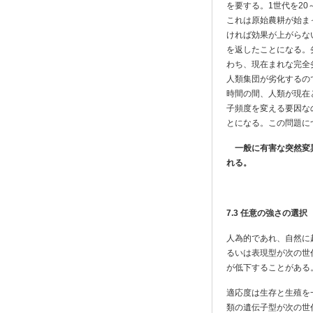
を要する。1世代を20～
これは原始農耕が始ま
ければ効果が上がらな
を返したことになる。
わち、現在まれな完全
人類集団が劣化するので
時間の間、人類が現在
子頻度を変える要因な
とになる。この問題に
一般に有害な突然変異
れる。
7.3
任意の強さの選択
人為的であれ、自然に
るいは表現型が次の世
が低下することがある
適応度は生存と生殖を
類の遺伝子型が次の世