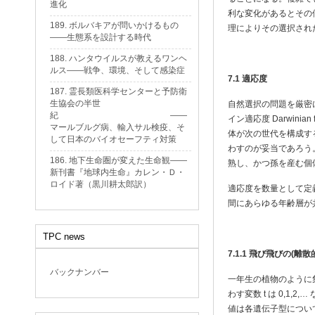
進化
利な変化があるとその
189. ボルバキアが問いかけるもの
理によりその選択され
——生態系を設計する時代
188. ハンタウイルスが教えるワンヘ
ルス——戦争、環境、そして感染症
7.1
適応度
187. 霊長類医科学センターと予防衛
生協会の半世
自然選択の問題を厳密に
紀 ——
イン適応度 Darwin
マールブルグ病、輸入サル検疫、そ
体が次の世代を構成す
して日本のバイオセーフティ対策
わすのが妥当であろう
186. 地下生命圏が変えた生命観——
熟し、かつ孫を産む個
新刊書『地球内生命』カレン・Ｄ・
ロイド著（黒川耕太郎訳）
適応度を数量として定
間にあらゆる年齢層が
TPC news
7.1.1
飛び飛びの(離散
バックナンバー
一年生の植物のように
わす変数 t は 0,1,
値は各遺伝子型につい