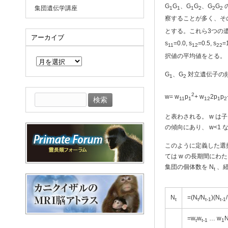
G
G
、G
G
、G
G
集団遺伝学講座
1
1
1
2
2
2
察することが多く、そ
とする。これら3つの
アーカイブ
s
=0.0, s
=0.5, s
11
12
22
ア
択値の平均値をとる。
ー
カ
G
、G
対立遺伝子の頻
1
2
イ
ブ
2
w= w
p
+ w
2p
p
検
11
1
12
1
2
索:
と表わされる。 w は
の傾向にあり、 w<1
このように定義した選
ては w の長期間にわた
集団の個体数を N
、経
t
N
=(N
/N
)(N
t
t
t-1
t-1
=w
w
… w
t
t-1
1