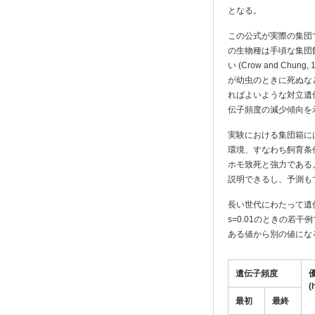
となる。
この公式が実際の集団
の生物種は手頃な集団
い (Crow and C
が幼虫のときに死ぬな
ればよいような対立遺
伝子頻度の減少傾向を示す
実験における集団箱に
環境、すなわち飼育条
ホモ致死と強力である
説明できるし、予測もで
長い世代にわたって遺
s=0.01のときの
ある値から別の値にな
遺伝子頻度
(
最初
最終