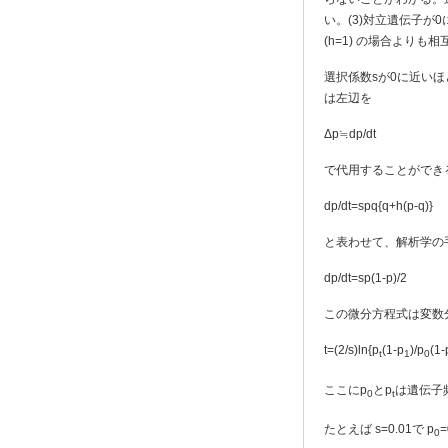
い。(3)対立遺伝子が
(h=1) の場合よりも相
選択係数sが0に近い
は左辺を
Δp≒dp/dt
で代用することができ
dp/dt=spq{q+h(p-q)}
と表わせて、解析学の
dp/dt=sp(1-p)/2
この微分方程式は変数
t=(2/s)ln{p
(1-p
)/p
(1-
t
1
0
ここにp
とp
は遺伝子
0
t
たとえば s=0.01で p
=
0