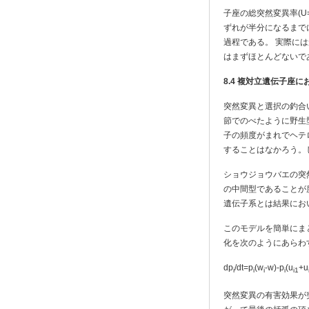
子座の総突然変異率(U=
ずれが半分になるまで
過程である。 実際に
はまずほとんどないで
8.4
複対立遺伝子座に
突然変異と選択の釣合
節でのべたように野生
子の頻度がまれでヘテ
することはなかろう。
ショウジョウバエの突
の中間型であることが
遺伝子系とは結果にお
このモデルを簡単にま
化を次のようにあらわ
dp
/dt=p
(w
-w)-p
(u
+u
i
i
i
i
i1
突然変異の有害効果が