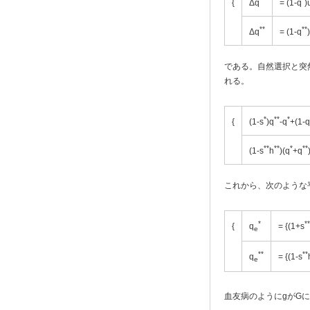
{
Δq
= (1-q
)
**
**
Δq
= (1-q
である。自然選択と突
れる。
*
**
*
{
(1-s
)q
-q
+(1-q
**
**
*
**
(1-s
h
)(q
+q
これから、次のような
*
**
{
q
= {(1+s
e
**
**
q
= {(1-s
e
血友病のようにgがG