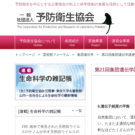
予防衛生を中心とする公衆衛生の向上と科学技術の発展を目的として活動
予防衛生協会について
各部紹介
実施事業
講習会事業
Outline
Unit
Project
Workshop
トップページ
霊長類フォーラム
集団遺伝学
第21回集団遺伝学講座
第21回集団遺伝学
8.
遺伝子頻度の平衡
一覧
[連載] 生命科学の雑記帳
自然集団において、選
い。たまたま適切な時
190. 南米で発見された天然痘ウイル
剰なほどたくさんの子
スのゲノムが示す天然痘ウイルスの