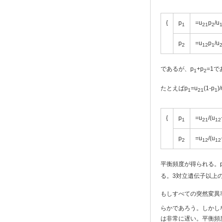
{
p
=u
p
/u
1
21
2
p
=u
p
/u
2
12
1
であるが、p
+p
=1
1
2
たとえばp
=u
(1-p
)
1
21
1
{
p
=u
/(u
1
21
12
p
=u
/(u
2
12
12
平衡頻度が得られる。p
る。3対立遺伝子以上
もしすべての突然変異率
らかであろう。しかし
は非常に遅い。平衡頻