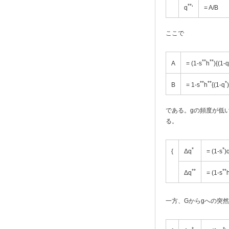
**
q
‘
= A/B
ここで
**
**
A
= (1-s
h
){(1-q
**
**
*
B
= 1-s
h
{(1-q
である。gの頻度が低
る。
*
*
{
Δq
= (1-s
)
**
**
Δq
= (1-s
一方、Gからgへの突
*
*