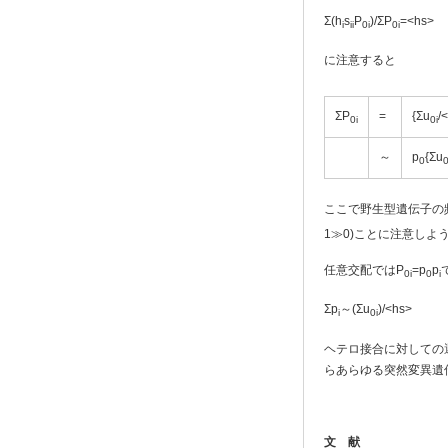
Σ(h
s
P
)/ΣP
=<hs>
i
ii
0i
0i
に注意すると
ΣP
=
{Σu
/
0i
0i
～
p
{Σu
0
0
ここで野生型遺伝子の
1≫0)ことに注意しよ
任意交配ではP
=p
p
0i
0
i
Σp
～(Σu
)/<hs>
i
0i
ヘテロ接合に対しての
らあらゆる突然変異遺
文 献