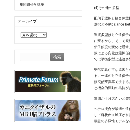
集団遺伝学講座
(4)その他の多型
配偶子選択と接合体選択conflic
アーカイブ
選択と移動balance betwee
ア
ー
過渡多型は対立遺伝子
カ
に変るから、そこで観
イ
伝子頻度の変化は通常
ブ
択による変化は選択係
検
では平衡多型と過渡多
索:
突然変異が主な原因と
る。一連の対立遺伝子
ぼ突然変異率で決まる
と機会的浮動の拮抗が
集団が十分大きいと突
ヘテロ接合が最適の遺
して鎌状赤血球症が挙
棲息の多様性モデルな