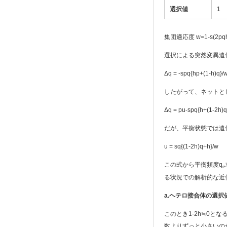
選択値
1
集団適応度 w=1-s(2pq
選択による突然変異遺
Δq = -spq{hp+(1-h)q}/
したがって、ネットと
Δq = pu-spq{h+(1-2h)q
だが、平衡状態では遺
u = sq{(1-2h)q+h}/w
この式から平衡頻度q
e
る状況での解析的な近
a.
ヘテロ接合体の選択値
このとき1-2h≒0となる
数よりずっと小さいのが