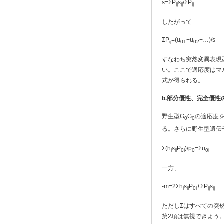
s=ΣP
s
/ΣP
ij
ij
ij
したがって
ΣP
=(u
+u
+…)/s
ij
01
02
すなわち突然変異表現
い。ここで適応度はマ
式が得られる。
b.
部分優性、完全優性
野生型G
G
の適応度を
0
0
る。さらに野生型遺伝
Σ(h
s
P
)/p
=Σu
i
ii
0i
0
0i
一方、
-m=2Σh
s
P
+ΣP
s
i
ii
0i
ij
ij
ただしΣはすべての突
第2項は無視できよう