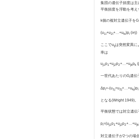
集団の遺伝子頻度は主
平衡頻度を浮動を考え
k個の複対立遺伝子をG
(u
+u
+…+u
)p
(i≠j)
1i
2i
ki
i
ここでu
は突然変異に
ij
率は
u
p
+u
p
+…+u
p
(
j1
1
j2
2
jk
k
一世代あたりのG
遺伝
i
Δp
=-(u
+u
+…+u
)p
i
1j
2j
kj
i
となる(Wright 1949)。
平衡状態では対立遺伝
p
=(u
p
+u
p
+…+u
i
j1
1
j2
2
jk
対立遺伝子が2つの場