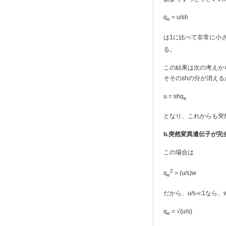
q
= u/sh
e
は1に比べて非常に小
る。
この結果は次の考えか
そそのshの分が消える
u = shq
e
となり、これからも突
b.
突然変異遺伝子が完全
この場合は
2
q
= (u/s)w
e
だから、u/s≪1なら
q
= √{u/s}
e