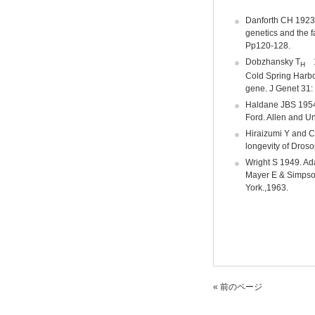
Danforth CH 1923. 
genetics and the f
Pp120-128.
Dobzhansky T
19
H
Cold Spring Harbo
gene. J Genet 31:
Haldane JBS 1954.
Ford. Allen and U
Hiraizumi Y and Cr
longevity of Dros
Wright S 1949. Ad
Mayer E & Simpso
York.,1963.
« 前のページ