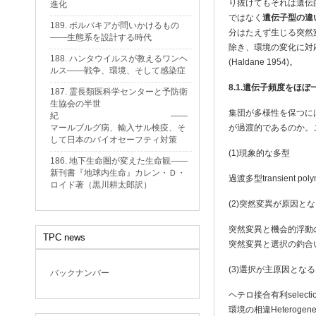
り抜けてもそれは遺伝
進化
ではなく
遺伝子型の違
189. ボルバキアが問いかけるもの
分はたえず生じる突然
——生態系を設計する時代
除き、環境の変化に対
188. ハンタウイルスが教えるワンヘ
(Haldane 1954)。
ルス——戦争、環境、そして感染症
8.1.
遺伝子頻度をほぼ
187. 霊長類医科学センターと予防衛
生協会の半世
集団が多様性を保つに
紀 ——
マールブルグ病、輸入サル検疫、そ
が過渡的であるのか。
して日本のバイオセーフティ対策
(1)現象的な多型
186. 地下生命圏が変えた生命観——
新刊書『地球内生命』カレン・Ｄ・
過渡多型transient poly
ロイド著（黒川耕太郎訳）
(2)突然変異が原因と
突然変異と機会的浮動の釣合い
TPC news
突然変異と選択の釣合いbalanc
(3)選択が主原因とな
バックナンバー
ヘテロ接合有利selection f
環境の相違Heterogeneou