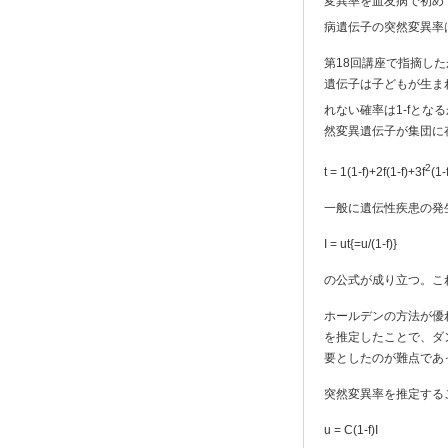
変異率を血友病で初めて
病遺伝子の突然変異率はu
第18回講座で指摘し
遺伝子は子どもが生ま
れない確率は1-fとな
然変異遺伝子が集団に
2
t = 1(1-f)+2f(1-f)+3f
(1-
一般に遺伝性疾患の発
I = ut{=u/(1-f)}
の公式が成り立つ。これは
ホールデンの方法が優
を推定したことで、ダ
要としたのが難点であ
突然変異率を推定する
u = C(1-f)I