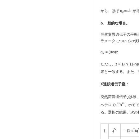
から、ほぼ q
=u/α 
e
b.
一般的な場合。
突然変異遺伝子の平衡
ラメータについての仮
q
= (u/s)z
e
ただし、z = 1/{h+
果と一致する。また、完全
X
連鎖遺伝子座：
突然変異遺伝子gは雄
**
**
ヘテロでs
h
、ホモで
る。選択の結果、次の
*
*
{
q
’
= (1-s
)q