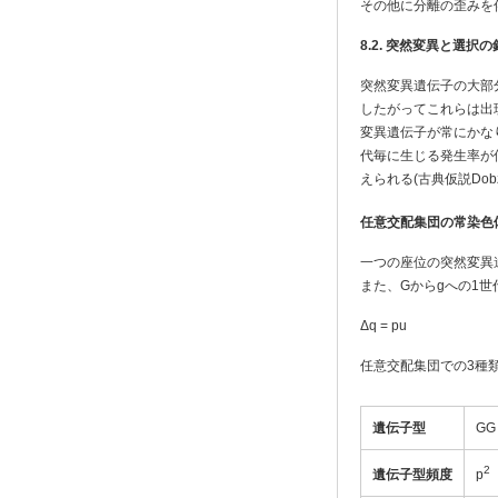
その他に分離の歪みを
8.2.
突然変異と選択の
突然変異遺伝子の大部
したがってこれらは出
変異遺伝子が常にかなり低
代毎に生じる発生率が
えられる(古典仮説Dobzh
任意交配集団の常染色
一つの座位の突然変異遺
また、Gからgへの1
Δq = pu
任意交配集団での3種
遺伝子型
GG
2
遺伝子型頻度
p