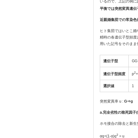
いるので、上記の例に該当
平衡では突然変異遺伝
近親婚集団での常染色
ヒト集団ではいとこ婚
精時の各遺伝子型頻度
用いた記号をそのまま
遺伝子型
GG
2
遺伝子型頻度
p
+
選択値
1
突然変異率 u :
G⇒g
a.
完全劣性の致死因子(h=
ホモ接合の除去と新生
2
αq+(1-α)q
= u