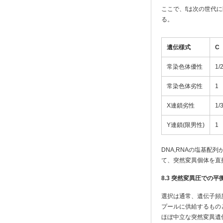
ここで、fは次の世代
る。
遺伝様式
C
常染色体優性
1/
常染色体劣性
1
X連鎖劣性
1/
Y連鎖(限男性)
1
DNA,RNAの塩基
て、突然変異個体を直
8.3
突然変異圧での平
選択は通常、遺伝子頻
プールに供給するもの
ほぼ中立な突然変異遺