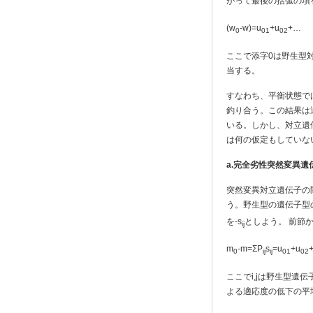
がって最後の括弧の項を
(w
-w)=u
+u
+…
0
01
02
ここで添字0は野生型対
当する。
すなわち、平衡状態では
釣り合う。この結果は
いる。しかし、対立遺
は何の仮定もしていな
a.
完全劣性突然変異遺
突然変異対立遺伝子の
う。野生型の遺伝子型
を-s
としよう。 前節
ij
m
-m=ΣP
s
=u
+u
0
ij
ij
01
02
ここでi,jは野生型
よる適応度の低下の平