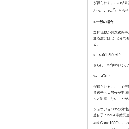
が得られる。この結果
2
わち、u=sq
からも得
e
c.
一般の場合
選択係数が突然変異率
適応度はほぼ1とみな
る。
u = sq{(1-2h)q+h}
さらに h≫√{u/s} なら
q
= u/(sh)
e
が得られる。ここで平
遺伝子の大部分が平衡
んど影響しないことが
ショウジョバエの劣性
遺伝子lethalや半致死
and Crow 1959)。この