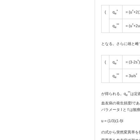
*
*
{
q
= {u
+2(
e
**
*
q
= (u
+2u
e
となる。さらに雄と雌
*
*
{
q
= (3-2s
e
**
*
q
= 3u/s
e
**
が得られる。q
は定
e
血友病の発生頻度Iであ
パラメータ I と f 
u = (1/3)(1-f)I
の式から突然変異率を推