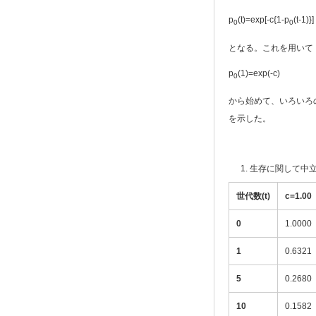
p
(t)=exp[-c{1-p
(t-1)}]
0
0
となる。これを用いて
p
(1)=exp(-c)
0
から始めて、いろいろ
を示した。
生存に関して中立
世代数(t)
c=1.00
0
1.0000
1
0.6321
5
0.2680
10
0.1582