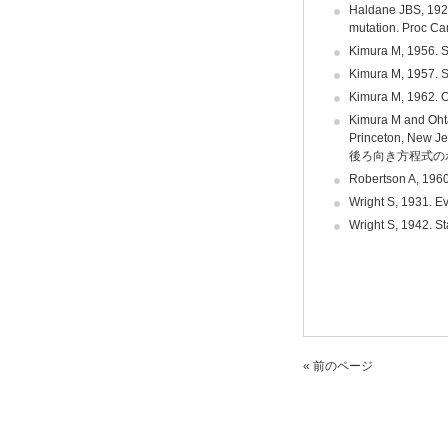
Haldane JBS, 1927.
mutation. Proc Ca
Kimura M, 1956. S
Kimura M, 1957. S
Kimura M, 1962. On
Kimura M and Ohta 
Princeton, New J
後ろ向き方程式の
Robertson A, 1960.
Wright S, 1931. E
Wright S, 1942. St
« 前のページ