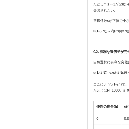
ただしΦ(z)={1/√(2π)}∫e
参照されたい。
選択係数sが正値で小
u(1/(2N))～√{(2s)/(πN)
C2.
有利な遺伝子が完
自然選択に有利な突然
u(1/(2N))=exp{-2Nsθ}・
2
ここにθ=h
/(1-2
たとえばN=1000、
優性の度合(h)
u({
0
0.8