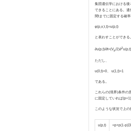
集団遺伝学における後
できることにある。遺伝
間tまでに固定する確
φ(p,x;τ,t)=u(p,t)
と表わすことができる
2
∂u(p,t)/∂t=(V
/2)∂
u(p,t
p
ただし、
u(0,t)=0、 u(1,t)=1
である。
これらの(境界)条件の
に固定していれば(p=
このような状況で上の
u(p,t)
=p+p(1-p)Σ