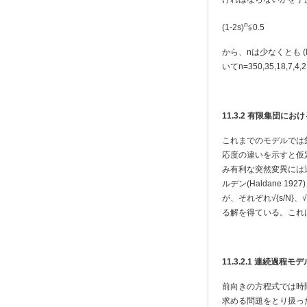
n
(1-2s)
≦0.5
から、nは少なくとも (log
いてn=350,35,18,
11.3.2
有限集団におけ
これまでのモデルでは
応度の違いを示すと仮
み有利な突然変異には
ルデン(Haldane 1
が、それぞれ√{s/N}、√
る解を得ている。これ
11.3.2.1
連続過程モデ
前向きの方程式では時間
求める問題をとり扱った