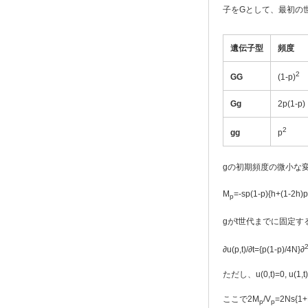
子をGとして、最初の
遺伝子型
頻度
2
GG
(1-p)
Gg
2p(1-p)
2
gg
p
gの初期頻度の微小な
M
=-sp(1-p){h+(1-2h)p}
p
gがt世代までに固定す
∂u(p,t)/∂t={p(1-p)/4N}∂
ただし、u(0,t)=0, u(1
ここで2M
/V
=2Ns{
p
p