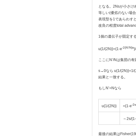
となる。2Nsが小さけれ
等しい(優劣のない場合
表現型を1であらわすと
改良の程度total advanc
1個の遺伝子が固定する確
-2(N’/N)s
u{1/(2N)}={1-e
}
ここにN’/Nは集団の
s→0なら u{1/(2
結果と一致する。
もしN’=Nなら
-2s
u{1/(2N)}
={1-e
～2s/{1
最後の結果はFisher(19