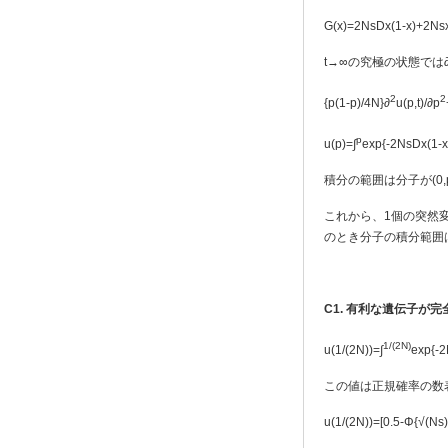
G(x)=2NsDx(1-x)+2Ns
t→∞の究極の状態では∂u
2
2
{p(1-p)/4N}∂
u(p,t)/∂p
p
u(p)=∫
exp{-2NsDx(1-x
積分の範囲は分子が(0,p
これから、1個の突然変異
のとき分子の積分範囲は
C1.
有利な遺伝子が完
1/(2N)
u(1/(2N))=∫
exp{-
この値は正規確率の数
u(1/(2N))=[0.5-Φ{√(Ns)