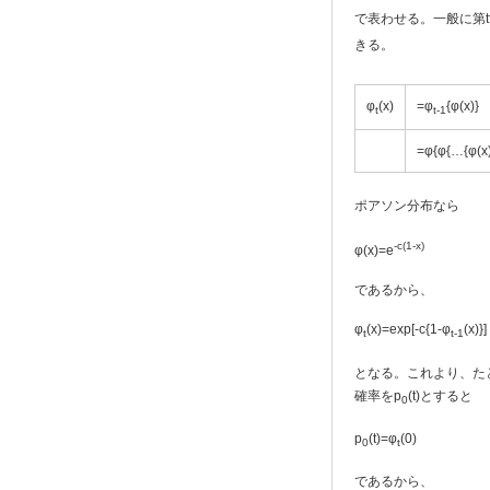
で表わせる。一般に第
きる。
φ
(x)
=φ
{φ(x)}
t
t-1
=φ{φ{…{φ(
ポアソン分布なら
-c(1-x)
φ(x)=e
であるから、
φ
(x)=exp[-c{1-φ
(x)}]
t
t-1
となる。これより、た
確率をp
(t)とすると
0
p
(t)=φ
(0)
0
t
であるから、