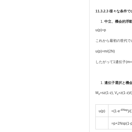
11.3.2.3
様々な条件で
中立、機会的浮
u(p)=p
これから最初の世代での
u(p)=m/(2N)
したがって1遺伝子(m=
遺伝子選択と機
M
=sz(1-z), V
=z(1-z
z
z
-4Nsp
u(p)
={1-e
}/
=p+2Nsp(1-p