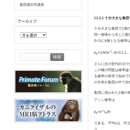
集団遺伝学講座
11.3.1
十分大きな集団
アーカイブ
十分大きな集団で1個の
ア
ー
同一個体から生じた配
カ
(t=1)にk個となる
イ
ブ
-1
p
=(1/k!)e
, (k=0,1,2,
k
検
索:
さらに次の世代(t=2
この種の問題は確率論では
る確率の研究で始めて開発さ
の分布が集団の中で自
集団に現われた1個の突然
アソン確率は
-c
p
=e
c
/k!
k
k
である。平均cは、中立の
う。