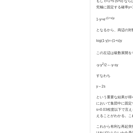
もし c=1+s (s
究極に固定する確率y=
-(1+s)y
1-y=e
となるから、両辺の対
log(1-y)=-(1+s)y
この左辺は級数展開をする
2
-y-y
/2～-y-sy
すなわち
y～2s
という重要な結果が得
において集団中に固定
s=0.03程度以下で言
えることがわかる。こ
これから有利な再起突
ければならないかを予