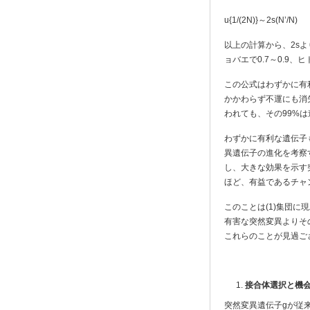
u{1/(2N)}～2s(N’/N)
以上の計算から、2sよ
ョバエで0.7～0.9、ヒトで
この公式はわずかに有
かかわらず不運にも消失
われても、その99%
わずかに有利な遺伝子
異遺伝子の進化を考察
し、大きな効果を示す突
ほど、有益であるチャ
このことは(1)集団に
有害な突然変異よりそ
これらのことが見過ご
接合体選択と機
突然変異遺伝子gが従