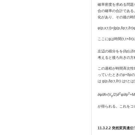
確率密度を求める問題
合の確率の合計である。
化があり、その後の時間(τ+
φ(p,x;τ,t)=∫g(p,δp;τ,δτ
ここにgは時間(τ,τ+
左辺の積分をを(δp),(δ
考えると後ろ向きの方
この過程が時間斉次性tim
っていたときのp+δp
は g(p,δp;τ,δτ)
2
2
∂φ/∂t=(V
/2)∂
φ/∂p
+M
p
が得られる。これをコ
11.3.2.2
突然変異遺伝