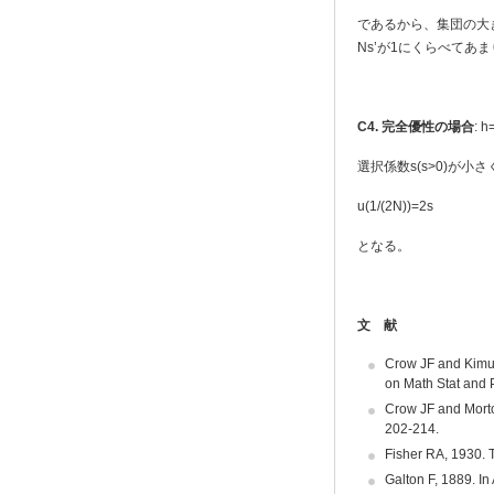
であるから、集団の大き
Ns’が1にくらべて
C4.
完全優性の場合
: h
選択係数s(s>0)が
u(1/(2N))=2s
となる。
文 献
Crow JF and Kimur
on Math Stat and 
Crow JF and Morto
202-214.
Fisher RA, 1930. T
Galton F, 1889. I