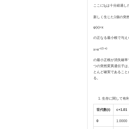
ここにt
は十分経過し
0
新しく生じた1個の突
φ(x)=x
の正なる最小根で与え
-c(1-x)
x=e
の最小正根が消失確率
つの突然変異遺伝子は
とんど確実であること
る。
生存に関して有利
世代数(t)
c+1.01
0
1.0000