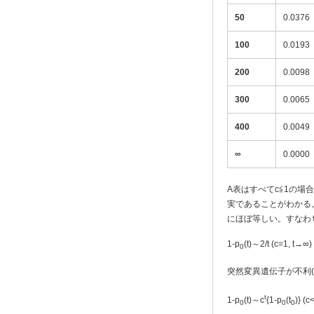
50
0.0376
100
0.0193
200
0.0098
300
0.0065
400
0.0049
∞
0.0000
A表はすべてc≦1の
実であることがわかる
にほぼ等しい。すなわ
1-p
(t)～2/t (c=1, t→∞)
0
突然変異遺伝子が不利(c
t
1-p
(t)～c
{1-p
(t
)} (c<
0
0
0