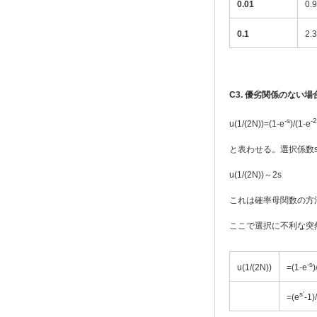
0.01
0.9
0.1
2.3
C3.
優劣関係のない場
-s
-
u(1/(2N))=(1-e
)/(1-e
と表わせる。選択係数
u(1/(2N))～2s
これは確率母関数の方法で
ここで選択に不利な突然
-s
u(1/(2N))
=(1-e
)
s’
=(e
-1)