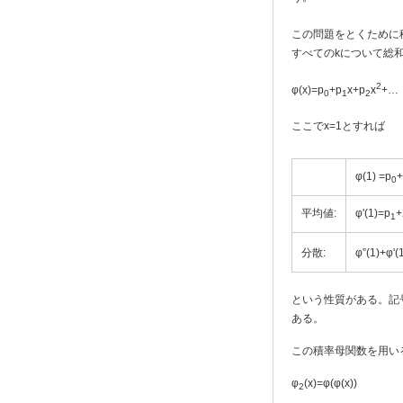
この問題をとくために積
すべてのkについて総
2
φ(x)=p
+p
x+p
x
+…
0
1
2
ここでx=1とすれば
φ(1) =p
+
0
平均値:
φ'(1)=p
+
1
分散:
φ”(1)+φ'(1
という性質がある。記号 
ある。
この積率母関数を用いる
φ
(x)=φ(φ(x))
2