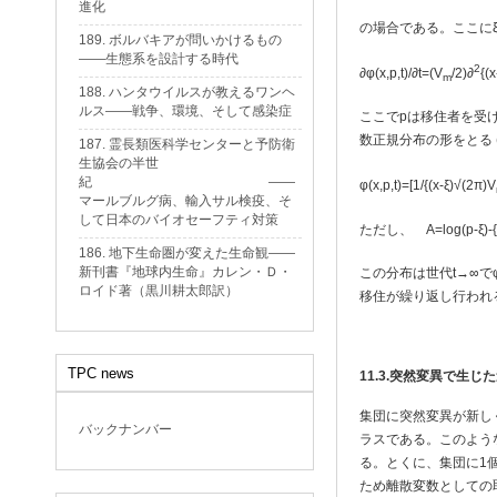
進化
の場合である。ここに
189. ボルバキアが問いかけるもの
——生態系を設計する時代
2
∂φ(x,p,t)/∂t=(V
/2)∂
{(x
m
188. ハンタウイルスが教えるワンヘ
ルス——戦争、環境、そして感染症
ここでpは移住者を受
数正規分布の形をとる (Kimu
187. 霊長類医科学センターと予防衛
生協会の半世
紀 ——
φ(x,p,t)=[1/{(x-ξ)√(2π)V
マールブルグ病、輸入サル検疫、そ
して日本のバイオセーフティ対策
ただし、 A=log(p-ξ)-{
186. 地下生命圏が変えた生命観——
新刊書『地球内生命』カレン・Ｄ・
この分布は世代t→∞でφ
ロイド著（黒川耕太郎訳）
移住が繰り返し行われ
TPC news
11.3.
突然変異で生じた
集団に突然変異が新し
バックナンバー
ラスである。このよう
る。とくに、集団に1
ため離散変数としての