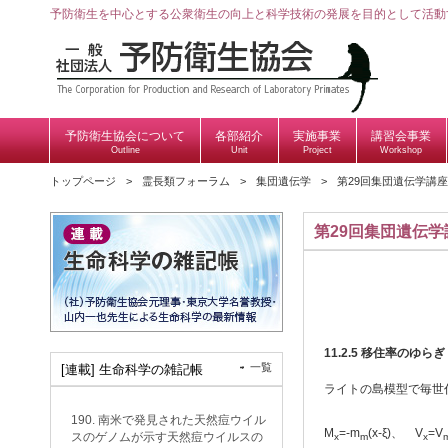
予防衛生を中心とする公衆衛生の向上と科学技術の発展を目的として活動
予防衛生協会について
各部紹介
実施事業
講習会事業
Outline
Unit
Project
Workshop
トップページ
霊長類フォーラム
集団遺伝学
第29回集団遺伝学講座
第29回集団遺伝学
11.2.5
移住率のゆらぎ rando
一覧
[連載] 生命科学の雑記帳
ライトの島模型で毎世
190. 南米で発見された天然痘ウイル
M
=-m
(x-ξ)、 V
=V
スのゲノムが示す天然痘ウイルスの
x
m
x