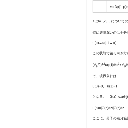
=p-3p(1-p)
Σはi=1,2,3,..につ
特に興味深いのは十分
u(p)→u(p,t→∞)
この状態で後ろ向き方
2
2
(V
/2)∂
u(p,t)/∂p
+M
∂
p
p
で、境界条件は
u(0)=0、 u(1)=1
となる。 G(z)=exp{-∫
u(p)=∫G(z)dz/∫G(z)dz
ここに、分子の積分範囲は(