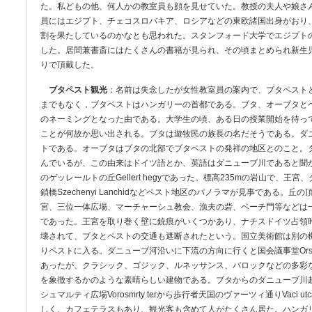
た。私どもの他、何人かの教室員も顔を見せていた。教授の夫人や娘さん
員にはエジプト、チェコスロバキア、ロシアなどの東欧諸国出身がおり
割を果たしているのかなとも思われた。スタンフォード大学でエジプト
した。居間兼書斎にはたくさんの書籍が見られ、その頃まとめられ新生
りで頂戴した。
ブタペスト観光
：名前は失念したが女性教室員の案内で、ブタペスト
までもなく，ブタペストはハンガリーの首都である。ブタ、オーブタとペ
のネーミングとなった由である。大学生の頃、ある日の授業開始を待っ
ことが何故か思い出される。ブタは遊牧民の族長の名だそうである。ダ
トである。オーブタはブタの北部でブタペストの発祥の地区とのこと。
んでいるが、この由来はドイツ語とか、英語はダニューブ川であると聞
のゲッレールトの丘Gellert hegyであった。標高235mの岩山で、
鎖橋Szechenyi Lanchidなどペスト地区のパノラマが見事である。
宮、三位一体広場、マーチャーシュ教会、漁夫の砦、ベーチ門等などは
であった。王宮を取り巻く壁に銃痕がいくつかあり、ナチスドイツ占領
壊されて、ブタとペストの交通も遮断されたという。国立美術館は別の
りペストに入る。ダニューブ河沿いに下流の方向に行くと国会議事堂Orsz
あったが、クラシック、ゴジック、ルネッサンス、バロックなどの多彩
を象徴するかのような素晴らしい建物である。ブタからのダニューブ川
シュマルティ広場Vorosmrty terから歩行者天国のヴァーツィ通りVaci
しく、カフェテラスもあり、観光客も含めて人がたくさん居た。ハンガ