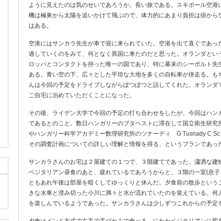
ように見えたのは気のせいであろうか。長い旅である。スキポール空港に
機は極東から太陽を追いかけて飛ぶので、体力的にあまり負担は掛から
はある。
空港にはサンカラ先生が車で迎に来られていた。空港を出て直ぐであっ
過していくのをみて、何となく異国に来たのだと思った。オランダとい
ロッパとコンタクトを持った唯一の国であり、特に幕末のシーボルト先
ある。青い空の下、広々とした平坦な大地を多くの自転車が併走る。も
んは今回の予定をドライブしながらぽつぽつと話してくれた。オランダ
ご自宅に泊めていただくことになった。
その後、ライデン大学で今回の予定の打ち合わせをしたが、今回はハン
であるとのこと。数日ハンガリーのブタペストに滞在して国立衛生研究所のツア
やハンガリー科学アカデミー数理研究所のツナーディ G Tusnady C
その調査計画についての詳しい理解と情報を得る、というプランであっ
サンカラさんのお宅は２屋建ての１つで、３階建てであった。瀟洒な建
ベジタリアン昼食のあと、疲れているであろうからと、３階の一室(息子
ともあれ午後は部屋を暗くしてゆっくりと休んだ。夕食前の散歩という
きな水車と澄み切った小川に満々と水が流れていたのを覚えている。何
を楽しんでいるようであった。サンカラさんは少しずつこれからの予定