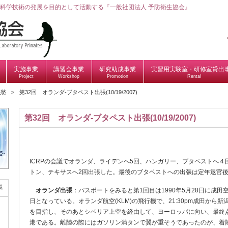
科学技術の発展を目的として活動する『一般社団法人 予防衛生協会』
実施事業
講習会事業
研究助成事業
実習用実験室・研修室貸出
Project
Workshop
Promotion
Rental
弧愁
第32回 オランダ-ブタペスト出張(10/19/2007)
第32回 オランダ-ブタペスト出張(10/19/2007)
ICRPの会議でオランダ、ライデンへ5回、ハンガリー、ブタペストへ
トン、テキサスへ2回出張した。最後のブタペストへの出張は定年退官
覧
オランダ出張
：パスポートをみると第1回目は1990年5月28日に成田
日となっている。オランダ航空(KLM)の飛行機で、21:30pm成田から
を目指し、そのあとシベリア上空を経由して、ヨーロッパに向い、最終点はオ
港である。離陸の際にはガソリン満タンで翼が重そうであったのが、着