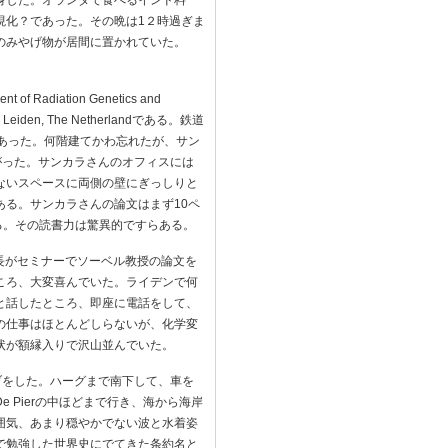
身した。オランダで食べるインド料
現化？であった。その晩は1２時過ぎま
のみやげ物が居間に置かれていた。
diation Genetics and
eiden, Leiden, The Netherlandである。鉄道
はあった。何階建てかわ忘れたが、サン
がった。サンカラさんのオフィスには
ないスペースに両側の壁にぎっしりと
る。サンカラさんの論文はまず10ペ
る。その読書力は驚異的ですらある。
伝部長がセミナーでソーベル教授の論文を
ころ、大変喜んでいた。ライデンで何
と話したところ、即座に電話をして、
の仕事はほとんどしらないが、化学変
状が額縁入りで沢山並んでいた。
イブをした。ハーグまで南下して、車を
 Pierの中ほどまで行き、海から海岸
囲気、あまり穏やかでない波と水着姿
で勉強した世界史にでてきた条約名と