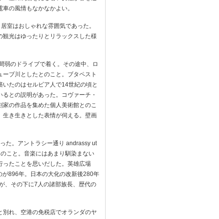
電車の風情もなかなかよい。
、居室はおしゃれな雰囲気であった。
の観光はゆったりとリラックスした様
１時間弱のドライブで着く。その途中、ロ
ューブ川としたとのこと。ブタペスト
いたのはセルビア人で14世紀の頃と
いるとの説明があった。コヴァーチ・
刻家の作品を集めた個人美術館とのこ
、生き生きとした表情が伺える。壁画
った。アントラシー通り andrassy ut
とのこと。音楽にはあまり馴染まない
行ったことを思いだした。英雄広場
のが896年。日本の大化の改新後280年
像が、その下に7人の諸部族長、歴代の
と別れ、空港の免税店でオランダのヤ