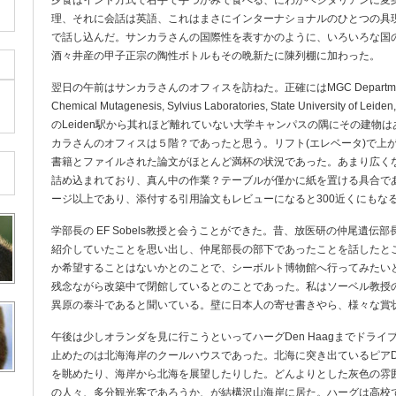
夕食はインド方式で右手で手づかみで食べる、にわかベジタリアンに変
理、それに会話は英語、これはまさにインターナショナルのひとつの具
で話し込んだ。サンカラさんの国際性を表すかのように、いろいろな国
酒々井産の甲子正宗の陶性ボトルもその晩新たに陳列棚に加わった。
翌日の午前はサンカラさんのオフィスを訪ねた。正確にはMGC Department of Ra
Chemical Mutagenesis, Sylvius Laboratories, State University of L
のLeiden駅から其れほど離れていない大学キャンパスの隅にその建物
カラさんのオフィスは５階？であったと思う。リフト(エレベータ)で上
書籍とファイルされた論文がほとんど満杯の状況であった。あまり広く
詰め込まれており、真ん中の作業？テーブルが僅かに紙を置ける具合であ
ージ以上であり、添付する引用論文もレビューになると300近くにもな
学部長の EF Sobels教授と会うことができた。昔、放医研の仲尾遺
紹介していたことを思い出し、仲尾部長の部下であったことを話したと
か希望することはないかとのことで、シーボルト博物館へ行ってみたい
残念ながら改築中で閉館しているとのことであった。私はソーベル教授
異原の泰斗であると聞いている。壁に日本人の寄せ書きやら、様々な賞
午後は少しオランダを見に行こうといってハーグDen Haagまでドラ
止めたのは北海海岸のクールハウスであった。北海に突き出ているピアDe
を眺めたり、海岸から北海を展望したりした。どんよりとした灰色の雰
の人々、多分観光客であろうか、が結構沢山海岸に居た。ハーグは高校