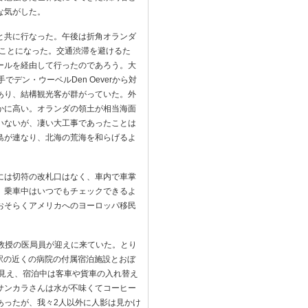
な気がした。
と共に行なった。午後は折角オランダ
ということになった。交通渋滞を避けるた
ールを経由して行ったのであろう。大
手でデン・ウーベルDen Oeverから対
あり、結構観光客が群がっていた。外
かに高い。オランダの領土が相当海面
いないが、凄い大工事であったことは
島が連なり、北海の荒海を和らげるよ
には切符の改札口はなく、車内で車掌
、乗車中はいつでもチェックできるよ
おそらくアメリカへのヨーロッパ移民
ル教授の医局員が迎えに来ていた。とり
)西駅の近くの病院の付属宿泊施設とおぼ
が見え、宿泊中は客車や貨車の入れ替え
サンカラさんは水が不味くてコーヒー
あったが、我々2人以外に人影は見かけ