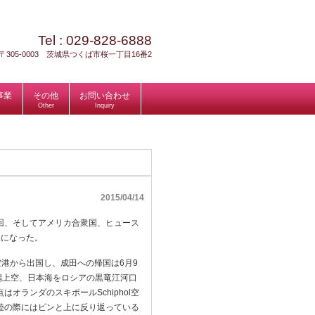
Tel :
029-828-6888
〒305-0003 茨城県つくば市桜一丁目16番2
事業
その他
お問い合わせ
Other
Inquiry
2015/04/14
４回、そしてアメリカ合衆国、ヒュース
後になった。
空港から出国し、成田への帰国は6月9
新潟上空、日本海をロシアの黒竜江河口
ランダのスキポールSchiphol空
陸の際にはピンと上に反り返っている