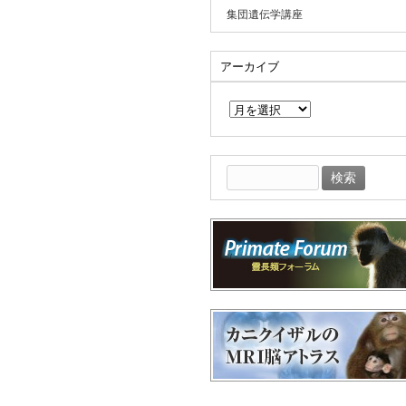
集団遺伝学講座
アーカイブ
ア
ー
カ
イ
ブ
検
索: