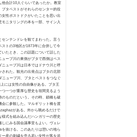
他合計10人ぐらいであったか。教室
、ブタペストがそれらのセンター的役
の女性ポストドクがいたことを思い出
児モニタリングの本を一部、サイン入
とセンテンドレを観てまわった。言う
ストの3地区が1873年に合併して今
ていたとき、この話題について話した
ニューブ川の東側がブタで西側はペス
ダニューブ川は日本ではドナウ川と呼
かされた。観光の出発点はブタの北部
王宮、ダニューブ川、ブタとペストをつなぐ
丘の頂上には女性の自由像がある。ブタ王
一つ一つが重厚な歴史を垣間見るよう
時のものだという。その時、鎖橋も破
機会に参観した。マルギリット橋を渡
aghazがある。外から眺めるだけで
な様式を組み込んだハンガリーの歴史
越しにみる国会議事堂もよい。ヴェレ
 utcaを抜ける。このあたりは憩いの地ら
リー産の刺繍を売る若い女性が客を追