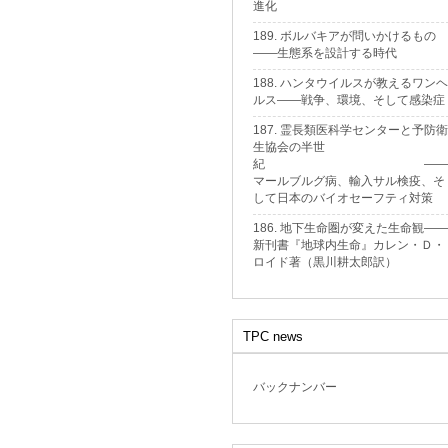
進化
189. ボルバキアが問いかけるもの
——生態系を設計する時代
188. ハンタウイルスが教えるワンヘ
ルス——戦争、環境、そして感染症
187. 霊長類医科学センターと予防衛
生協会の半世
紀 ——
マールブルグ病、輸入サル検疫、そ
して日本のバイオセーフティ対策
186. 地下生命圏が変えた生命観——
新刊書『地球内生命』カレン・Ｄ・
ロイド著（黒川耕太郎訳）
TPC news
バックナンバー