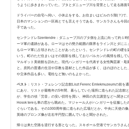
うように歩きまわっていた。ブタとダニューブ川を背景として走る路面
ドライバーの自宅へ伺い、小休止をする。お住まいはビルの５階(？)で
日本のマンションの一区画とでも言えそうである。サンカラさんも今回
子であった。
センテンドレSzentendre：ダニューブ川のブタ側を上流に向って約
ーマ軍の遺跡がある。ローマはその勢力範囲の限界をライン川とダにニ
もローマ軍に占領されたことがあったという。センテンドレの町の礎を築
いう。町のただ住まいはその面影を残しておりバルカンの風情を残して
マルギット美術館を訪れた。現代ハンガリーを代表する女性陶芸家・彫
と。庶民の普通の生活や宗教を題材とした作品が多く、ほのぼのとした
や立体作品も多い。電柱など無いのもよかった。
ペスト
：リスト・フェレンツ記念館Liszt Ferenc Emlekmuzeumの前を通
にあり、リストが最晩年の5年間、暮らしていた場所に造られた記念館
が、学生の頃「労音」の安い切符を買い、神田の共立講堂などへ聞きに
Hosok tereも車の窓から眺めた。マジャール人がハンガリーを征服した
ぐらいである。その1000周年後に造られた広場だとか。中央に天使の
英雄のブロンズ像が左右半円型に囲んでいると聞かされた。
帰りは来た空路を逆行する形となった。スキポール空港でサンカラさん