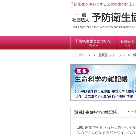
予防衛生を中心とする公衆衛生の向上と
予防衛生協会について
各部紹介
Outline
Unit
トップページ
霊長類フォーラム
一
[連載] 生命科学の雑記帳
190. 南米で発見された天然痘ウイル
スのゲノムが示す天然痘ウイルスの