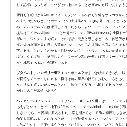
して記憶にあったが、自分がその地に来ることが何かの奇遇であるよう
翌日も午前中は大学のオフィスでブタペストへ行く準備をサンカラさん
へ来たのだからと、北ホランド州の大堤防Afsluitdijkを見に行こう
め、アムステルダムは迂回して行ったから、多分、ハーレム、アルクマ
堤防はアイセル湖Ijsselmeerと外海のワッデン海Waddenzeeを仕切る土
岸レー・ワルデンまで続く。そのほぼ中間点と思しきところに休憩所が
海と湖の水面は見た目にも落差があり、もちろん外海の水面の方がはる
下にあることがよくわかる。堤防がどのくらいの長さであるのか覚えて
堤防に立てば誰でも納得しよう。ワッデン海の外側には西フリージア諸
うな地形であるのも合理的である。
ブタペスト、ハンガリー出張：
スキポール空港までは鉄道で行った。駅
が切符をチェックしに来る。切符は前の座席の後ろに挟むところがあり
うに挟んで置くのがルールだとか。確かアメリカでも同じであったが、
が持ち込んだ習慣であろう。
ハンガリーのブタペスト・フェリヘジFERIHEGY空港にはツアイツェ
あえずということで、地下鉄3号線レヘル・テールlehel ter、(鉄道の
しき1Kぐらいの部屋に案内された。窓を開けると、鉄道の車庫らしき
作業を毎朝みることになったが、これが結構うるさい。ベジタリアンの
も飲めないし、電圧が違うためヒゲが剃れないとぼやいていた。食堂は