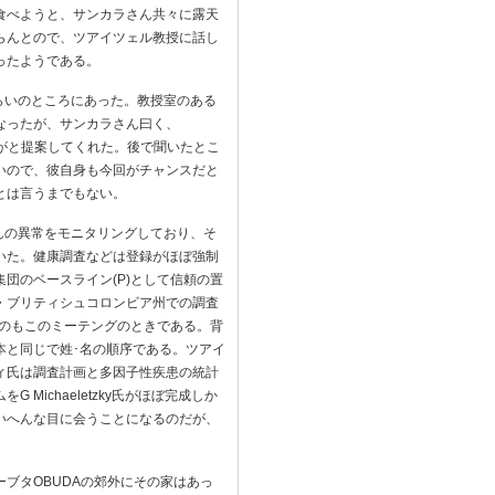
食べようと、サンカラさん共々に露天
らんとので、ツアイツェル教授に話し
ったようである。
分ぐらいのところにあった。教授室のある
なったが、サンカラさん曰く、
いがと提案してくれた。後で聞いたとこ
いので、彼自身も今回がチャンスだと
とは言うまでもない。
ゃんの異常をモニタリングしており、そ
いた。健康調査などは登録がほぼ強制
団のベースライン(P)として信頼の置
・ブリティシュコロンビア州での調査
いしたのもこのミーテングのときである。背
本と同じで姓･名の順序である。ツアイ
ィ氏は調査計画と多因子性疾患の統計
ichaeletzky氏がほぼ完成しか
いへんな目に会うことになるのだが、
ブタOBUDAの郊外にその家はあっ