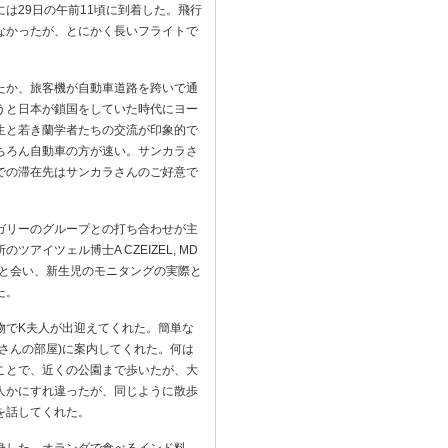
は29日の午前11頃に到着した。飛行
なかったが、とにかく長いフライトで
たか、旅客機が自動車道路を跨いで通
うと日本が鎖国をしていた時代にヨー
生と若き蘭学者たちの交流が印象的で
ちろん自動車の方が速い。サンカラさ
での滞在先はサンカラさんのご好意で
ガリーのグループとの打ち合わせが主
イツェル博士A CZEIZEL, MD
 Scと会い、新生児のモニタングの実際と
た。
物でK夫人が出迎えてくれた。簡単な
さんの部屋)に案内してくれた。何は
ことで、近くの公園まで歩いたが、大
人かにすれ違ったが、同じように散歩
を話してくれた。