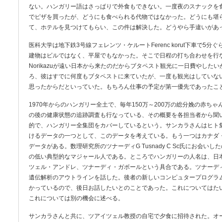
ない。ハンガリー語はさっぱりで外食もできない。一度夜のスナックを
でピザを買ったが、どうにも食べられる代物ではなかった。どうにも堪
て、ホテルを見つけてもらい、この件は解決した。どうやら手違いがあ
医科大学は地下鉄3号線フェレンツ・ケルートFerenc korut下車で5
建物はビルではなく、平屋でもなかった。そこで日程の打ち合わせを行
Norikazuが遠い日本から来たのだからブタペスト観光に一日費やした
ろ、彼はすでに何度もブタペストに来ていたが、一度も観光はしていな
思ったからだといっていた。もちろん仕事の予定が第一優先であったこ
1970年からのハンガリー全土で、毎年150万～200万の総分娩の赤ち
の後の健康状態の追跡調査も行なっている、その概要を各担当者から聞
的で、ハンガリー全集団をカバーしているという。サンカラさんはヒト集
けるデータの一つとして、このデータを考えている。もう一つはカナダ
データがある。数理研究所のツナーディG Tusnady C Sc氏にお会
の低い典型的なマジャール人である。ところでハンガリーの人名は、日
ツェル・アンドレ、ツナーディ・ガボールという具合である。ツナーデ
遺伝解析のアウトラインを話した。後者の新しいコンピュタープログラムをG M
かっているので、後日お話したいとのことであった。これについてはた
これについては別の機会に述べる。
サンカラさんと共に、ツアイツェル教授の自宅で夕食に招待された。オー