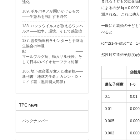
まれる子どもの近交係数は
進化
によるのが fq = 0.000
189. ボルバキアが問いかけるもの
測される。 これは他
——生態系を設計する時代
一般に近親婚の子どもでの
188. ハンタウイルスが教えるワンヘ
ルス——戦争、環境、そして感染症
べると
187. 霊長類医科学センターと予防衛
{q**2(1-f)+qf}/q**2 = 1+
生協会の半世
紀 ——
劣性対立遺伝子頻度q
マールブルグ病、輸入サル検疫、そ
して日本のバイオセーフティ対策
186. 地下生命圏が変えた生命観——
劣性
新刊書『地球内生命』カレン・Ｄ・
ロイド著（黒川耕太郎訳）
遺伝子頻度
f=0
0.1
0.01
TPC news
0.01
0.000
バックナンバー
0.005
0.00
0.002
0.00