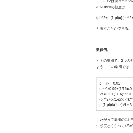
ここにF2は個々のf**
AiAiBkBkの頻度は
{pi**2+pi(1-pi)α}{rk**
と表すことができる。
数値例。
ヒトの集団で、2つの
よう。 この集団では
pi = rk = 0.01
α = 0x0.99+(1/16)x0
Vf = 0.01(1/16)**2+0
{pi**2+pi(1-pi)α}{rk*
pi(1-pi)rk(1-rk)Vf = 
したがって集団の2ホモの
生頻度とくらべて4/3=