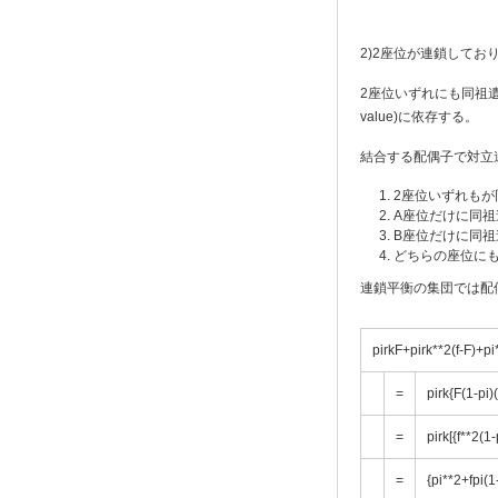
2)2座位が連鎖してお
2座位いずれにも同祖遺伝
value)に依存する。
結合する配偶子で対立
2座位いずれもが
A座位だけに同祖
B座位だけに同祖
どちらの座位にも
連鎖平衡の集団では配
pirkF+pirk**2(f-F)+pi
=
pirk{F(1-pi)
=
pirk[{f**2(1-
=
{pi**2+fpi(1