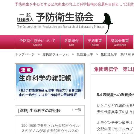
予防衛生を中心とする公衆衛生の向上と科学技術の発展を目的として活動
予防衛生協会について
各部紹介
実施事業
講習会事業
Outline
Unit
Project
Workshop
トップページ
霊長類フォーラム
集団遺伝学
集団遺伝学 第11回
集団遺伝学 第11
5.4
表現型への近親婚
いとこなど血縁のある
一覧
[連載] 生命科学の雑記帳
天性代謝異常症のよう
ホモゲンチヂン酸デオキ
190. 南米で発見された天然痘ウイル
交配集団でのアルカプトン尿
スのゲノムが示す天然痘ウイルスの