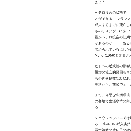
えよう。
ヘテロ接合の状態で、もし
とができる。 フランスの
成人するまでに死亡し
ものリスクが13%多いこ
量がヘテロ接合の状態
があるのか、…、ある
求められているにしか過ぎ
Muller(1956)を参
ヒトへの近親婚の影響
親婚の社会的要因もそ
もの近交係数fは0.0
事柄から、前節で示し
また、劣悪な生活環境
の各地で生活水準の向
る。
ショウジョウバエでは
る。 生存力の近交劣勢 i
示す複数の遺伝子の総