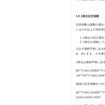
5.5 2
座位近交係数
近郊係数は複数の遺伝子座
いはそれ以上の劣性形質の
2座位の対立遺
2座位が連鎖して
1)まず連鎖平衡にある独
pi、rkとする。 ホモ接合A
2座位は連鎖平衡にある
{pi**2+pi(1-pi)f}{rk**2+r
=pi**2rk**2+{pi(1-pi)rk*
個体の近交係数fがそれ
{pi**2+pi(1-pi)α
α+pi(1-pi)rk(1-rk)F2