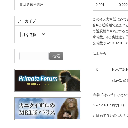
集団遺伝学講座
0.001
0.00
この考え方を逆にみて
アーカイブ
合Kは近親婚で産まれ
ア
で近親婚率をcとすると、
ー
縁係数、qは劣性遺伝子頻
カ
交係数 (F=c0f0+c
イ
ブ
以上から
検
索:
K
=
Nc{q**2(1-
=
c{q+(1-q)f
通常qFは非常に小さ
K = c{q+(1-q)f}/(q+F)
近親婚で多いのはいとこ