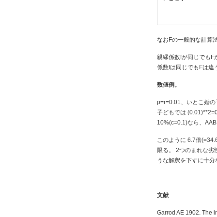
なおFの一般的な計算法がD
親縁係数fが同じでも
係数fは同じでもFは違
数値例。
p=r=0.01、いとこ婚の子
子どもでは (0.01)**2
10%(c=0.1)なら、AAB
このように 6.7倍(=3
限る。 2つのまれな
うな解釈を下すに十分
文献
Garrod AE 1902. The inc