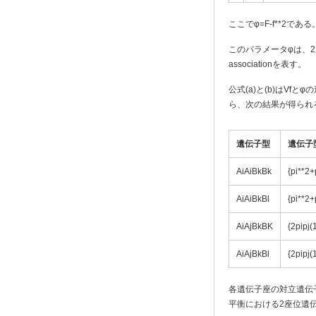
ここでφ=F-f**2である
このパラメータφは、2
associationを表す。
公式(a)と(b)はV
ら、次の結果が得られ
遺伝子型
遺伝子
AiAiBkBk
{pi**2+
AiAiBkBl
{pi**2+
AiAjBkBK
{2pipj(
AiAjBkBl
{2pipj(
各遺伝子座の対立遺伝子が
平衡における2座位遺