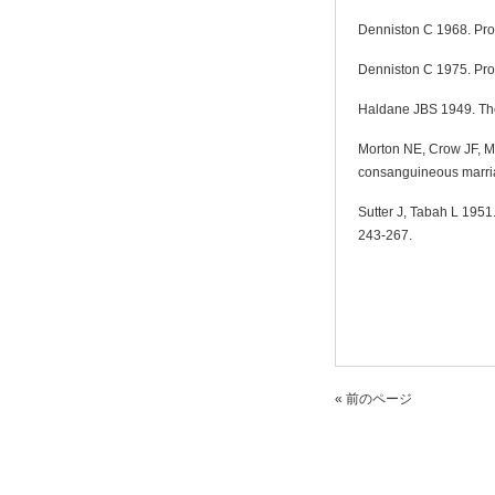
Denniston C 1968. Prob
Denniston C 1975. Prob
Haldane JBS 1949. The 
Morton NE, Crow JF, Mu
consanguineous marria
Sutter J, Tabah L 1951
243-267.
« 前のページ