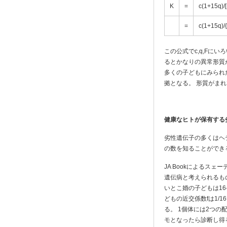
K
=
c(1+15q)/[
=
c(1+15q)/
この公式でc,q,Fに
るとかなりの異常形質
多くの子どもにみられ
拠となる。 形質がまれで
健康なヒトが保有する
劣性遺伝子の多くはヘ
の数を知ることができ
JA Bookによるス
遺伝病と考えられるも
いとこ婚の子どもは16-
どもの近交係数fは1/16
る。 1個体には2つの
モとなったら診断し得