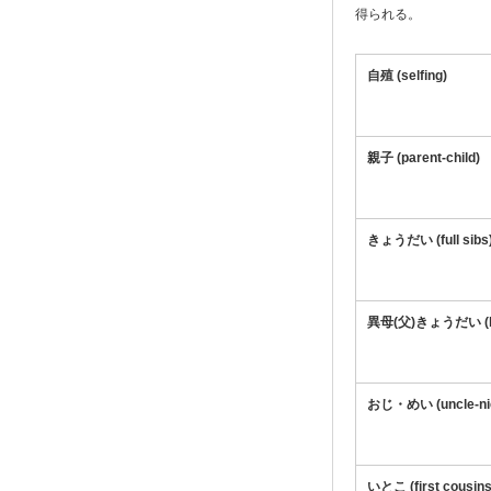
得られる。
自殖 (selfing)
親子 (parent-child)
きょうだい (full sibs
異母(父)きょうだい (hal
おじ・めい (uncle-ni
いとこ (first cousins