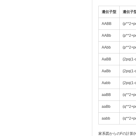
遺伝子型
遺伝子
AABB
(p**2+p
AABb
(p**2+p
AAbb
(p**2+p
AaBB
{2pq(1-α
AaBb
{2pq(1-
Aabb
{2pq(1-
aaBB
(q**2+p
aaBb
(q**2+p
aabb
(q**2+p
家系図からのFの計算(H