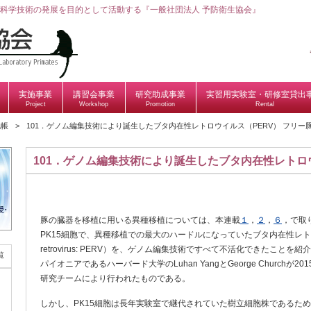
科学技術の発展を目的として活動する『一般社団法人 予防衛生協会』
実施事業
講習会事業
研究助成事業
実習用実験室・研修室貸出
Project
Workshop
Promotion
Rental
記帳
101．ゲノム編集技術により誕生したブタ内在性レトロウイルス（PERV） フリー
101．ゲノム編集技術により誕生したブタ内在性レトロウ
豚の臓器を移植に用いる異種移植については、本連載
１
，
２
，
６
，で取
PK15細胞で、異種移植での最大のハードルになっていたブタ内在性レトロウイルス
retrovirus: PERV）を、ゲノム編集技術ですべて不活化できたこと
覧
パイオニアであるハーバード大学のLuhan YangとGeorge Churchが2
研究チームにより行われたものである。
しかし、PK15細胞は長年実験室で継代されていた樹立細胞株であるた