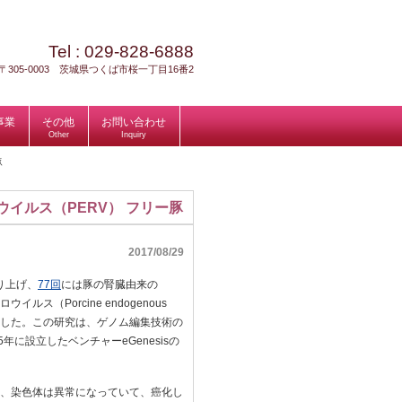
Tel :
029-828-6888
〒305-0003 茨城県つくば市桜一丁目16番2
事業
その他
お問い合わせ
Other
Inquiry
豚
イルス（PERV） フリー豚
2017/08/29
り上げ、
77回
には豚の腎臓由来の
（Porcine endogenous
を紹介した。この研究は、ゲノム編集技術の
015年に設立したベンチャーeGenesisの
め、染色体は異常になっていて、癌化し