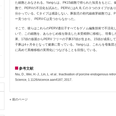
た細胞とみなされる。Yangらは、PK15細胞で得られた知見をもとに
胞で、PERVの不活化を試みた。PERVにはA, B, Cの３つのタイプが
分かっている。Cタイプは感染しない。豚胎児の初代線維芽細胞では、PERV-
ー見つかり、 PERV-Cは見つからなかった。
そこで、彼らはこれらのPERV遺伝子すべてをゲノム編集技術で不活化し
いで、この細胞を、あらかじめ核を除去した未受精卵に移植し、培養し
果、17頭の仮親からPERV フリーの子豚37頭が生まれ、15頭が成長し
子豚は4ヶ月令となって健康に育っている。Yangらは、これらを母集
に高めて異種移植の実用化につなげることを目指している。
参考文献
Niu, D., Wei, H.-J., Lin, L. et al.: Inactivation of porcine endogenous re
Science, 1.1126/sicence.aan4187, 2017.
« 前のページ