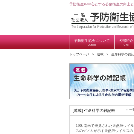
予防衛生を中心とする公衆衛生の向上と
予防衛生協会について
各部紹介
Outline
Unit
トップページ
連載
生命科学の雑
一
[連載] 生命科学の雑記帳
190. 南米で発見された天然痘ウイル
スのゲノムが示す天然痘ウイルスの