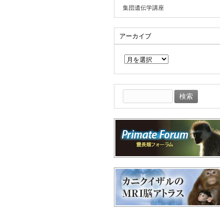
集団遺伝学講座
アーカイブ
ア
ー
カ
イ
ブ
検
索: