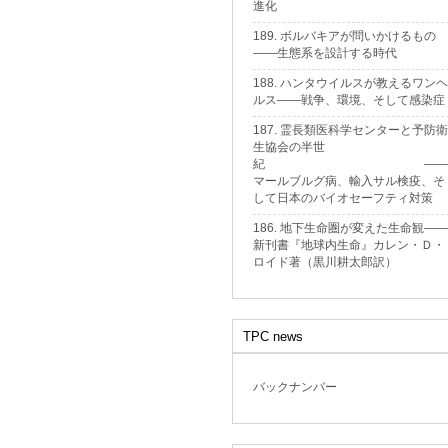
進化
189. ボルバキアが問いかけるもの
——生態系を設計する時代
188. ハンタウイルスが教えるワンヘ
ルス——戦争、環境、そして感染症
187. 霊長類医科学センターと予防衛
生協会の半世
紀 ——
マールブルグ病、輸入サル検疫、そ
して日本のバイオセーフティ対策
186. 地下生命圏が変えた生命観——
新刊書『地球内生命』カレン・Ｄ・
ロイド著（黒川耕太郎訳）
TPC news
バックナンバー