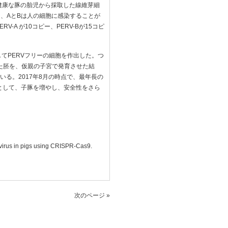
、健康な豚の胎児から採取した線維芽細
あり、AとBは人の細胞に感染することが
A が10コピー、PERV-Bが15コピ
てPERVフリーの細胞を作出した。つ
た胚を、仮親の子宮で発育させた結
ている。2017年8月の時点で、最年長の
団として、子豚を増やし、安全性をさら
trovirus in pigs using CRISPR-Cas9.
次のページ »