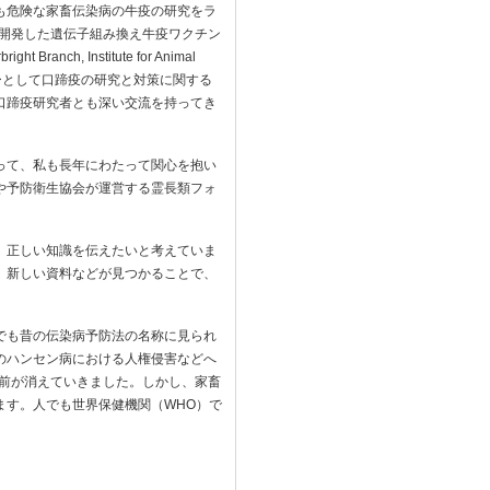
も危険な家畜伝染病の牛疫の研究をラ
が開発した遺伝子組み換え牛疫ワクチン
h, Institute for Animal
ターとして口蹄疫の研究と対策に関する
口蹄疫研究者とも深い交流を持ってき
って、私も長年にわたって関心を抱い
や予防衛生協会が運営する霊長類フォ
。
、正しい知識を伝えたいと考えていま
、新しい資料などが見つかることで、
でも昔の伝染病予防法の名称に見られ
のハンセン病における人権侵害などへ
名前が消えていきました。しかし、家畜
ます。人でも世界保健機関（WHO）で