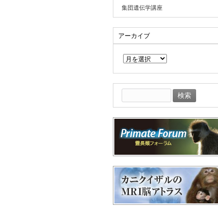
集団遺伝学講座
アーカイブ
ア
ー
カ
イ
ブ
検
索: