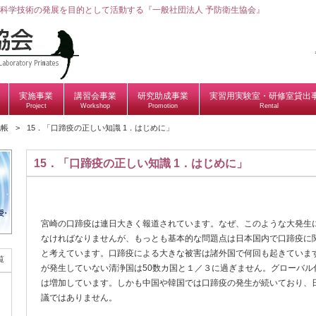
科学技術の発展を目的として活動する『一般社団法人 予防衛生協会』
実施事業
講習会事業
研究助成事業
実習用実験室・研修室貸出
Project
Workshop
Promotion
Rental
記帳
15．「口蹄疫の正しい知識 1．はじめに」
15．「口蹄疫の正しい知識 1．はじめに」
宮崎の口蹄疫は連日大きく報道されています。なぜ、このような大発生
なければなりませんが、もっとも基本的な問題点は日本国内で口蹄疫に
と考えています。口蹄疫による大きな被害は諸外国で何回も起きています。
覧
が発生していない清浄国は50数カ国と１／３に過ぎません。グローバル
は増加しています。しかも中国や韓国では口蹄疫の発生が続いており、
議ではありません。