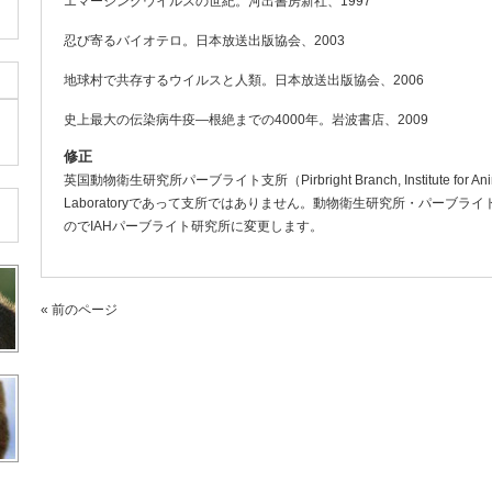
エマージングウイルスの世紀。河出書房新社、1997
忍び寄るバイオテロ。日本放送出版協会、2003
地球村で共存するウイルスと人類。日本放送出版協会、2006
史上最大の伝染病牛疫—根絶までの4000年。岩波書店、2009
修正
英国動物衛生研究所パーブライト支所（Pirbright Branch, Institute for Ani
Laboratoryであって支所ではありません。動物衛生研究所・パーブ
のでIAHパーブライト研究所に変更します。
« 前のページ