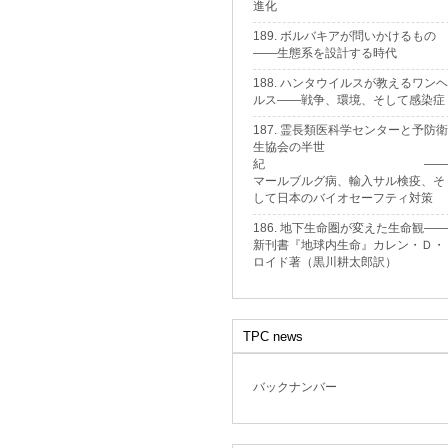
進化
189. ボルバキアが問いかけるもの
——生態系を設計する時代
188. ハンタウイルスが教えるワンヘ
ルス——戦争、環境、そして感染症
187. 霊長類医科学センターと予防衛
生協会の半世
紀 ——
マールブルグ病、輸入サル検疫、そ
して日本のバイオセーフティ対策
186. 地下生命圏が変えた生命観——
新刊書『地球内生命』カレン・Ｄ・
ロイド著（黒川耕太郎訳）
TPC news
バックナンバー