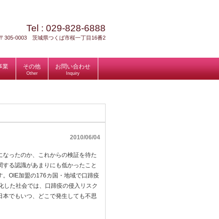
Tel :
029-828-6888
〒305-0003 茨城県つくば市桜一丁目16番2
事業
その他
お問い合わせ
Other
Inquiry
2010/06/04
になったのか、これからの検証を待た
関する認識があまりにも低かったこと
OIE加盟の176カ国・地域で口蹄疫
化した社会では、口蹄疫の侵入リスク
日本でもいつ、どこで発生しても不思