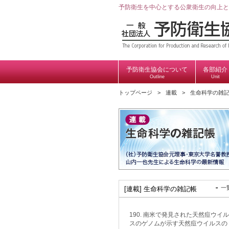
予防衛生を中心とする公衆衛生の向上と
予防衛生協会について
各部紹介
Outline
Unit
トップページ
連載
生命科学の雑
一
[連載] 生命科学の雑記帳
190. 南米で発見された天然痘ウイル
スのゲノムが示す天然痘ウイルスの