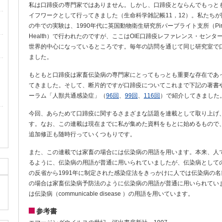
私は口蹄疫の専門家ではありません。しかし、口蹄疫とならんでもっと
イフワークとして行ってきました（生命科学雑記帳11，12）。私たち
の牛での実験は、1990年代に英国動物衛生研究所パーブライト支所（Pirbright Branc
Health）で行われたのですが、ここはOIE口蹄疫レファレンス・セン
世界的中心になっているところです。毎年の訪問を通じて同じ研究室で
ました。
もともと口蹄疫は家畜伝染病の専門家にとってもっとも重要な存在であ
てきました。そして、断片的ですが口蹄疫についてこれまで下記の著書
ーラム「人獣共通感染症」（
96回
、
99回
、
116回
）で紹介してきました
今回、あらためて口蹄疫に関するさまざまな話題を連載として取り上げ
す。なお、この連載は現在までに私が集めた資料をもとに始めるもので
追加修正も随時行っていくつもりです。
また、この連載では家畜の場合には伝染病の用語を用います。本来、人
るように、伝染病の用語が普通に用いられていましたが、伝染病として
の反省から1991年に制定された感染症法をきっかけに人では伝染病の
の場合は家畜伝染病予防法のように伝染病の用語が普通に用いられてい
は伝染病（communicable disease ）の用語を用いています。
参考書