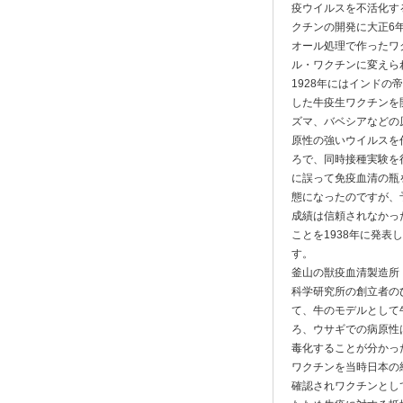
疫ウイルスを不活化す
クチンの開発に大正6
オール処理で作ったワ
ル・ワクチンに変えら
1928年にはインドの帝
した牛疫生ワクチンを
ズマ、バベシアなどの
原性の強いウイルスを
ろで、同時接種実験を
に誤って免疫血清の瓶
態になったのですが、
成績は信頼されなかっ
ことを1938年に発
す。
釜山の獣疫血清製造所
科学研究所の創立者の
て、牛のモデルとして
ろ、ウサギでの病原性
毒化することが分かっ
ワクチンを当時日本の
確認されワクチンとし