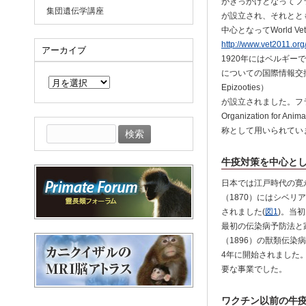
がきっかけとなってフ
集団遺伝学講座
が設立され、それととも
中心となってWorld 
http://www.vet2011.org
アーカイブ
1920年にはベルギ
ア
についての国際情報交換や対
ー
Epizooties）
カ
が設立されました。フラ
イ
Organization 
ブ
検
称として用いられてい
索:
牛疫対策を中心と
日本では江戸時代の寛
（1870）にはシベリ
されました(
図1
)。当
最初の伝染病予防法と
（1896）の獣類伝
4年に開始されました
要な事業でした。
ワクチン以前の牛