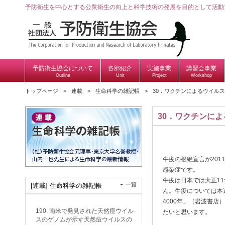
予防衛生を中心とする公衆衛生の向上と科学技術の発展を目的として活動
予防衛生協会について
各部紹介
実施事業
講習会事業
Outline
Unit
Project
Workshop
トップページ
連載
生命科学の雑記帳
30．ワクチンによるウイル
30．ワクチンに
牛疫の根絶宣言が201
感染症です。
牛疫は日本では大正1
一覧
[連載] 生命科学の雑記帳
ん。牛疫については本
4000年」（岩波書
190. 南米で発見された天然痘ウイル
たいと思います。
スのゲノムが示す天然痘ウイルスの