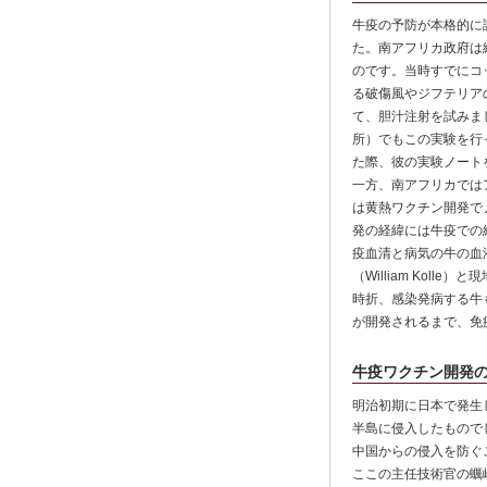
牛疫の予防が本格的に
た。南アフリカ政府は細
のです。当時すでにコッ
る破傷風やジフテリア
て、胆汁注射を試みま
所）でもこの実験を行
た際、彼の実験ノート
一方、南アフリカではア
は黄熱ワクチン開発でノ
発の経緯には牛疫での
疫血清と病気の牛の血
（William Koll
時折、感染発病する牛
が開発されるまで、免
牛疫ワクチン開発
明治初期に日本で発生
半島に侵入したもので
中国からの侵入を防ぐ
ここの主任技術官の蠣