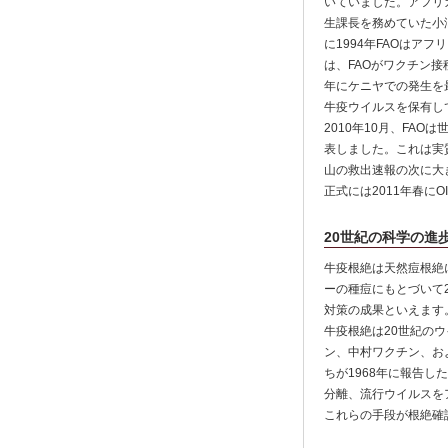
いていました。アフリカ
生課長を務めていた小
に1994年FAOは
は、FAOがワクチン接
年にケニヤでの発生を
牛疫ウイルスを保有し
2010年10月、FA
表しました。これは実
山の救出速報の次に大
正式には2011年春に
20世紀の科学の進
牛疫根絶は天然痘根絶
ーの種痘にもとづいて
対策の成果といえます
牛疫根絶は20世紀の
ン、中村ワクチン、お
ちが1968年に報告した
分離、流行ウイルスを
これらの手段が根絶確