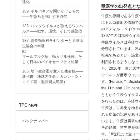
進化
獣医学の出発点と
189. ボルバキアが問いかけるもの
牛疫の原因である牛疫ウイ
——生態系を設計する時代
にトルコ政府の依頼で
188. ハンタウイルスが教えるワンヘ
のアディル・ベイ(Mus
ルス——戦争、環境、そして感染症
1897年の口蹄疫ウ
187. 霊長類医科学センターと予防衛
牛疫ウイルスは麻疹ウ
生協会の半世
分類されています。私
紀 ——
祖先であるという論文
マールブルグ病、輸入サル検疫、そ
して日本のバイオセーフティ対策
利用されるようになっ
た。2010年、東北
186. 地下生命圏が変えた生命観——
ウイルスが麻疹ウイル
新刊書『地球内生命』カレン・Ｄ・
す。(Furuse, Y., Suzuki, 
ロイド著（黒川耕太郎訳）
the 11th and 12th centu
ともかく牛疫ウイルス
を行ったのは、麻疹ウ
TPC news
牛疫は、世界史をゆる
れる病気の記述があり
バックナンバー
います。牛疫は農耕の
その結果、世界史を揺
す。18世紀には全ヨ