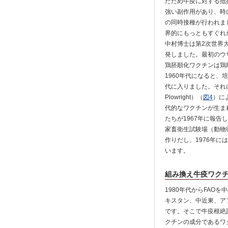
たため牛疫に対する抵
強い副作用があり、時
の同時接種が行われま
界的にもっともすぐれ
中村博士は第2次世界
発しました。最初のウサ
鶏胚順化ワクチンは鶏順
1960年代になると
代に入りました。それ
Plowright）（
図4
）に
代的なワクチンが生ま
たちが1967年に報告
家畜衛生試験場（動物
作りだし、1976年に
います。
組み換え牛疫ワク
1980年代からFA
キスタン、中近東、ア
です。そこで牛疫根絶
クチンの成分であるワ