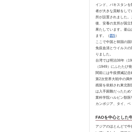
インド、パキスタンを
者が大きな貢献をして
所が設置されました。
後、安養の支所が国立
果たしています。釜山
ます。（
図5
）
ここで中国と韓国の国
免疫血清とウイルスの
りました。
台湾では明治38年（1
（1949）にふたた
関前には牛疫撲滅記念
第2次世界大戦中の満
残留を依頼され東北獣
は入手困難だったため
業科学院ハルビン獣医
カンボジア、タイ、ベ
FAOを中心とした
アジアのほとんどで牛