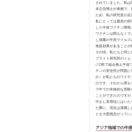
されていました。私は
本正信博士が東燃で、
ため、私の研究室の吉
私にとっては最初の研
した牛疫ワクチン開発
ワクチンは間もなくで
し強毒の牛疫ウイルス
免疫効果があることが
その頃、私たちと同じ発
ブライト研究所のトム・
にOIEで組み換え牛
チンの安全性が問題に
介）が私たちのワクチ
のです。それから間も
で牛での本格的な実験
ことができたのですが
中止し実用化にはいたり
た際に、現在は退職し
とを大変残念がってい
アジア地域での牛