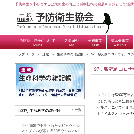
予防衛生を中心とする公衆衛生の向上と科学技術の発展を目的として活動
予防衛生協会について
各部紹介
実施事業
講習会事業
Outline
Unit
Project
Workshop
トップページ
連載
生命科学の雑記帳
97．致死的コロナウイルス
97．致死的コロ
コウモリは5200万
としたもっとも注目さ
イルス、ニパウイルス
一覧
[連載] 生命科学の雑記帳
ナウイルスといった致
190. 南米で発見された天然痘ウイル
スのゲノムが示す天然痘ウイルスの