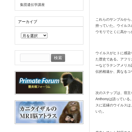
集団遺伝学講座
これらのサンプルから
アーカイブ
持っていた。ウイルス
ア
ウモリでとくに高かっ
ー
カ
イ
ブ
ウイルスがヒトに感染
検
た歴史である。アフリ
索:
ーなどラテンアメリカ
伝的相違か、異なるコ
次のステップは、宿主
Anthonyは語って
スに近縁のウイルスは
いた。