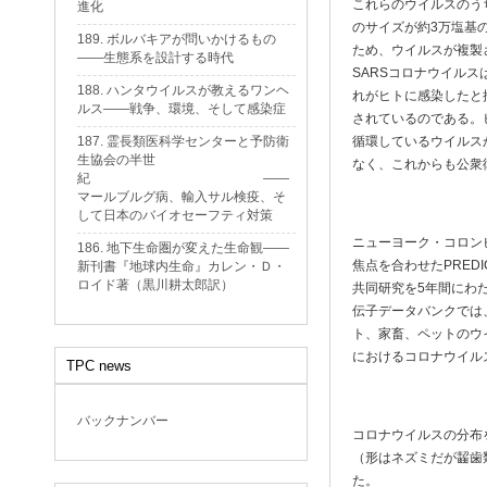
これらのウイルスのう
進化
のサイズが約3万塩基の
189. ボルバキアが問いかけるもの
ため、ウイルスが複製
——生態系を設計する時代
SARSコロナウイル
188. ハンタウイルスが教えるワンヘ
れがヒトに感染したと
ルス——戦争、環境、そして感染症
されているのである。
187. 霊長類医科学センターと予防衛
循環しているウイルス
生協会の半世
なく、これからも公衆
紀 ——
マールブルグ病、輸入サル検疫、そ
して日本のバイオセーフティ対策
ニューヨーク・コロンビ
186. 地下生命圏が変えた生命観——
焦点を合わせたPRED
新刊書『地球内生命』カレン・Ｄ・
ロイド著（黒川耕太郎訳）
共同研究を5年間にわ
伝子データバンクでは
ト、家畜、ペットのウ
におけるコロナウイル
TPC news
バックナンバー
コロナウイルスの分布を
（形はネズミだが齧歯
た。