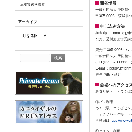
開催場所
集団遺伝学講座
一般社団法人 予防衛
〒305-0003 茨城
アーカイブ
申し込み方法
ア
担当宛にE-mail 
ー
なお、受付および受講の
カ
イ
宛先 〒305-0003 つ
ブ
一般社団法人 予防衛
検
索:
(TEL)029-828-6888，(
E-mail：
kousyu@primat
担当 内田・酒井
会場へのアクセ
最寄り駅・・・つくば
①バス利用
つくば駅・つくばセン
「テクノパーク桜」（
＊詳細は
https://www.ci
②タクシー利用：