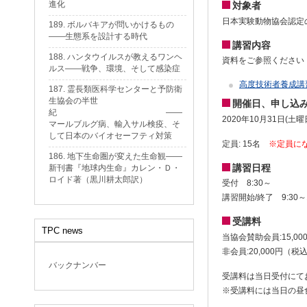
進化
対象者
日本実験動物協会認定
189. ボルバキアが問いかけるもの
——生態系を設計する時代
講習内容
188. ハンタウイルスが教えるワンヘ
資料をご参照ください
ルス——戦争、環境、そして感染症
高度技術者養成講
187. 霊長類医科学センターと予防衛
生協会の半世
開催日、申し込
紀 ——
2020年10月31日(土曜
マールブルグ病、輸入サル検疫、そ
して日本のバイオセーフティ対策
定員: 15名
※定員に
186. 地下生命圏が変えた生命観——
講習日程
新刊書『地球内生命』カレン・Ｄ・
ロイド著（黒川耕太郎訳）
受付 8:30～
講習開始/終了 9:30～
受講料
TPC news
当協会賛助会員:15,0
非会員:20,000円（税
バックナンバー
受講料は当日受付にて
※受講料には当日の昼