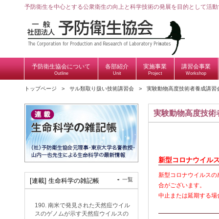
予防衛生を中心とする公衆衛生の向上と科学技術の発展を目的として活動
予防衛生協会について
各部紹介
実施事業
講習会事業
Outline
Unit
Project
Workshop
トップページ
サル類取り扱い技術講習会
実験動物高度技術者養成講習
実験動物高度技術
新型コロナウイル
新型コロナウイルスの
一覧
[連載] 生命科学の雑記帳
合がございます。
中止または延期する場
190. 南米で発見された天然痘ウイル
スのゲノムが示す天然痘ウイルスの