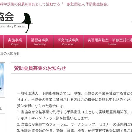
科学技術の発展を目的として活動する『一般社団法人 予防衛生協会』
実施事業
講習会事業
研究助成事業
実習用実験室・研修室貸出
Project
Workshop
Promotion
Rental
募集のお知らせ
賛助会員募集のお知らせ
一般社団法人 予防衛生協会では、現在、当協会の事業を賛助する賛助
ります。当協会の事業に賛同される方はこの機会に是非お申し込みくだ
賛助会員になられた場合には、
覧
1. 当協会が公益事業で刊行する予防衛生（主として実験用霊長類関係）
テキストやパンフレット類を贈呈いたします。
2. 当協会が主催するフォーラム、ワークショップ、セミナーの優先的ご
3. 実験用霊長類の飼育、繁殖、育成、検査、研究支援技術等に関するご