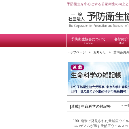
予防衛生を中心とする公衆衛生の向上と
予防衛生協会について
各部紹介
Outline
Unit
トップページ
お知らせ
賛助会員
一
[連載] 生命科学の雑記帳
190. 南米で発見された天然痘ウイル
スのゲノムが示す天然痘ウイルスの