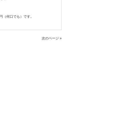
万円（何口でも）です。
次のページ »