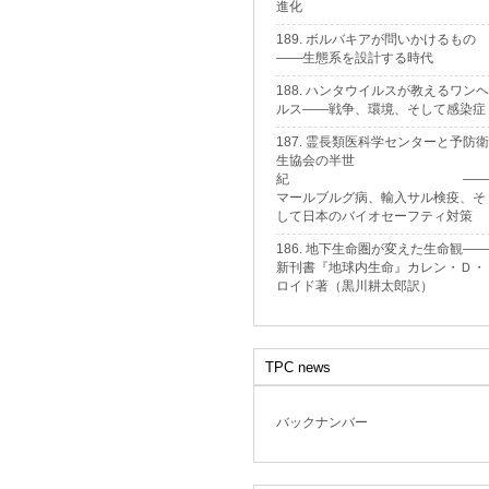
進化
189. ボルバキアが問いかけるもの
——生態系を設計する時代
188. ハンタウイルスが教えるワンヘ
ルス——戦争、環境、そして感染症
187. 霊長類医科学センターと予防衛
生協会の半世
紀 ——
マールブルグ病、輸入サル検疫、そ
して日本のバイオセーフティ対策
186. 地下生命圏が変えた生命観——
新刊書『地球内生命』カレン・Ｄ・
ロイド著（黒川耕太郎訳）
TPC news
バックナンバー