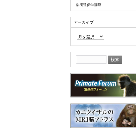
集団遺伝学講座
アーカイブ
ア
ー
カ
イ
ブ
検
索: