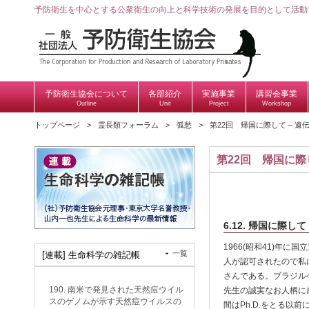
予防衛生を中心とする公衆衛生の向上と科学技術の発展を目的として活動
予防衛生協会について
各部紹介
実施事業
講習会事業
Outline
Unit
Project
Workshop
トップページ
霊長類フォーラム
弧愁
第22回 帰国に際して – 遺伝研で
第22回 帰国に際して
6.12. 帰国に際して
1966(昭和41)年
一覧
[連載] 生命科学の雑記帳
人が認可されたので私
さんである。ブラジル
190. 南米で発見された天然痘ウイル
先生の誠実なお人柄に
スのゲノムが示す天然痘ウイルスの
間はPh.D.をとる