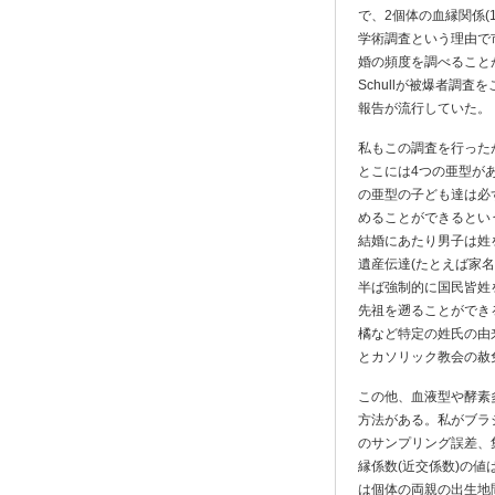
で、2個体の血縁関係
学術調査という理由で
婚の頻度を調べることがで
Schullが被爆者調
報告が流行していた。
私もこの調査を行った
とこには4つの亜型が
の亜型の子ども達は必
めることができるとい
結婚にあたり男子は姓
遺産伝達(たとえば家
半ば強制的に国民皆姓
先祖を遡ることができ
橘など特定の姓氏の由
とカソリック教会の赦
この他、血液型や酵素
方法がある。私がブラ
のサンプリング誤差、
縁係数(近交係数)の
は個体の両親の出生地