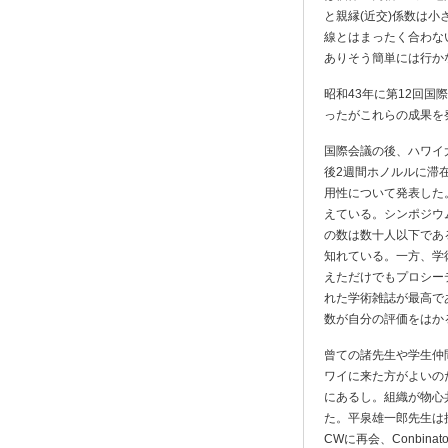
と親縁(近交)係数は
線とはまったく合わな
ありそう簡単には行か
昭和43年に第12回
ったがこれらの成果を発
国際会議の後、ハワイ
後2週間ホノルルに滞
用性について発表した
えている。シンポジウ
の数は数十人以下であ
知れている。一方、学
えただけでもプロシー
れた学術雑誌が最高で
数が自分の評価をはか
曾ての諸先生や学生仲
ワイに来た方がよいの
にあるし。組織が物心
た。平泉雄一郎先生は接
CWに再会、Conbin