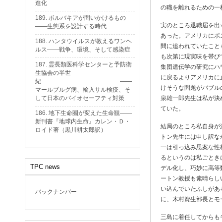
進化
の職を離れるための一
189. ボルバキアが問いかけるもの
実のところ退職届を出
——生態系を設計する時代
あった。アメリカにポ
188. ハンタウイルスが教えるワンヘ
間に追われていたこと
ルス——戦争、環境、そして感染症
も次第に現実味を帯び
187. 霊長類医科学センターと予防衛
集団遺伝学の研究にハ
生協会の半世
に戻るよりアメリカに
紀 ——
けそうな問題がバブル
マールブルグ病、輸入サル検疫、そ
して日本のバイオセーフティ対策
泉雄一郎先生は私が決
ていた。
186. 地下生命圏が変えた生命観——
新刊書『地球内生命』カレン・Ｄ・
結局のところ私自身が
ロイド著（黒川耕太郎訳）
トン先生には申し訳な
一は引っ込み思案な性
るというのは私ごとき
TPC news
デル化し、巧妙に高等
ートン教授も素晴らし
い込んでいたふしがあ
バックナンバー
に、木村資生部長とモ
三島に着任してからも