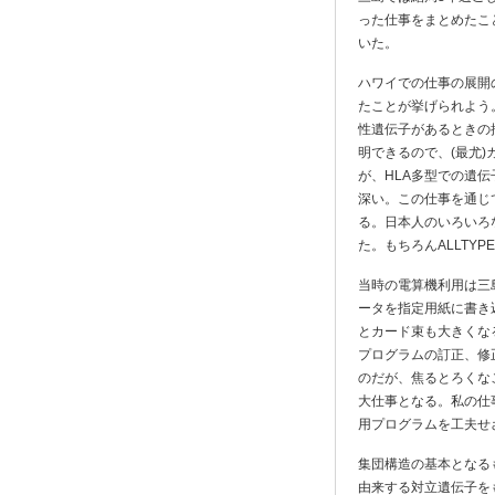
った仕事をまとめたこ
いた。
ハワイでの仕事の展開
たことが挙げられよう
性遺伝子があるときの
明できるので、(最尤
が、HLA多型での遺
深い。この仕事を通じ
る。日本人のいろいろ
た。もちろんALLTY
当時の電算機利用は三
ータを指定用紙に書き
とカード束も大きくな
プログラムの訂正、修
のだが、焦るとろくな
大仕事となる。私の仕
用プログラムを工夫せ
集団構造の基本となる
由来する対立遺伝子を