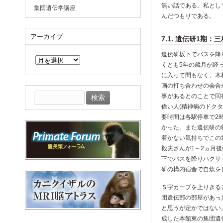
無い話である。私とし
集団遺伝学講座
んだつもりである。
アーカイブ
7.1. 遺伝研1期
ア
遺伝研坂下でバスを降
ー
くとも5年の歳月が経
カ
に入って間もなく、木
イ
ブ
画の打ち合わせの会合
検
事があるとのことで同
索:
偉い人(精神病のドク
要時間は各駅停車で2
かった。また遺伝研の
着かない気持ちでこの
毅夫さんが1～2ヵ月
下でバスを降りハクサ
研の構内宿舎で自炊を
Ｓ字カーブを上りきる
団遺伝部の部屋があっ
と思うが定かではない
成した本館東の集団遺