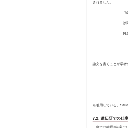
されました。
“論文
は同種
何度も
論文を書くことが学者
‘We
(
も引用している。Sau
7.2. 遺伝研での仕
三島では結局3年過ごし