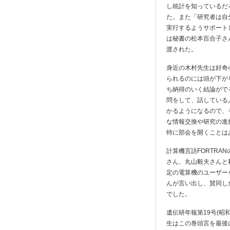
し統計を知っているだ
た。また「研究者は自
実行するようサポート
は秘書の松本百合子さ
渡された。
身近の木村先生は好奇
られるのには頭が下が
ち納得のいく結論がで
問をして、話している
かるようになるので、
な情報交換や研究の進
特に部会を開くことは
計算機言語FORTR
さん、丸山毅夫さんと
定の電算機のユーザー
んが言い出し、賛同し
でした。
遺伝研年報第19号(
生はこの巻頭言を最後