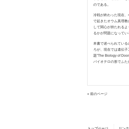
のである。
冷戦が終わった現在、
で起きたオウム真理教
して関心が持たれるよ
るかが問題になってい
本書で述べられている
ろが、現在では遺伝子
題”The Biolog
バイオテロの形でふた
« 前のページ
トップページ
リンク