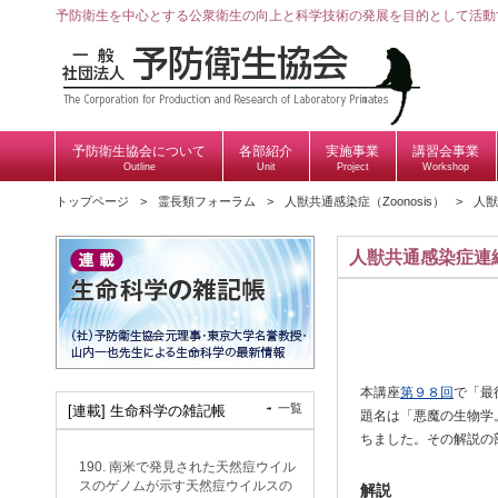
予防衛生を中心とする公衆衛生の向上と科学技術の発展を目的として活動
予防衛生協会について
各部紹介
実施事業
講習会事業
Outline
Unit
Project
Workshop
トップページ
霊長類フォーラム
人獣共通感染症（Zoonosis）
人獣
人獣共通感染症連
本講座
第９８回
で「最
一覧
[連載] 生命科学の雑記帳
題名は「悪魔の生物学
ちました。その解説の
190. 南米で発見された天然痘ウイル
スのゲノムが示す天然痘ウイルスの
解説