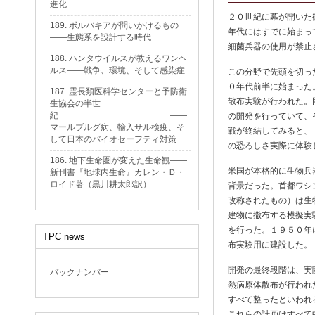
進化
２０世紀に幕が開いた
189. ボルバキアが問いかけるもの
年代にはすでに始まっ
——生態系を設計する時代
細菌兵器の使用が禁止
188. ハンタウイルスが教えるワンヘ
ルス——戦争、環境、そして感染症
この分野で先頭を切っ
０年代前半に始まった
187. 霊長類医科学センターと予防衛
散布実験が行われた。
生協会の半世
紀 ——
の開発を行っていて、
マールブルグ病、輸入サル検疫、そ
戦が終結してみると、
して日本のバイオセーフティ対策
の恐ろしさ実際に体験
186. 地下生命圏が変えた生命観——
米国が本格的に生物兵
新刊書『地球内生命』カレン・Ｄ・
ロイド著（黒川耕太郎訳）
背景だった。首都ワシ
改称されたもの）は生
建物に撒布する模擬実
を行った。１９５０年
TPC news
布実験用に建設した。
開発の最終段階は、実
バックナンバー
熱病原体散布が行われ
すべて整ったといわれ
これらの計画はすべて