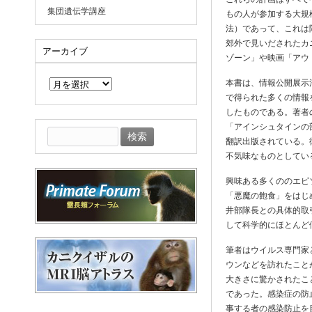
集団遺伝学講座
もの人が参加する大規
法）であって、これは
郊外で見いだされたカ
アーカイブ
ゾーン」や映画「アウ
ア
ー
本書は、情報公開展示
カ
で得られた多くの情報
イ
したものである。著者
ブ
「アインシュタインの
検
翻訳出版されている。
索:
不気味なものとしてい
興味ある多くののエピ
「悪魔の飽食」をはじ
井部隊長との具体的取
して科学的にほとんど
筆者はウイルス専門家
ウンなどを訪れたこと
大きさに驚かされたこ
であった。感染症の防
事する者の感染防止を