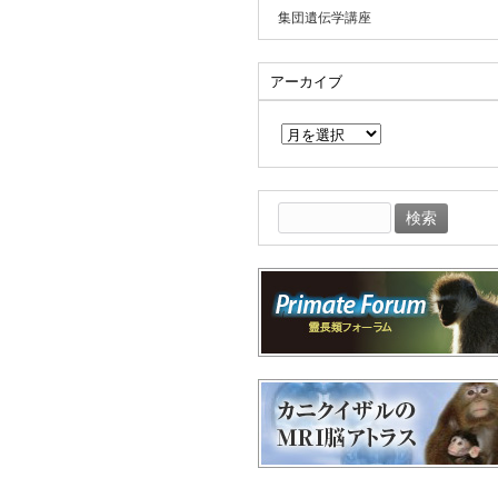
集団遺伝学講座
アーカイブ
ア
ー
カ
イ
ブ
検
索: