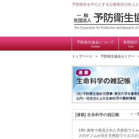
予防衛生を中心とする公衆衛生の向上と
予防衛生協会について
各部紹介
Outline
Unit
トップページ
予防衛生協会セミナー
一
[連載] 生命科学の雑記帳
190. 南米で発見された天然痘ウイル
スのゲノムが示す天然痘ウイルスの