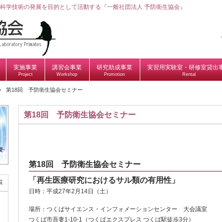
科学技術の発展を目的として活動する『一般社団法人 予防衛生協会』
実施事業
講習会事業
研究助成事業
実習用実験室・研修室貸出
Project
Workshop
Promotion
Rental
第18回 予防衛生協会セミナー
第18回 予防衛生協会セミナー
第18回 予防衛生協会セミナー
「再生医療研究におけるサル類の有用性」
覧
日時：平成27年2月14日（土）
場所：つくばサイエンス・インフォメーションセンター 大会議室
つくば市吾妻1-10-1（つくばエクスプレス つくば駅徒歩3分）