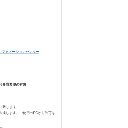
ンフォメーションセンター
l), お弁当希望の有無
。
い致します。
を作成します。ご使用のPCから許可を