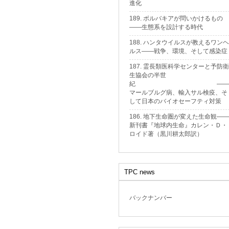
進化
189. ボルバキアが問いかけるもの
——生態系を設計する時代
188. ハンタウイルスが教えるワンヘ
ルス——戦争、環境、そして感染症
187. 霊長類医科学センターと予防衛
生協会の半世
紀 ——
マールブルグ病、輸入サル検疫、そ
して日本のバイオセーフティ対策
186. 地下生命圏が変えた生命観——
新刊書『地球内生命』カレン・Ｄ・
ロイド著（黒川耕太郎訳）
TPC news
バックナンバー