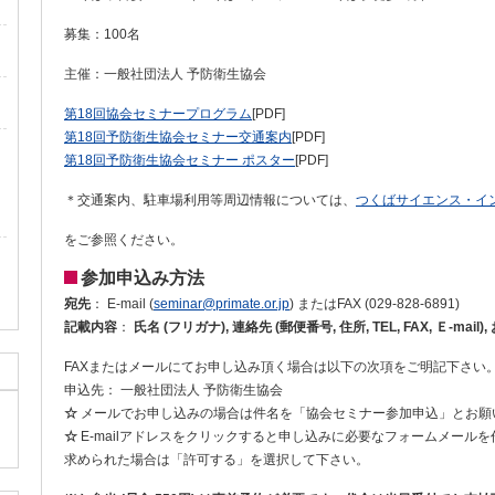
募集：100名
主催：一般社団法人 予防衛生協会
第18回協会セミナープログラム
[PDF]
第18回予防衛生協会セミナー交通案内
[PDF]
第18回予防衛生協会セミナー ポスター
[PDF]
＊交通案内、駐車場利用等周辺情報については、
つくばサイエンス・イ
をご参照ください。
参加申込み方法
宛先
： E-mail (
seminar@primate.or.jp
) またはFAX (029-828-6891)
記載内容
：
氏名 (フリガナ), 連絡先 (郵便番号, 住所, TEL, FAX, Ｅ-mai
FAXまたはメールにてお申し込み頂く場合は以下の次項をご明記下さい
申込先： 一般社団法人 予防衛生協会
☆
メールでお申し込みの場合は件名を「協会セミナー参加申込」とお願
☆
E-mailアドレスをクリックすると申し込みに必要なフォームメール
求められた場合は「許可する」を選択して下さい。