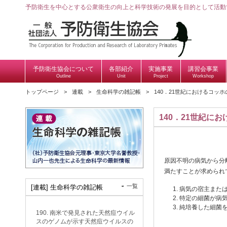
予防衛生を中心とする公衆衛生の向上と科学技術の発展を目的として活動
予防衛生協会について
各部紹介
実施事業
講習会事業
Outline
Unit
Project
Workshop
トップページ
連載
生命科学の雑記帳
140．21世紀におけるコッ
140．21世紀
原因不明の病気から分
満たすことが求められ
一覧
[連載] 生命科学の雑記帳
病気の宿主また
特定の細菌が病
純培養した細菌
190. 南米で発見された天然痘ウイル
スのゲノムが示す天然痘ウイルスの