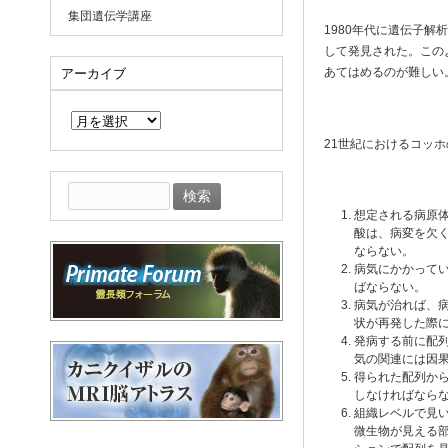
集団遺伝学講座
1980年代に遺伝子解
して発見された。この
あてはめるのが難しい
アーカイブ
ア
ー
カ
21世紀におけるコッ
イ
ブ
検
索:
想定される病原
酸は、病変を欠
ならない。
病気にかかって
ばならない。
病気が治れば、
状が再発した際
発病する前に配
気の関連には因
得られた配列か
しなければなら
組織レベルで見
微生物が見える部