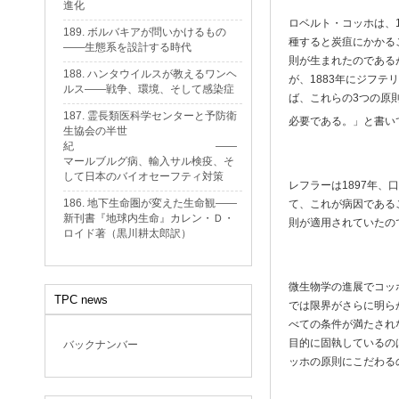
進化
ロベルト・コッホは、
189. ボルバキアが問いかけるもの
種すると炭疽にかかる
——生態系を設計する時代
則が生まれたのである
188. ハンタウイルスが教えるワンヘ
が、1883年にジフ
ルス——戦争、環境、そして感染症
ば、これらの3つの原
187. 霊長類医科学センターと予防衛
必要である。」と書い
生協会の半世
紀 ——
マールブルグ病、輸入サル検疫、そ
して日本のバイオセーフティ対策
レフラーは1897年
186. 地下生命圏が変えた生命観——
て、これが病因である
新刊書『地球内生命』カレン・Ｄ・
則が適用されていたの
ロイド著（黒川耕太郎訳）
微生物学の進展でコッ
TPC news
では限界がさらに明ら
べての条件が満たされ
目的に固執しているの
バックナンバー
ッホの原則にこだわる