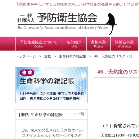
予防衛生を中心とする公衆衛生の向上と科学技術の発展を目的として活動
予防衛生協会について
各部紹介
実施事業
講習会事業
Outline
Unit
Project
Workshop
トップページ
連載
生命科学の雑記帳
46．天然痘のリスク（1）
46．天然痘のリス
一覧
[連載] 生命科学の雑記帳
（１）保管されて
190. 南米で発見された天然痘ウイル
天然痘は1980年W
スのゲノムが示す天然痘ウイルスの