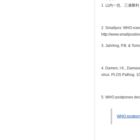
1. 山内一也、三瀬勝利
2. Smallpox: WHO exe
http://www.smallpoxbi
3. Jahrling, P.B. & Tom
4. Damon, I.K., Damas
virus. PLOS Pathog. 1
5. WHO postpones deci
WHO postpone