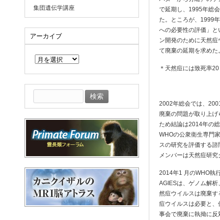
集団遺伝学講座
で延期し、1995年総
た。ところが、199
への必要性の評価」と
アーカイブ
ン開発のために天然痘
ア
て廃棄の延期を求めた
ー
カ
＊天然痘には致死率2
イ
ブ
検
索:
2002年総会では、2
廃棄の問題が取り上げ
ため結論は2014年
WHOの公衆衛生専門家委員会（
スの研究を評価する諮問委員会（A
メンバーは天然痘研究
2014年1 月のWH
AGIESは、ゲノム
然痘ウイルスは廃棄す
痘ウイルスは必要と、
事会で廃棄に執拗に反