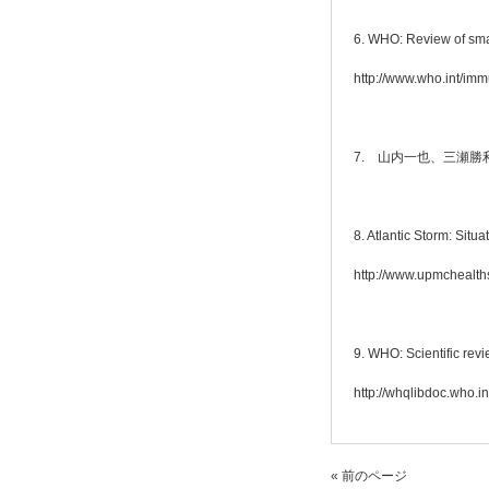
6. WHO: Review of sma
http://www.who.int/i
7. 山内一也、三瀬勝
8. Atlantic Storm: Situ
http://www.upmchealths
9. WHO: Scientific rev
http://whqlibdoc.wh
« 前のページ