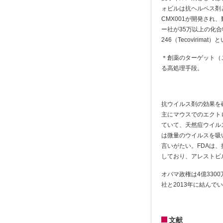
ォビルは抗ヘルペス剤
CMX001が開発さ
ー社が35万以上の化
246（Tecovirim
＊創薬のターゲット（
る高処理手段。
抗ウイルス剤の効果を
主にマウスでのエクト
ていて、天然痘ウイル
は微量のウイルスを吸
言いがたい。FDAは
しており、アレストビ
オバマ政権は4億330
社と2013年に結んで
文献